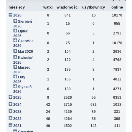
W
miesięcy
wątki
wiadomości
użytkownicy
online
2026
8
841
15
10170
8
Sierpień
1
15
0
655
2
2026
Lipiec
0
66
3
2793
1
2026
Czerwiec
0
75
1
10170
1
2026
Maj 2026
2
104
2
2636
1
Kwiecień
2
120
4
4768
1
2026
Marzec
2
175
3
7837
1
2026
Luty
1
106
1
4022
7
2026
Styczeń
0
180
1
4271
9
2026
2025
9
2526
55
6353
8
2024
42
2715
682
1018
4
2023
24
4139
89
331
1
2022
40
4264
85
398
1
2021
46
4502
143
411
9
Grudzień