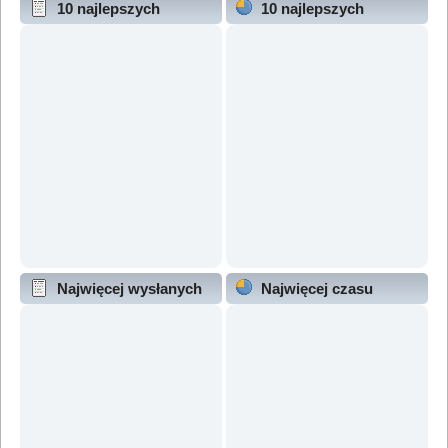
10 najlepszych
10 najlepszych
wątków (wg odpowiedzi)
wątków (wg wyświetleń)
Najwięcej wysłanych
Najwięcej czasu
wątków
online