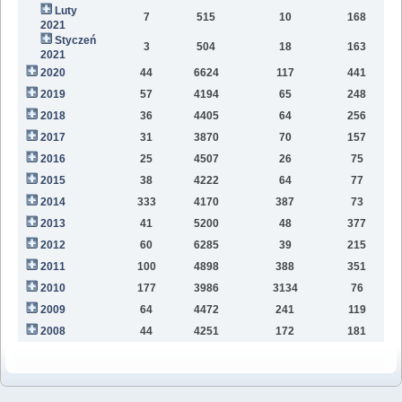
Luty
7
515
10
168
2021
Styczeń
3
504
18
163
2021
2020
44
6624
117
441
9
2019
57
4194
65
248
6
2018
36
4405
64
256
2
2017
31
3870
70
157
2016
25
4507
26
75
2015
38
4222
64
77
2014
333
4170
387
73
2013
41
5200
48
377
2012
60
6285
39
215
2011
100
4898
388
351
2010
177
3986
3134
76
2009
64
4472
241
119
2008
44
4251
172
181