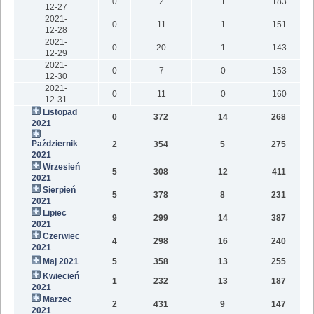
0
2
1
183
12-27
2021-
0
11
1
151
12-28
2021-
0
20
1
143
12-29
2021-
0
7
0
153
12-30
2021-
0
11
0
160
12-31
Listopad
0
372
14
268
2021
Październik
2
354
5
275
2021
Wrzesień
5
308
12
411
2021
Sierpień
5
378
8
231
2021
Lipiec
9
299
14
387
2021
Czerwiec
4
298
16
240
2021
Maj 2021
5
358
13
255
1
Kwiecień
1
232
13
187
2021
Marzec
2
431
9
147
2021