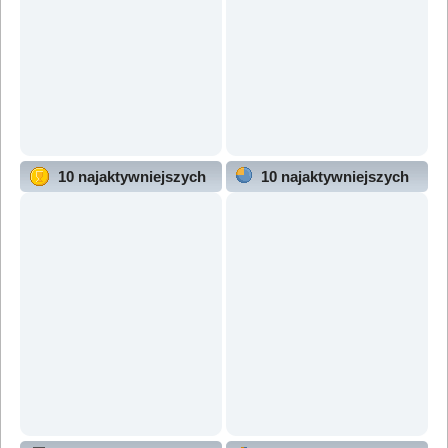
10 najaktywniejszych
10 najaktywniejszych
użytkowników
działów