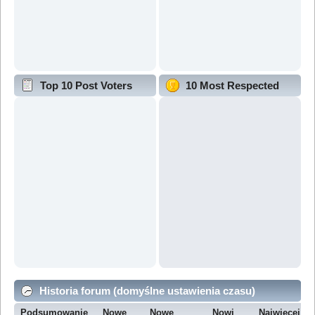
Top 10 Post Voters
10 Most Respected
Historia forum (domyślne ustawienia czasu)
Podsumowanie
Nowe
Nowe
Nowi
Najwięcej