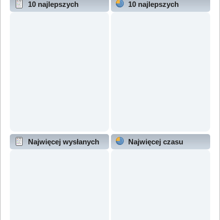
10 najlepszych
10 najlepszych
wątków (wg odpowiedzi)
wątków (wg wyświetleń)
Najwięcej wysłanych
Najwięcej czasu
wątków
online