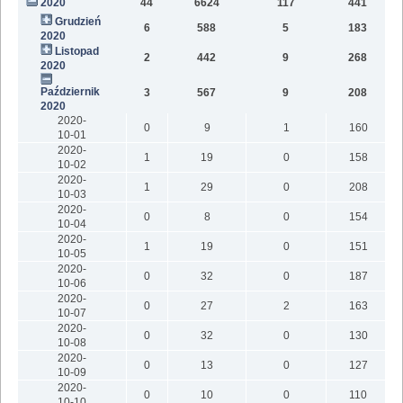
2020
44
6624
117
441
9
Grudzień
6
588
5
183
2020
Listopad
2
442
9
268
2020
Październik
3
567
9
208
1
2020
2020-
0
9
1
160
10-01
2020-
1
19
0
158
10-02
2020-
1
29
0
208
10-03
2020-
0
8
0
154
10-04
2020-
1
19
0
151
10-05
2020-
0
32
0
187
10-06
2020-
0
27
2
163
10-07
2020-
0
32
0
130
10-08
2020-
0
13
0
127
10-09
2020-
0
10
0
110
10-10