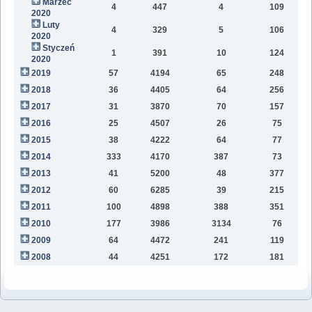
Marzec
4
447
4
109
2020
Luty
4
329
5
106
2020
Styczeń
1
391
10
124
2020
2019
57
4194
65
248
6
2018
36
4405
64
256
2
2017
31
3870
70
157
2016
25
4507
26
75
2015
38
4222
64
77
2014
333
4170
387
73
2013
41
5200
48
377
2012
60
6285
39
215
2011
100
4898
388
351
2010
177
3986
3134
76
2009
64
4472
241
119
2008
44
4251
172
181