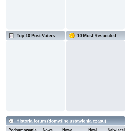
Top 10 Post Voters
10 Most Respected
Historia forum (domyślne ustawienia czasu)
Podsumowanie
Nowe
Nowe
Nowi
Najwięcej