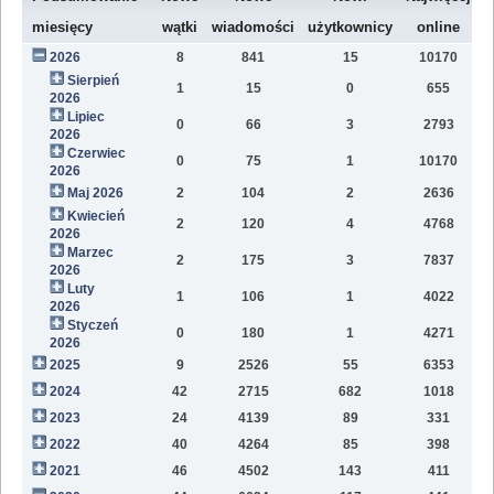
W
miesięcy
wątki
wiadomości
użytkownicy
online
2026
8
841
15
10170
8
Sierpień
1
15
0
655
2
2026
Lipiec
0
66
3
2793
1
2026
Czerwiec
0
75
1
10170
1
2026
Maj 2026
2
104
2
2636
1
Kwiecień
2
120
4
4768
1
2026
Marzec
2
175
3
7837
1
2026
Luty
1
106
1
4022
7
2026
Styczeń
0
180
1
4271
9
2026
2025
9
2526
55
6353
8
2024
42
2715
682
1018
4
2023
24
4139
89
331
1
2022
40
4264
85
398
1
2021
46
4502
143
411
9