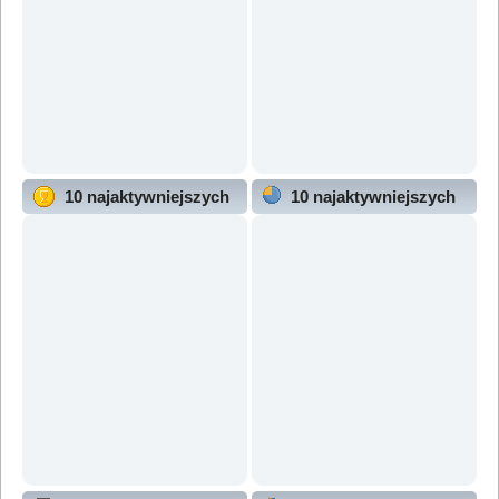
10 najaktywniejszych
10 najaktywniejszych
użytkowników
działów