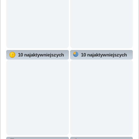
10 najaktywniejszych
10 najaktywniejszych
użytkowników
działów