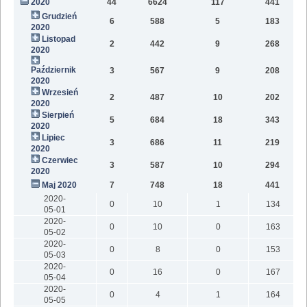
2020
44
6624
117
441
9
Grudzień
6
588
5
183
2020
Listopad
2
442
9
268
2020
Październik
3
567
9
208
1
2020
Wrzesień
2
487
10
202
2020
Sierpień
5
684
18
343
2020
Lipiec
3
686
11
219
2020
Czerwiec
3
587
10
294
2020
Maj 2020
7
748
18
441
2020-
0
10
1
134
05-01
2020-
0
10
0
163
05-02
2020-
0
8
0
153
05-03
2020-
0
16
0
167
05-04
2020-
0
4
1
164
05-05