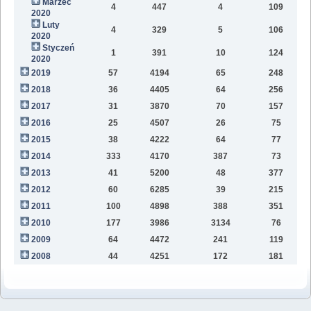
Marzec
4
447
4
109
2020
Luty
4
329
5
106
2020
Styczeń
1
391
10
124
2020
2019
57
4194
65
248
6
2018
36
4405
64
256
2
2017
31
3870
70
157
2016
25
4507
26
75
2015
38
4222
64
77
2014
333
4170
387
73
2013
41
5200
48
377
2012
60
6285
39
215
2011
100
4898
388
351
2010
177
3986
3134
76
2009
64
4472
241
119
2008
44
4251
172
181