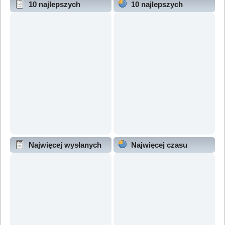
10 najlepszych
10 najlepszych
wątków (wg odpowiedzi)
wątków (wg wyświetleń)
Najwięcej wysłanych
Najwięcej czasu
wątków
online