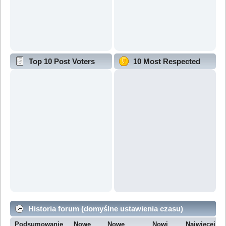
Top 10 Post Voters
10 Most Respected
Historia forum (domyślne ustawienia czasu)
Podsumowanie
Nowe
Nowe
Nowi
Najwięcej