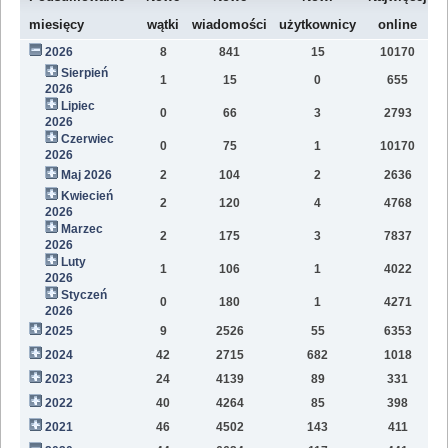
W
miesięcy
wątki
wiadomości
użytkownicy
online
2026
8
841
15
10170
8
Sierpień
1
15
0
655
2
2026
Lipiec
0
66
3
2793
1
2026
Czerwiec
0
75
1
10170
1
2026
Maj 2026
2
104
2
2636
1
Kwiecień
2
120
4
4768
1
2026
Marzec
2
175
3
7837
1
2026
Luty
1
106
1
4022
7
2026
Styczeń
0
180
1
4271
9
2026
2025
9
2526
55
6353
8
2024
42
2715
682
1018
4
2023
24
4139
89
331
1
2022
40
4264
85
398
1
2021
46
4502
143
411
9