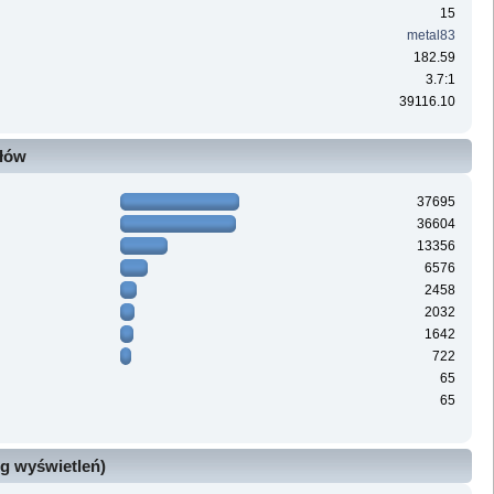
15
metal83
182.59
3.7:1
39116.10
ałów
37695
36604
13356
6576
2458
2032
1642
722
65
65
g wyświetleń)