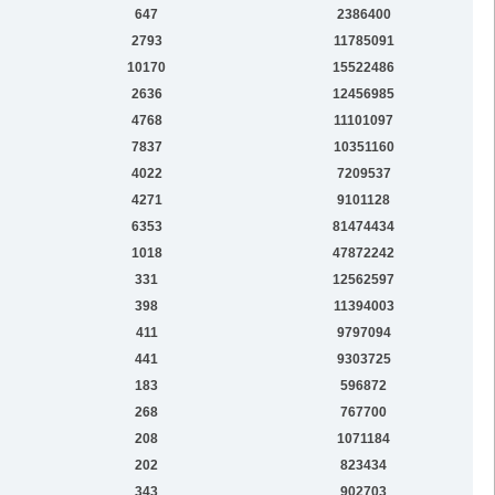
647
2386400
2793
11785091
10170
15522486
2636
12456985
4768
11101097
7837
10351160
4022
7209537
4271
9101128
6353
81474434
1018
47872242
331
12562597
398
11394003
411
9797094
441
9303725
183
596872
268
767700
208
1071184
202
823434
343
902703