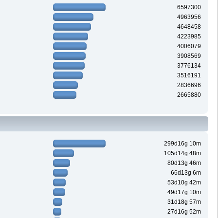
6597300
4963956
4648458
4223985
4006079
3908569
3776134
3516191
2836696
2665880
299d16g 10m
105d14g 48m
80d13g 46m
66d13g 6m
53d10g 42m
49d17g 10m
31d18g 57m
27d16g 52m