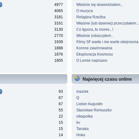
4977
Właśnie się dowiedziałem...
4065
O muzyce
3181
Religijna Rzeźba
3161
Właśnie (lub dawniej) przeczytałem...
3130
Co tępora, to mores...!
2770
Właśnie zobaczyłem...
1939
Filmy SF warte i nie warte obejrzenia
1888
Korone zawirrowania
1876
Eksploracja Kosmosu
1805
O Lemie napisano
Najwięcej czasu online
93
maziek
67
Q
67
Lieber Augustin
55
Stanisław Remuszko
22
olkapolka
15
liv
15
Tanaka
14
Hoko