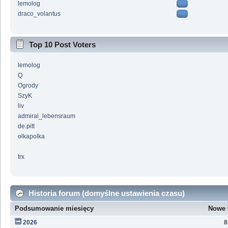
lemolog
draco_volantus
Top 10 Post Voters
lemolog
Q
Ogrody
SzyK
liv
admiral_lebensraum
de.pitt
olkapolka
trx
Historia forum (domyślne ustawienia czasu)
Podsumowanie miesięcy
Nowe 
2026
8