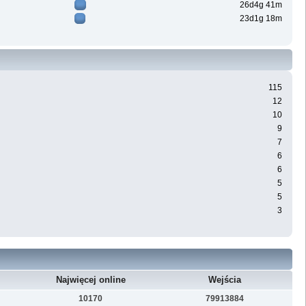
26d4g 41m
23d1g 18m
115
12
10
9
7
6
6
5
5
3
Najwięcej online
Wejścia
10170
79913884