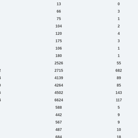
13
0
66
3
75
1
104
2
120
4
175
3
106
1
180
1
2526
55
2
2715
682
4
4139
89
0
4264
85
6
4502
143
4
6624
117
588
5
442
9
567
9
487
10
684
18