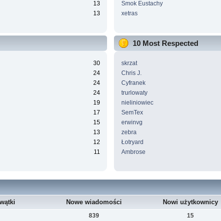
13
Smok Eustachy
13
xetras
10 Most Respected
30
skrzat
24
Chris J.
24
Cyfranek
24
trurlowaty
19
nieliniowiec
17
SemTex
15
erwinvg
13
zebra
12
Łotryard
11
Ambrose
wątki
Nowe wiadomości
Nowi użytkownicy
839
15