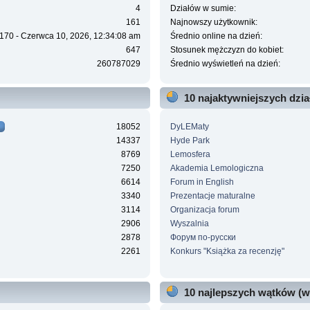
4
Działów w sumie:
161
Najnowszy użytkownik:
170 - Czerwca 10, 2026, 12:34:08 am
Średnio online na dzień:
647
Stosunek mężczyzn do kobiet:
260787029
Średnio wyświetleń na dzień:
10 najaktywniejszych dzi
18052
DyLEMaty
14337
Hyde Park
8769
Lemosfera
7250
Akademia Lemologiczna
6614
Forum in English
3340
Prezentacje maturalne
3114
Organizacja forum
2906
Wyszalnia
2878
Форум по-русски
2261
Konkurs "Książka za recenzję"
10 najlepszych wątków (w