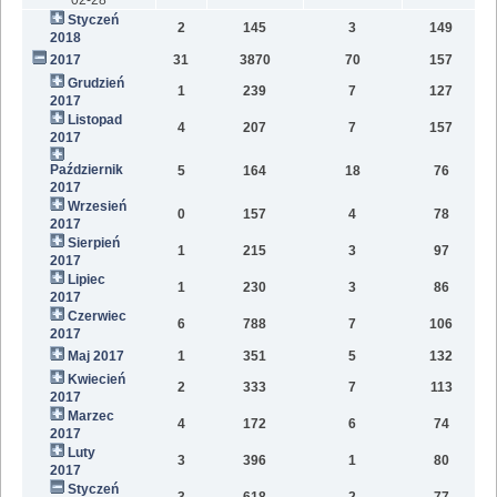
Styczeń
2
145
3
149
2018
2017
31
3870
70
157
Grudzień
1
239
7
127
2017
Listopad
4
207
7
157
2017
Październik
5
164
18
76
2017
Wrzesień
0
157
4
78
2017
Sierpień
1
215
3
97
2017
Lipiec
1
230
3
86
2017
Czerwiec
6
788
7
106
2017
Maj 2017
1
351
5
132
Kwiecień
2
333
7
113
2017
Marzec
4
172
6
74
2017
Luty
3
396
1
80
2017
Styczeń
3
618
2
77