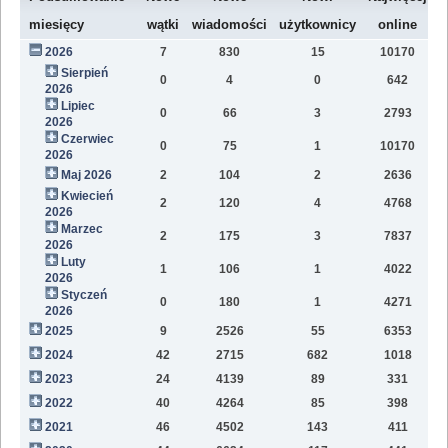
W
miesięcy
wątki
wiadomości
użytkownicy
online
2026
7
830
15
10170
7
Sierpień
0
4
0
642
1
2026
Lipiec
0
66
3
2793
1
2026
Czerwiec
0
75
1
10170
1
2026
Maj 2026
2
104
2
2636
1
Kwiecień
2
120
4
4768
1
2026
Marzec
2
175
3
7837
1
2026
Luty
1
106
1
4022
7
2026
Styczeń
0
180
1
4271
9
2026
2025
9
2526
55
6353
8
2024
42
2715
682
1018
4
2023
24
4139
89
331
1
2022
40
4264
85
398
1
2021
46
4502
143
411
9