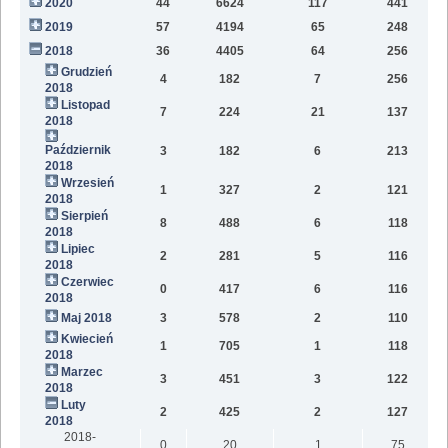
2020
44
6624
117
441
9
2019
57
4194
65
248
6
2018
36
4405
64
256
2
Grudzień
4
182
7
256
2018
Listopad
7
224
21
137
2018
Październik
3
182
6
213
2018
Wrzesień
1
327
2
121
2018
Sierpień
8
488
6
118
2018
Lipiec
2
281
5
116
2018
Czerwiec
0
417
6
116
2018
Maj 2018
3
578
2
110
Kwiecień
1
705
1
118
2018
Marzec
3
451
3
122
2018
Luty
2
425
2
127
2018
2018-
0
20
1
75