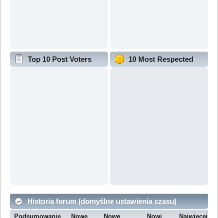
Top 10 Post Voters
10 Most Respected
Historia forum (domyślne ustawienia czasu)
Podsumowanie
Nowe
Nowe
Nowi
Najwięcej