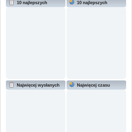
10 najlepszych
10 najlepszych
wątków (wg odpowiedzi)
wątków (wg wyświetleń)
Najwięcej wysłanych
Najwięcej czasu
wątków
online