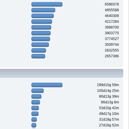
6588378
4955588
4640309
4217284
3998700
3903775
3774527
3509744
2832555
2657386
299d15g 59m
105d14g 25m
80d13g 39m
66d13g 6m
53d10g 42m
49d17g 10m
31d18g 57m
27d16g 52m