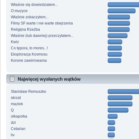
Właśnie się dowiedziałem...
O muzyce
Właśnie zobaczyłem...
Filmy SF warte i nie warte obejrzenia
Religijna Rzeźba
Właśnie (lub dawniej) przeczytałem...
Kwiz
Co tępora, to mores...!
Eksploracja Kosmosu
Korone zawirrowania
Najwięcej wysłanych wątków
Stanisław Remuszko
skrzat
maziek
Q
olkapolka
dzi
Cetarian
liv