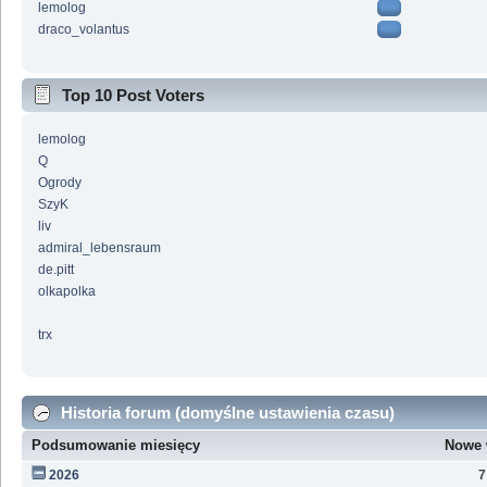
lemolog
draco_volantus
Top 10 Post Voters
lemolog
Q
Ogrody
SzyK
liv
admiral_lebensraum
de.pitt
olkapolka
trx
Historia forum (domyślne ustawienia czasu)
Podsumowanie miesięcy
Nowe 
2026
7