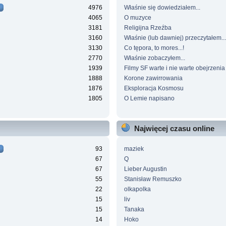
4976
Właśnie się dowiedziałem...
4065
O muzyce
3181
Religijna Rzeźba
3160
Właśnie (lub dawniej) przeczytałem...
3130
Co tępora, to mores...!
2770
Właśnie zobaczyłem...
1939
Filmy SF warte i nie warte obejrzenia
1888
Korone zawirrowania
1876
Eksploracja Kosmosu
1805
O Lemie napisano
Najwięcej czasu online
93
maziek
67
Q
67
Lieber Augustin
55
Stanisław Remuszko
22
olkapolka
15
liv
15
Tanaka
14
Hoko