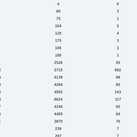
4
0
66
3
75
1
104
2
120
4
175
3
106
1
180
1
2526
55
2
2715
682
4
4139
89
0
4264
85
6
4502
143
4
6624
117
7
4194
65
6
4405
64
1
3870
70
239
7
207
7