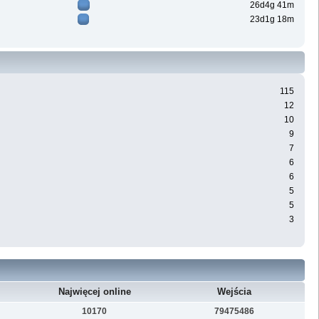
26d4g 41m
23d1g 18m
115
12
10
9
7
6
6
5
5
3
Najwięcej online
Wejścia
10170
79475486