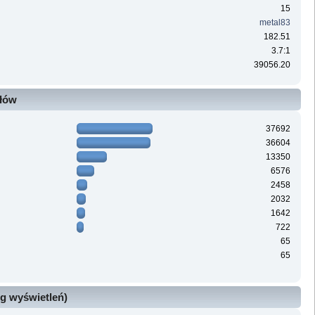
15
metal83
182.51
3.7:1
39056.20
ałów
37692
36604
13350
6576
2458
2032
1642
722
65
65
g wyświetleń)