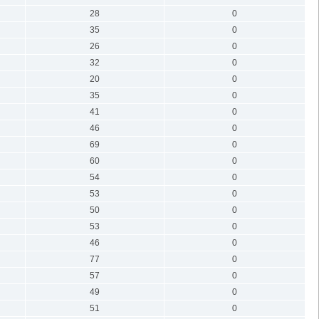
28
0
35
0
26
0
32
0
20
0
35
0
41
0
46
0
69
0
60
0
54
0
53
0
50
0
53
0
46
0
77
0
57
0
49
0
51
0