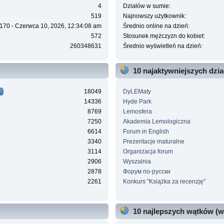
4
Działów w sumie:
519
Najnowszy użytkownik:
170 - Czerwca 10, 2026, 12:34:08 am
Średnio online na dzień:
572
Stosunek mężczyzn do kobiet:
260348631
Średnio wyświetleń na dzień:
10 najaktywniejszych dzi
18049
DyLEMaty
14336
Hyde Park
8769
Lemosfera
7250
Akademia Lemologiczna
6614
Forum in English
3340
Prezentacje maturalne
3114
Organizacja forum
2906
Wyszalnia
2878
Форум по-русски
2261
Konkurs "Książka za recenzję"
10 najlepszych wątków (w