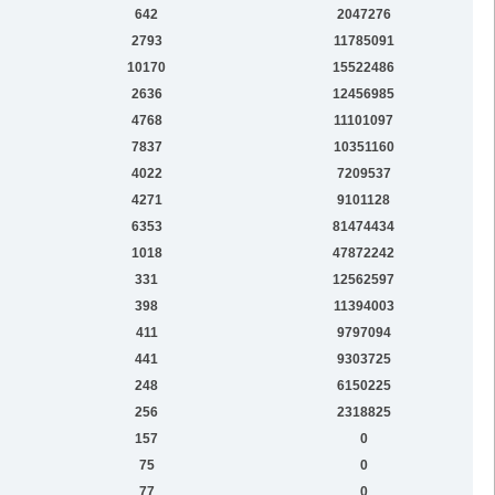
642
2047276
2793
11785091
10170
15522486
2636
12456985
4768
11101097
7837
10351160
4022
7209537
4271
9101128
6353
81474434
1018
47872242
331
12562597
398
11394003
411
9797094
441
9303725
248
6150225
256
2318825
157
0
75
0
77
0