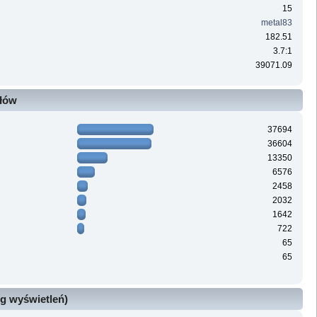
15
metal83
182.51
3.7:1
39071.09
ałów
37694
36604
13350
6576
2458
2032
1642
722
65
65
g wyświetleń)