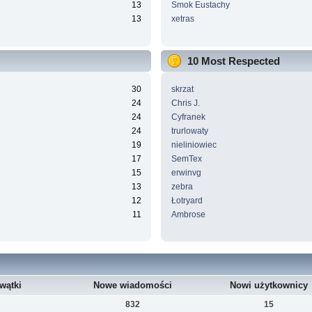
13
Smok Eustachy
13
xetras
10 Most Respected
30
skrzat
24
Chris J.
24
Cyfranek
24
trurlowaty
19
nieliniowiec
17
SemTex
15
erwinvg
13
zebra
12
Łotryard
11
Ambrose
wątki
Nowe wiadomości
Nowi użytkownicy
832
15