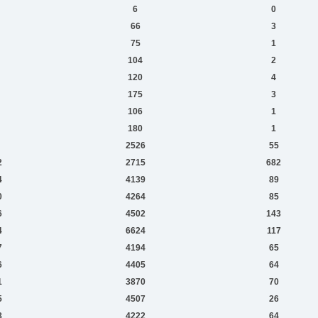
6
0
66
3
75
1
104
2
120
4
175
3
106
1
180
1
2526
55
2
2715
682
4
4139
89
0
4264
85
6
4502
143
4
6624
117
7
4194
65
6
4405
64
1
3870
70
5
4507
26
8
4222
64