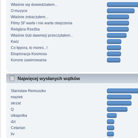
Właśnie się dowiedziałem...
O muzyce
Właśnie zobaczyłem...
Filmy SF warte i nie warte obejrzenia
Religijna Rzeźba
Właśnie (lub dawniej) przeczytałem...
Kwiz
Co tępora, to mores...!
Eksploracja Kosmosu
Korone zawirrowania
Najwięcej wysłanych wątków
Stanisław Remuszko
maziek
skrzat
Q
olkapolka
dzi
Cetarian
liv