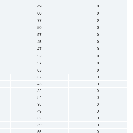
49
0
60
0
77
0
50
0
57
0
45
0
47
0
52
0
57
0
63
0
37
0
43
0
32
0
54
0
35
0
49
0
32
0
39
0
55
0