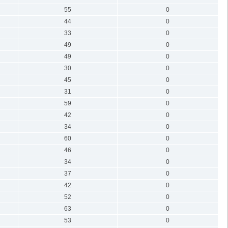
55
0
44
0
33
0
49
0
49
0
30
0
45
0
31
0
59
0
42
0
34
0
60
0
46
0
34
0
37
0
42
0
52
0
63
0
53
0