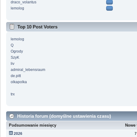
draco_volantus
lemolog
Top 10 Post Voters
lemolog
Q
Ogrody
SzyK
liv
admiral_lebensraum
de.pitt
olkapolka
trx
Historia forum (domyślne ustawienia czasu)
Podsumowanie miesięcy
Nowe 
2026
7