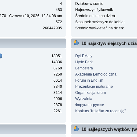
4
Działów w sumie:
483
Najnowszy użytkownik:
170 - Czerwca 10, 2026, 12:34:08 am
Średnio online na dzień:
572
Stosunek mężczyzn do kobiet:
260447905
Średnio wyświetleń na dzień:
10 najaktywniejszych dzi
18051
DyLEMaty
14336
Hyde Park
8769
Lemosfera
7250
Akademia Lemologiczna
6614
Forum in English
3340
Prezentacje maturalne
3114
Organizacja forum
2906
Wyszalnia
2878
Форум по-русски
2261
Konkurs "Książka za recenzję"
10 najlepszych wątków (w