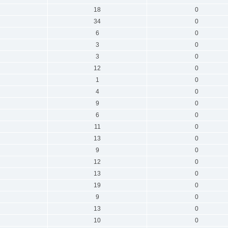
18
0
34
0
6
0
3
0
3
0
12
0
1
0
4
0
9
0
6
0
11
0
13
0
9
0
12
0
13
0
19
0
9
0
13
0
10
0