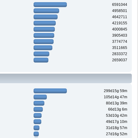
6591044
4958501
4642711
4219155
4000845
3905403
3774774
3511665
2833372
2659037
299d15g 59m
105d14g 47m
80d13g 39m
66d13g 6m
53d10g 42m
49d17g 10m
31d18g 57m
27d16g 52m