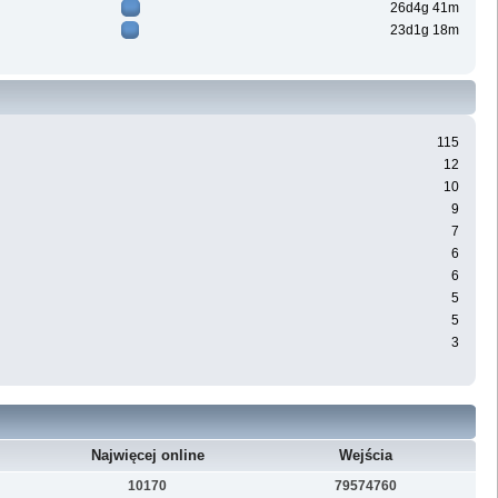
26d4g 41m
23d1g 18m
115
12
10
9
7
6
6
5
5
3
Najwięcej online
Wejścia
10170
79574760