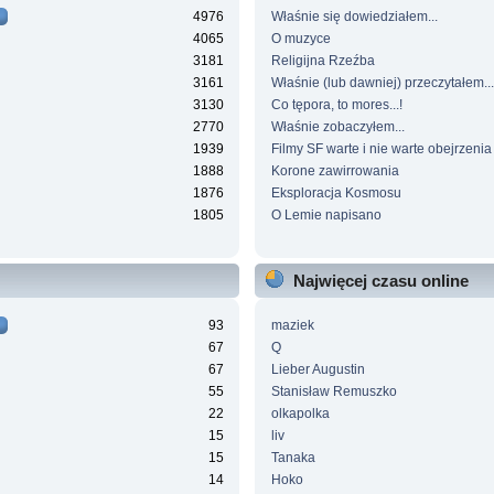
4976
Właśnie się dowiedziałem...
4065
O muzyce
3181
Religijna Rzeźba
3161
Właśnie (lub dawniej) przeczytałem...
3130
Co tępora, to mores...!
2770
Właśnie zobaczyłem...
1939
Filmy SF warte i nie warte obejrzenia
1888
Korone zawirrowania
1876
Eksploracja Kosmosu
1805
O Lemie napisano
Najwięcej czasu online
93
maziek
67
Q
67
Lieber Augustin
55
Stanisław Remuszko
22
olkapolka
15
liv
15
Tanaka
14
Hoko