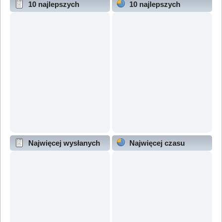
10 najlepszych
10 najlepszych
wątków (wg odpowiedzi)
wątków (wg wyświetleń)
Najwięcej wysłanych
Najwięcej czasu
wątków
online