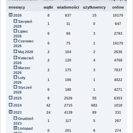
W
miesięcy
wątki
wiadomości
użytkownicy
online
2026
8
837
15
10170
7
Sierpień
1
11
0
647
2
2026
Lipiec
0
66
3
2793
1
2026
Czerwiec
0
75
1
10170
1
2026
Maj 2026
2
104
2
2636
1
Kwiecień
2
120
4
4768
1
2026
Marzec
2
175
3
7837
1
2026
Luty
1
106
1
4022
7
2026
Styczeń
0
180
1
4271
9
2026
2025
9
2526
55
6353
8
2024
42
2715
682
1018
4
2023
24
4139
89
331
1
Grudzień
1
117
5
267
2
2023
Listopad
0
251
9
274
1