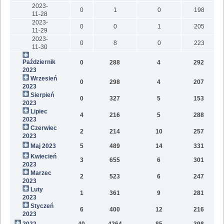
2023-
0
1
0
198
11-28
2023-
0
0
1
205
11-29
2023-
0
8
0
223
11-30
Październik
0
288
4
292
1
2023
Wrzesień
0
298
4
207
2023
Sierpień
0
327
5
153
2023
Lipiec
4
216
5
288
2023
Czerwiec
2
214
10
257
2023
Maj 2023
5
489
14
331
1
Kwiecień
3
655
6
301
2023
Marzec
2
523
6
247
2023
Luty
1
361
9
281
2023
Styczeń
6
400
12
216
2023
2022
40
4264
85
398
1