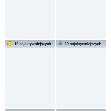
10 najaktywniejszych
10 najaktywniejszych
użytkowników
działów