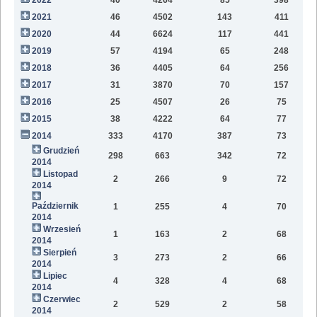
2021
46
4502
143
411
9
2020
44
6624
117
441
9
2019
57
4194
65
248
6
2018
36
4405
64
256
2
2017
31
3870
70
157
2016
25
4507
26
75
2015
38
4222
64
77
2014
333
4170
387
73
Grudzień
298
663
342
72
2014
Listopad
2
266
9
72
2014
Październik
1
255
4
70
2014
Wrzesień
1
163
2
68
2014
Sierpień
3
273
2
66
2014
Lipiec
4
328
4
68
2014
Czerwiec
2
529
2
58
2014