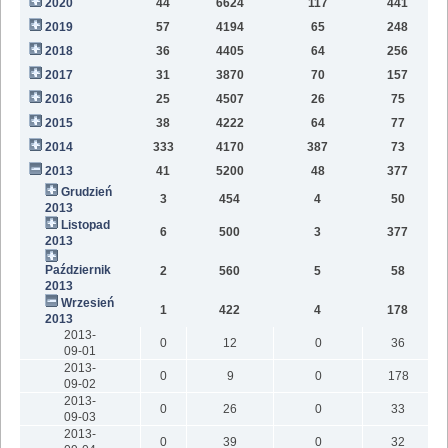
2020
44
6624
117
441
9
2019
57
4194
65
248
6
2018
36
4405
64
256
2
2017
31
3870
70
157
2016
25
4507
26
75
2015
38
4222
64
77
2014
333
4170
387
73
2013
41
5200
48
377
Grudzień
3
454
4
50
2013
Listopad
6
500
3
377
2013
Październik
2
560
5
58
2013
Wrzesień
1
422
4
178
2013
2013-
0
12
0
36
09-01
2013-
0
9
0
178
09-02
2013-
0
26
0
33
09-03
2013-
0
39
0
32