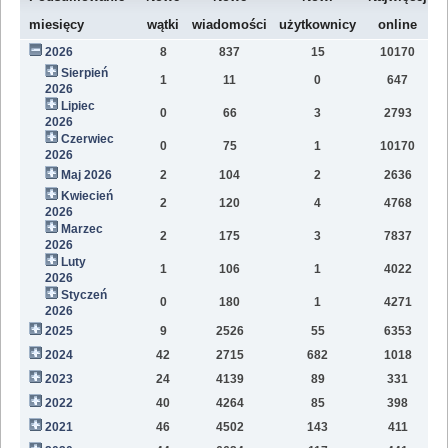
W
miesięcy
wątki
wiadomości
użytkownicy
online
2026
8
837
15
10170
7
Sierpień
1
11
0
647
2
2026
Lipiec
0
66
3
2793
1
2026
Czerwiec
0
75
1
10170
1
2026
Maj 2026
2
104
2
2636
1
Kwiecień
2
120
4
4768
1
2026
Marzec
2
175
3
7837
1
2026
Luty
1
106
1
4022
7
2026
Styczeń
0
180
1
4271
9
2026
2025
9
2526
55
6353
8
2024
42
2715
682
1018
4
2023
24
4139
89
331
1
2022
40
4264
85
398
1
2021
46
4502
143
411
9