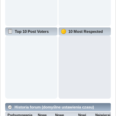
Top 10 Post Voters
10 Most Respected
Historia forum (domyślne ustawienia czasu)
Podsumowanie
Nowe
Nowe
Nowi
Najwięcej