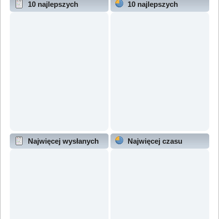
10 najlepszych
10 najlepszych
wątków (wg odpowiedzi)
wątków (wg wyświetleń)
Najwięcej wysłanych
Najwięcej czasu
wątków
online