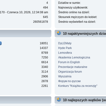
4
Działów w sumie:
494
Najnowszy użytkownik:
170 - Czerwca 10, 2026, 12:34:08 am
Średnio online na dzień:
645
Stosunek mężczyzn do kobiet:
260561878
Średnio wyświetleń na dzień:
10 najaktywniejszych dzi
18051
DyLEMaty
14337
Hyde Park
8769
Lemosfera
7250
Akademia Lemologiczna
6614
Forum in English
3340
Prezentacje maturalne
3114
Organizacja forum
2906
Wyszalnia
2878
Форум по-русски
2261
Konkurs "Książka za recenzję"
10 najlepszych wątków (w