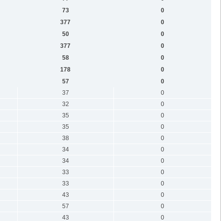
73
0
377
0
50
0
377
0
58
0
178
0
57
0
37
0
32
0
35
0
35
0
38
0
34
0
34
0
33
0
33
0
43
0
57
0
43
0