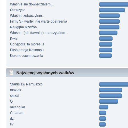
Właśnie się dowiedziałem...
O muzyce
Właśnie zobaczyłem...
Filmy SF warte i nie warte obejrzenia
Religijna Rzeźba
Właśnie (lub dawniej) przeczytałem...
Kwiz
Co tępora, to mores...!
Eksploracja Kosmosu
Korone zawirrowania
Najwięcej wysłanych wątków
Stanisław Remuszko
maziek
skrzat
Q
olkapolka
Cetarian
dzi
liv