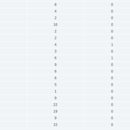
8
0
4
0
2
0
16
0
2
0
2
0
4
1
3
0
6
1
9
0
6
0
6
0
5
0
1
0
9
0
22
0
19
0
9
0
15
0