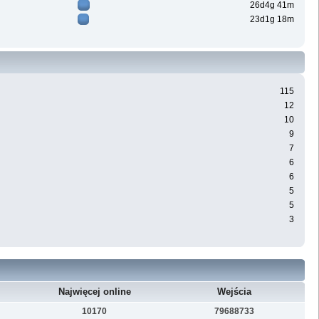
26d4g 41m
23d1g 18m
115
12
10
9
7
6
6
5
5
3
Najwięcej online
Wejścia
10170
79688733