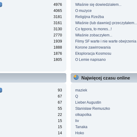
4976
Właśnie się dowiedziałem...
4065
O muzyce
3181
Religijna Rzeźba
3161
Właśnie (lub dawniej) przeczytałem...
3130
Co tępora, to mores...!
2770
Właśnie zobaczyłem...
1939
Filmy SF warte i nie warte obejrzenia
1888
Korone zawirrowania
1876
Eksploracja Kosmosu
1805
O Lemie napisano
Najwięcej czasu online
93
maziek
67
Q
67
Lieber Augustin
55
Stanisław Remuszko
22
olkapolka
15
liv
15
Tanaka
14
Hoko