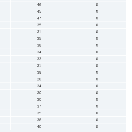
46
0
45
0
47
0
35
0
31
0
35
0
38
0
34
0
33
0
31
0
38
0
28
0
34
0
30
0
30
0
37
0
35
0
38
0
40
0