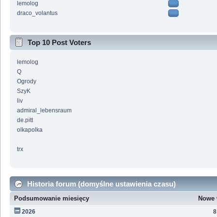
lemolog
draco_volantus
Top 10 Post Voters
lemolog
Q
Ogrody
SzyK
liv
admiral_lebensraum
de.pitt
olkapolka
trx
Historia forum (domyślne ustawienia czasu)
Podsumowanie miesięcy
Nowe 
2026
8