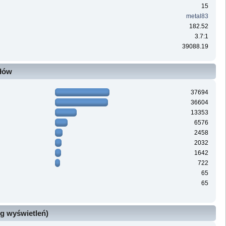
15
metal83
182.52
3.7:1
39088.19
ałów
37694
36604
13353
6576
2458
2032
1642
722
65
65
g wyświetleń)