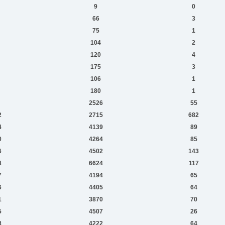
9
0
66
3
75
1
104
2
120
4
175
3
106
1
180
1
2526
55
2
2715
682
4
4139
89
0
4264
85
6
4502
143
4
6624
117
7
4194
65
6
4405
64
1
3870
70
5
4507
26
8
4222
64