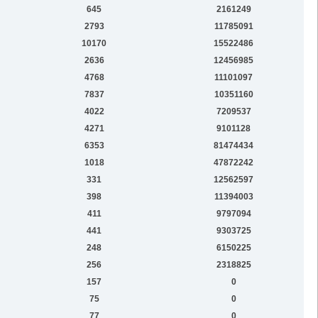
645
2161249
2793
11785091
10170
15522486
2636
12456985
4768
11101097
7837
10351160
4022
7209537
4271
9101128
6353
81474434
1018
47872242
331
12562597
398
11394003
411
9797094
441
9303725
248
6150225
256
2318825
157
0
75
0
77
0