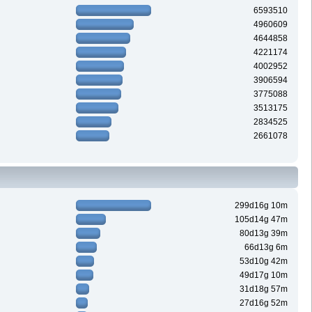
6593510
4960609
4644858
4221174
4002952
3906594
3775088
3513175
2834525
2661078
299d16g 10m
105d14g 47m
80d13g 39m
66d13g 6m
53d10g 42m
49d17g 10m
31d18g 57m
27d16g 52m