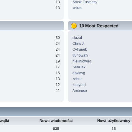
13
Smok Eustachy
13
xetras
10 Most Respected
30
skrzat
24
Chris J.
24
Cyfranek
24
trurlowaty
19
nieliniowiec
17
SemTex
15
erwinvg
13
zebra
12
Łotryard
11
Ambrose
wątki
Nowe wiadomości
Nowi użytkownicy
835
15