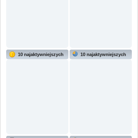
10 najaktywniejszych
10 najaktywniejszych
użytkowników
działów