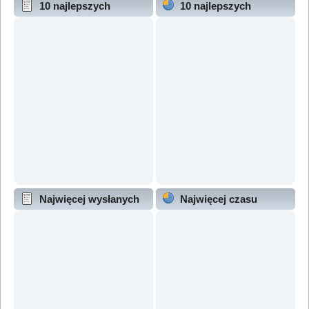
10 najlepszych
10 najlepszych
wątków (wg odpowiedzi)
wątków (wg wyświetleń)
Najwięcej wysłanych
Najwięcej czasu
wątków
online