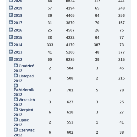
2020
44
6624
117
441
9
2019
57
4194
65
248
6
2018
36
4405
64
256
2
2017
31
3870
70
157
2016
25
4507
26
75
2015
38
4222
64
77
2014
333
4170
387
73
2013
41
5200
48
377
2012
60
6285
39
215
Grudzień
2
504
3
45
2012
Listopad
4
508
2
215
2012
Październik
3
701
5
78
2012
Wrzesień
3
627
3
25
2012
Sierpień
6
618
3
27
2012
Lipiec
2
553
1
41
2012
Czerwiec
6
602
2
38
2012