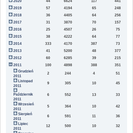
2020
44
6624
117
441
9
2019
57
4194
65
248
6
2018
36
4405
64
256
2
2017
31
3870
70
157
2016
25
4507
26
75
2015
38
4222
64
77
2014
333
4170
387
73
2013
41
5200
48
377
2012
60
6285
39
215
2011
100
4898
388
351
Grudzień
2
244
4
51
2011
Listopad
9
305
10
45
2011
Październik
6
552
13
33
2011
Wrzesień
5
364
10
42
2011
Sierpień
6
591
11
36
2011
Lipiec
12
500
10
32
2011