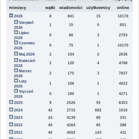
W
miesięcy
wątki
wiadomości
użytkownicy
online
2026
8
841
15
10170
8
Sierpień
1
15
0
651
2
2026
Lipiec
0
66
3
2793
1
2026
Czerwiec
0
75
1
10170
1
2026
Maj 2026
2
104
2
2636
1
Kwiecień
2
120
4
4768
1
2026
Marzec
2
175
3
7837
1
2026
Luty
1
106
1
4022
7
2026
Styczeń
0
180
1
4271
9
2026
2025
9
2526
55
6353
8
2024
42
2715
682
1018
4
2023
24
4139
89
331
1
2022
40
4264
85
398
1
2021
46
4502
143
411
9