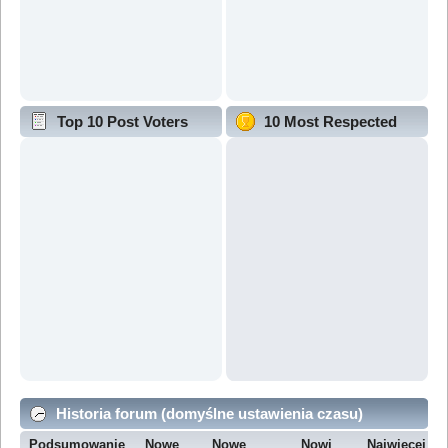
Top 10 Post Voters
10 Most Respected
Historia forum (domyślne ustawienia czasu)
Podsumowanie
Nowe
Nowe
Nowi
Najwięcej