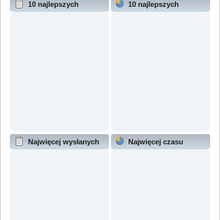
10 najlepszych
10 najlepszych
wątków (wg odpowiedzi)
wątków (wg wyświetleń)
Najwięcej wysłanych
Najwięcej czasu
wątków
online