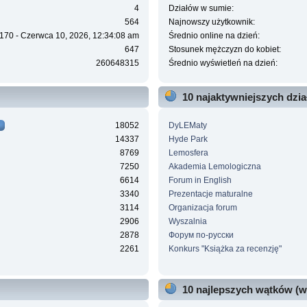
4
Działów w sumie:
564
Najnowszy użytkownik:
170 - Czerwca 10, 2026, 12:34:08 am
Średnio online na dzień:
647
Stosunek mężczyzn do kobiet:
260648315
Średnio wyświetleń na dzień:
10 najaktywniejszych dzi
18052
DyLEMaty
14337
Hyde Park
8769
Lemosfera
7250
Akademia Lemologiczna
6614
Forum in English
3340
Prezentacje maturalne
3114
Organizacja forum
2906
Wyszalnia
2878
Форум по-русски
2261
Konkurs "Książka za recenzję"
10 najlepszych wątków (w