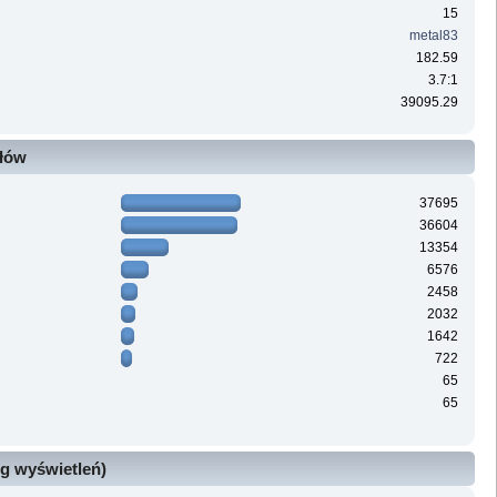
15
metal83
182.59
3.7:1
39095.29
ałów
37695
36604
13354
6576
2458
2032
1642
722
65
65
g wyświetleń)