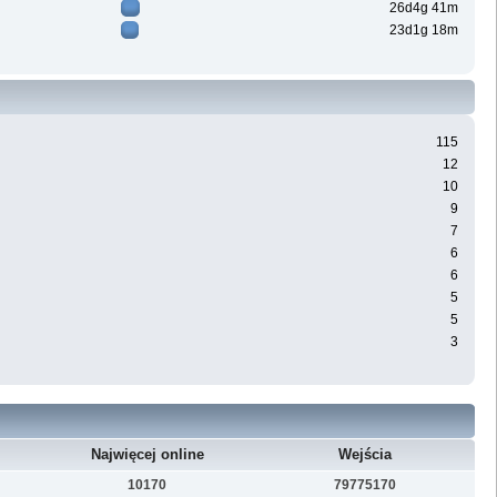
26d4g 41m
23d1g 18m
115
12
10
9
7
6
6
5
5
3
Najwięcej online
Wejścia
10170
79775170