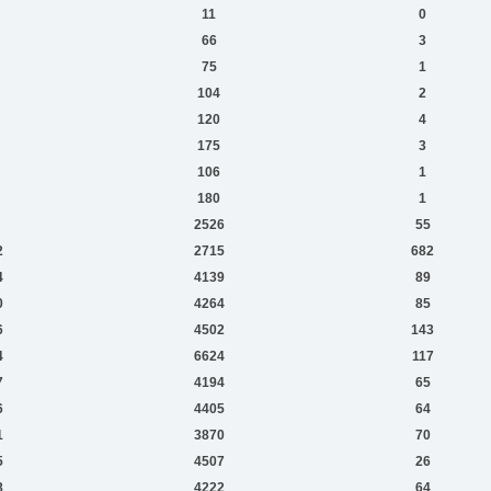
11
0
66
3
75
1
104
2
120
4
175
3
106
1
180
1
2526
55
2
2715
682
4
4139
89
0
4264
85
6
4502
143
4
6624
117
7
4194
65
6
4405
64
1
3870
70
5
4507
26
8
4222
64