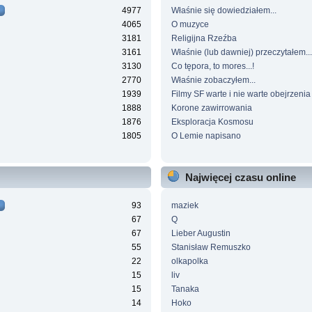
4977
Właśnie się dowiedziałem...
4065
O muzyce
3181
Religijna Rzeźba
3161
Właśnie (lub dawniej) przeczytałem...
3130
Co tępora, to mores...!
2770
Właśnie zobaczyłem...
1939
Filmy SF warte i nie warte obejrzenia
1888
Korone zawirrowania
1876
Eksploracja Kosmosu
1805
O Lemie napisano
Najwięcej czasu online
93
maziek
67
Q
67
Lieber Augustin
55
Stanisław Remuszko
22
olkapolka
15
liv
15
Tanaka
14
Hoko