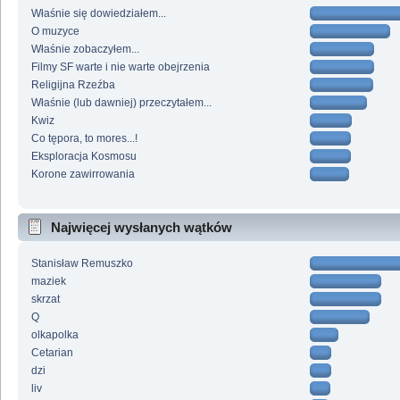
Właśnie się dowiedziałem...
O muzyce
Właśnie zobaczyłem...
Filmy SF warte i nie warte obejrzenia
Religijna Rzeźba
Właśnie (lub dawniej) przeczytałem...
Kwiz
Co tępora, to mores...!
Eksploracja Kosmosu
Korone zawirrowania
Najwięcej wysłanych wątków
Stanisław Remuszko
maziek
skrzat
Q
olkapolka
Cetarian
dzi
liv