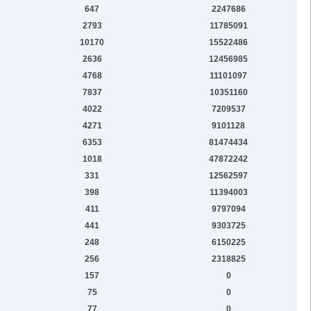
647
2247686
2793
11785091
10170
15522486
2636
12456985
4768
11101097
7837
10351160
4022
7209537
4271
9101128
6353
81474434
1018
47872242
331
12562597
398
11394003
411
9797094
441
9303725
248
6150225
256
2318825
157
0
75
0
77
0