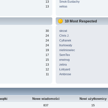
13
Smok Eustachy
13
xetras
10 Most Respected
30
skrzat
24
Chris J.
24
Cyfranek
24
trurlowaty
19
nieliniowiec
17
SemTex
15
erwinvg
13
zebra
12
Łotryard
11
Ambrose
wątki
Nowe wiadomości
Nowi użytkownicy
837
15