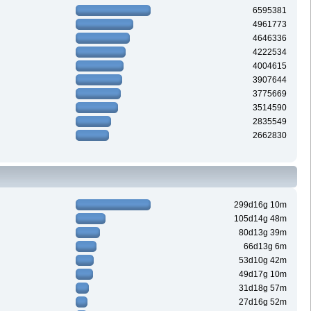
6595381
4961773
4646336
4222534
4004615
3907644
3775669
3514590
2835549
2662830
299d16g 10m
105d14g 48m
80d13g 39m
66d13g 6m
53d10g 42m
49d17g 10m
31d18g 57m
27d16g 52m