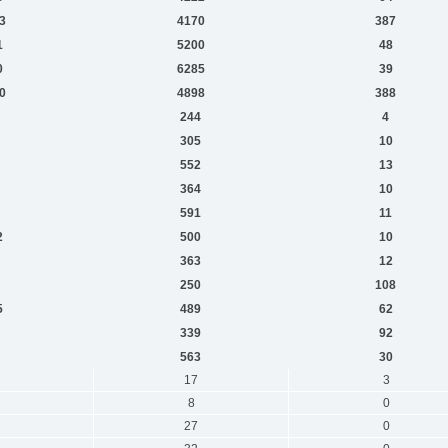
3
4170
387
1
5200
48
0
6285
39
0
4898
388
244
4
305
10
552
13
364
10
591
11
2
500
10
363
12
250
108
5
489
62
339
92
563
30
17
3
8
0
27
0