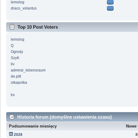
lemolog
draco_volantus
Top 10 Post Voters
lemolog
Q
Ogrody
SzyK
liv
admiral_lebensraum
de.pitt
olkapolka
trx
Historia forum (domyślne ustawienia czasu)
Podsumowanie miesięcy
Nowe 
2026
8