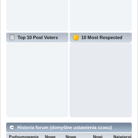
Top 10 Post Voters
10 Most Respected
Historia forum (domyślne ustawienia czasu)
Podsumowanie
Nowe
Nowe
Nowi
Najwięcej