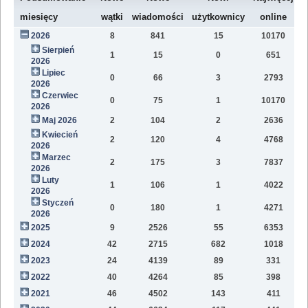
W
miesięcy
wątki
wiadomości
użytkownicy
online
2026
8
841
15
10170
8
Sierpień
1
15
0
651
2
2026
Lipiec
0
66
3
2793
1
2026
Czerwiec
0
75
1
10170
1
2026
Maj 2026
2
104
2
2636
1
Kwiecień
2
120
4
4768
1
2026
Marzec
2
175
3
7837
1
2026
Luty
1
106
1
4022
7
2026
Styczeń
0
180
1
4271
9
2026
2025
9
2526
55
6353
8
2024
42
2715
682
1018
4
2023
24
4139
89
331
1
2022
40
4264
85
398
1
2021
46
4502
143
411
9