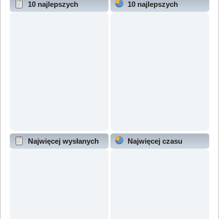
10 najlepszych
10 najlepszych
wątków (wg odpowiedzi)
wątków (wg wyświetleń)
Najwięcej wysłanych
Najwięcej czasu
wątków
online