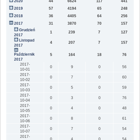
2020
44
6624
117
441
9
2019
57
4194
65
248
6
2018
36
4405
64
256
2
2017
31
3870
70
157
Grudzień
1
239
7
127
2017
Listopad
4
207
7
157
2017
Październik
5
164
18
76
2017
2017-
0
9
0
56
10-01
2017-
0
7
0
60
10-02
2017-
0
5
0
59
10-03
2017-
0
3
0
76
10-04
2017-
0
4
0
48
10-05
2017-
0
8
0
61
10-06
2017-
0
7
0
54
10-07
2017-
0
4
0
54