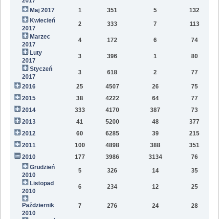
2017
Maj 2017
1
351
5
132
Kwiecień
2
333
7
113
2017
Marzec
4
172
6
74
2017
Luty
3
396
1
80
2017
Styczeń
3
618
2
77
2017
2016
25
4507
26
75
2015
38
4222
64
77
2014
333
4170
387
73
2013
41
5200
48
377
2012
60
6285
39
215
2011
100
4898
388
351
2010
177
3986
3134
76
Grudzień
5
326
14
35
2010
Listopad
6
234
12
25
2010
Październik
7
276
24
28
2010