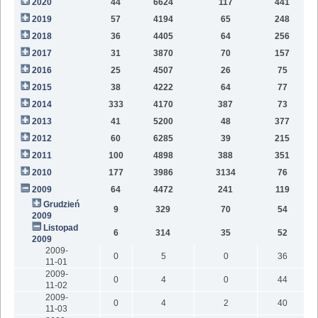
2020
44
6624
117
441
9
2019
57
4194
65
248
6
2018
36
4405
64
256
2
2017
31
3870
70
157
2016
25
4507
26
75
2015
38
4222
64
77
2014
333
4170
387
73
2013
41
5200
48
377
2012
60
6285
39
215
2011
100
4898
388
351
2010
177
3986
3134
76
2009
64
4472
241
119
Grudzień
9
329
70
54
2009
Listopad
6
314
35
52
2009
2009-
0
5
0
36
11-01
2009-
0
4
0
44
11-02
2009-
0
4
2
40
11-03