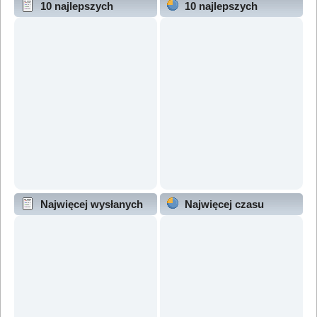
10 najlepszych
10 najlepszych
wątków (wg odpowiedzi)
wątków (wg wyświetleń)
Najwięcej wysłanych
Najwięcej czasu
wątków
online