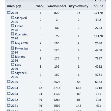
W
miesięcy
wątki
wiadomości
użytkownicy
online
2026
7
829
15
10170
7
Sierpień
0
3
0
642
1
2026
Lipiec
0
66
3
2793
1
2026
Czerwiec
0
75
1
10170
1
2026
Maj 2026
2
104
2
2636
1
Kwiecień
2
120
4
4768
1
2026
Marzec
2
175
3
7837
1
2026
Luty
1
106
1
4022
7
2026
Styczeń
0
180
1
4271
9
2026
2025
9
2526
55
6353
8
2024
42
2715
682
1018
4
2023
24
4139
89
331
1
2022
40
4264
85
398
1
2021
46
4502
143
411
9