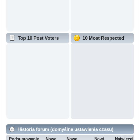
Top 10 Post Voters
10 Most Respected
Historia forum (domyślne ustawienia czasu)
Podsumowanie
Nowe
Nowe
Nowi
Najwięcej