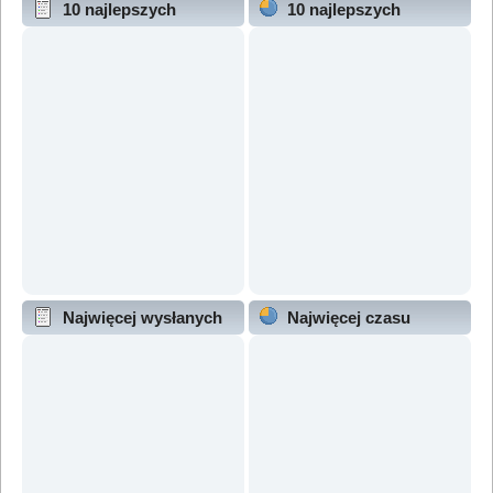
10 najlepszych
10 najlepszych
wątków (wg odpowiedzi)
wątków (wg wyświetleń)
Najwięcej wysłanych
Najwięcej czasu
wątków
online