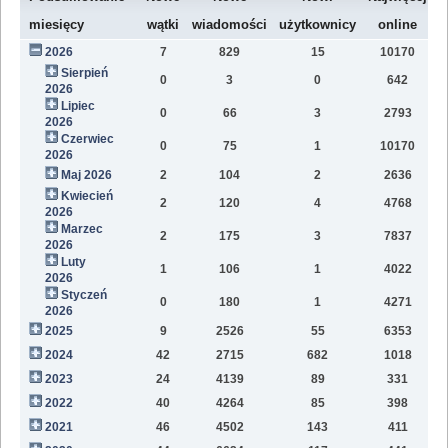
W
miesięcy
wątki
wiadomości
użytkownicy
online
2026
7
829
15
10170
7
Sierpień
0
3
0
642
1
2026
Lipiec
0
66
3
2793
1
2026
Czerwiec
0
75
1
10170
1
2026
Maj 2026
2
104
2
2636
1
Kwiecień
2
120
4
4768
1
2026
Marzec
2
175
3
7837
1
2026
Luty
1
106
1
4022
7
2026
Styczeń
0
180
1
4271
9
2026
2025
9
2526
55
6353
8
2024
42
2715
682
1018
4
2023
24
4139
89
331
1
2022
40
4264
85
398
1
2021
46
4502
143
411
9