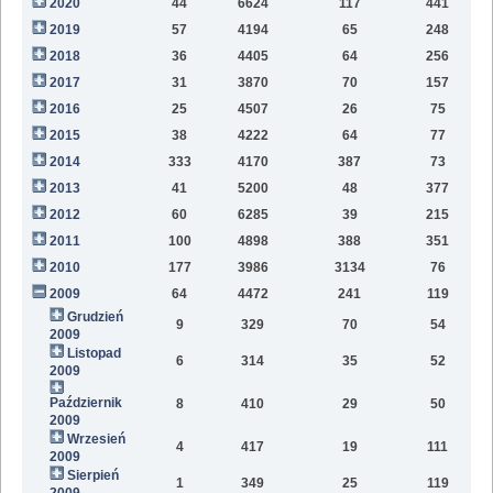
2020
44
6624
117
441
9
2019
57
4194
65
248
6
2018
36
4405
64
256
2
2017
31
3870
70
157
2016
25
4507
26
75
2015
38
4222
64
77
2014
333
4170
387
73
2013
41
5200
48
377
2012
60
6285
39
215
2011
100
4898
388
351
2010
177
3986
3134
76
2009
64
4472
241
119
Grudzień
9
329
70
54
2009
Listopad
6
314
35
52
2009
Październik
8
410
29
50
2009
Wrzesień
4
417
19
111
2009
Sierpień
1
349
25
119
2009