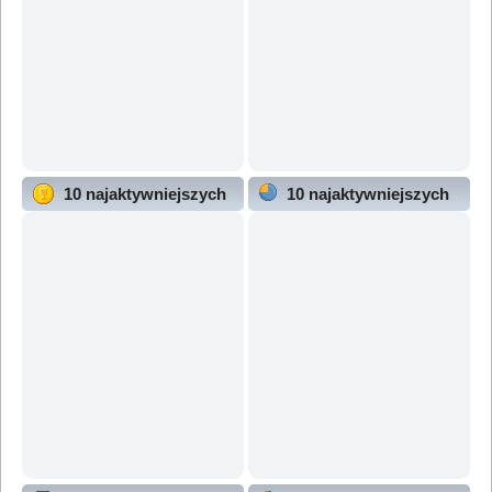
10 najaktywniejszych
10 najaktywniejszych
użytkowników
działów