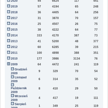
2020
44
6624
117
441
9
2019
57
4194
65
248
6
2018
36
4405
64
256
2
2017
31
3870
70
157
2016
25
4507
26
75
2015
38
4222
64
77
2014
333
4170
387
73
2013
41
5200
48
377
2012
60
6285
39
215
2011
100
4898
388
351
2010
177
3986
3134
76
2009
64
4472
241
119
Grudzień
9
329
70
54
2009
Listopad
6
314
35
52
2009
Październik
8
410
29
50
2009
Wrzesień
4
417
19
111
2009
Sierpień
1
349
25
119
2009