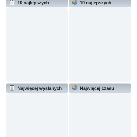
10 najlepszych
10 najlepszych
wątków (wg odpowiedzi)
wątków (wg wyświetleń)
Najwięcej wysłanych
Najwięcej czasu
wątków
online