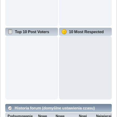
Top 10 Post Voters
10 Most Respected
Historia forum (domyślne ustawienia czasu)
Podsumowanie
Nowe
Nowe
Nowi
Najwięcej