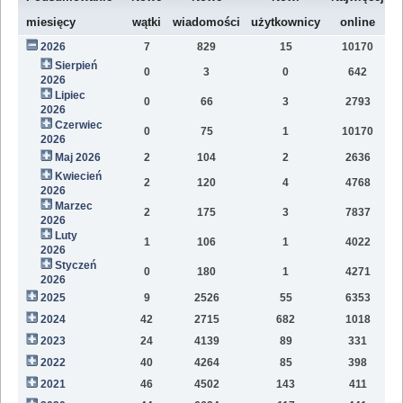
W
miesięcy
wątki
wiadomości
użytkownicy
online
2026
7
829
15
10170
7
Sierpień
0
3
0
642
1
2026
Lipiec
0
66
3
2793
1
2026
Czerwiec
0
75
1
10170
1
2026
Maj 2026
2
104
2
2636
1
Kwiecień
2
120
4
4768
1
2026
Marzec
2
175
3
7837
1
2026
Luty
1
106
1
4022
7
2026
Styczeń
0
180
1
4271
9
2026
2025
9
2526
55
6353
8
2024
42
2715
682
1018
4
2023
24
4139
89
331
1
2022
40
4264
85
398
1
2021
46
4502
143
411
9