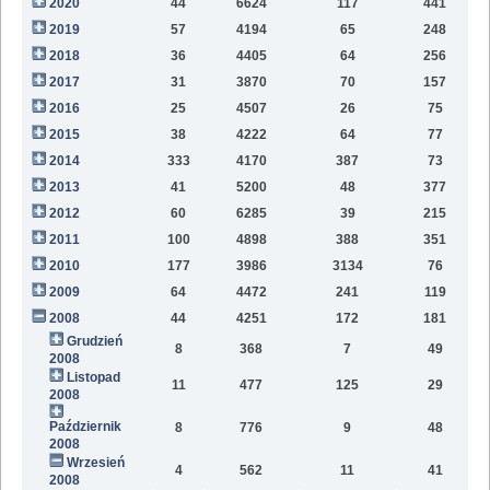
2020
44
6624
117
441
9
2019
57
4194
65
248
6
2018
36
4405
64
256
2
2017
31
3870
70
157
2016
25
4507
26
75
2015
38
4222
64
77
2014
333
4170
387
73
2013
41
5200
48
377
2012
60
6285
39
215
2011
100
4898
388
351
2010
177
3986
3134
76
2009
64
4472
241
119
2008
44
4251
172
181
Grudzień
8
368
7
49
2008
Listopad
11
477
125
29
2008
Październik
8
776
9
48
2008
Wrzesień
4
562
11
41
2008