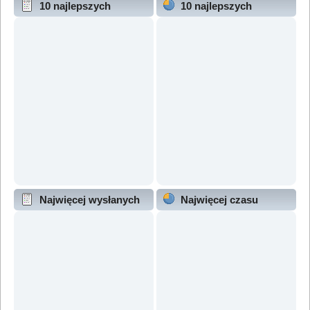
10 najlepszych
10 najlepszych
wątków (wg odpowiedzi)
wątków (wg wyświetleń)
Najwięcej wysłanych
Najwięcej czasu
wątków
online