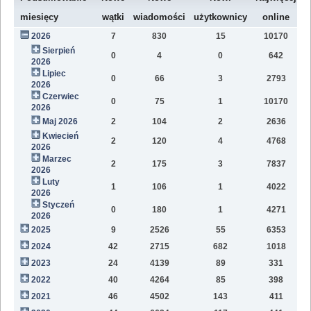
W
miesięcy
wątki
wiadomości
użytkownicy
online
2026
7
830
15
10170
7
Sierpień
0
4
0
642
2026
Lipiec
0
66
3
2793
1
2026
Czerwiec
0
75
1
10170
1
2026
Maj 2026
2
104
2
2636
1
Kwiecień
2
120
4
4768
1
2026
Marzec
2
175
3
7837
1
2026
Luty
1
106
1
4022
7
2026
Styczeń
0
180
1
4271
9
2026
2025
9
2526
55
6353
8
2024
42
2715
682
1018
4
2023
24
4139
89
331
1
2022
40
4264
85
398
1
2021
46
4502
143
411
9