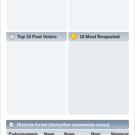
Top 10 Post Voters
10 Most Respected
Historia forum (domyślne ustawienia czasu)
Podsumowanie
Nowe
Nowe
Nowi
Najwięcej