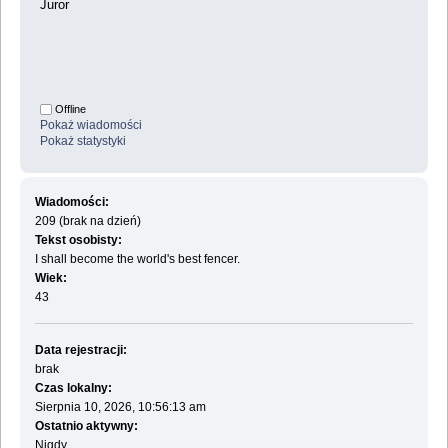
Juror
Offline
Pokaż wiadomości
Pokaż statystyki
Wiadomości:
209 (brak na dzień)
Tekst osobisty:
I shall become the world's best fencer.
Wiek:
43
Data rejestracji:
brak
Czas lokalny:
Sierpnia 10, 2026, 10:56:13 am
Ostatnio aktywny:
Nigdy