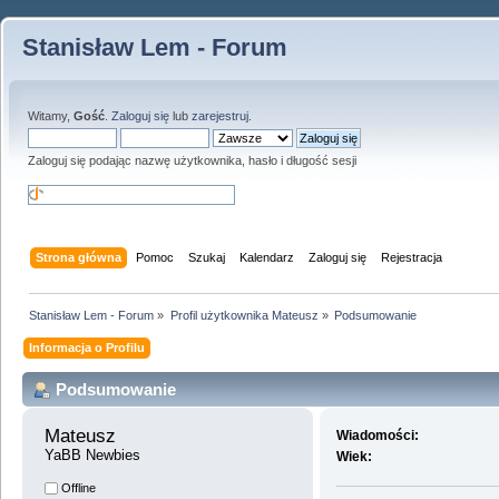
Stanisław Lem - Forum
Witamy,
Gość
.
Zaloguj się
lub
zarejestruj
.
Zaloguj się podając nazwę użytkownika, hasło i długość sesji
Strona główna
Pomoc
Szukaj
Kalendarz
Zaloguj się
Rejestracja
Stanisław Lem - Forum
»
Profil użytkownika Mateusz
»
Podsumowanie
Informacja o Profilu
Podsumowanie
Mateusz 
Wiadomości:
YaBB Newbies
Wiek:
Offline