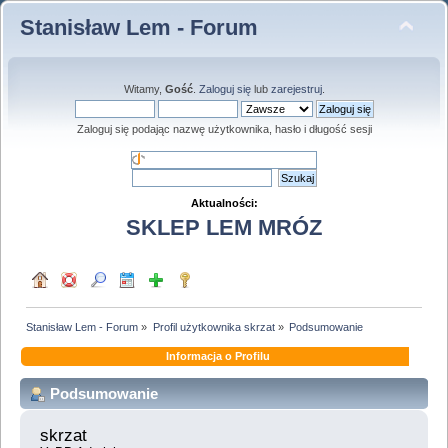
Stanisław Lem - Forum
Witamy,
Gość
.
Zaloguj się
lub
zarejestruj
.
Zaloguj się podając nazwę użytkownika, hasło i długość sesji
Aktualności:
SKLEP LEM MRÓZ
Stanisław Lem - Forum
»
Profil użytkownika skrzat
»
Podsumowanie
Informacja o Profilu
Podsumowanie
skrzat 