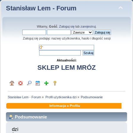
Stanisław Lem - Forum
Witamy,
Gość
.
Zaloguj się
lub
zarejestruj
.
Zaloguj się podając nazwę użytkownika, hasło i długość sesji
Aktualności:
SKLEP LEM MRÓZ
Stanisław Lem - Forum
»
Profil użytkownika dzi
»
Podsumowanie
Informacja o Profilu
Podsumowanie
dzi 