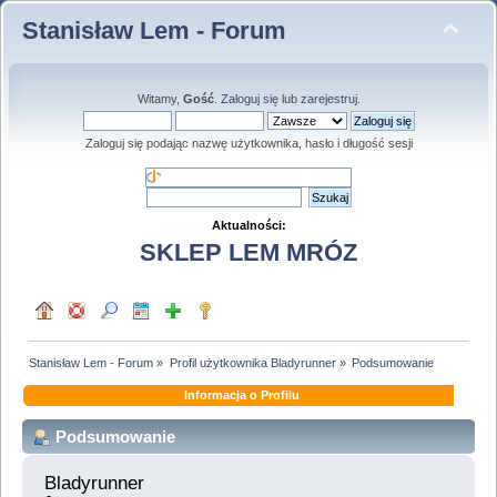
Stanisław Lem - Forum
Witamy,
Gość
.
Zaloguj się
lub
zarejestruj
.
Zaloguj się podając nazwę użytkownika, hasło i długość sesji
Aktualności:
SKLEP LEM MRÓZ
Stanisław Lem - Forum
»
Profil użytkownika Bladyrunner
»
Podsumowanie
Informacja o Profilu
Podsumowanie
Bladyrunner 