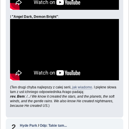
I
"Angel Dark, Demon Bright"
:
(Ten drugi chyba najlepszy z całej serii,
jak wiadomo
. I piękne słowa
tam z ust ichniego odpowiednika Arago padają:
rev. Bem
: /.../ We know it created the stars, and the planets, the soft
winds, and the gentle rains. We also know He created nightmares,
because He created US.
)
2
Hyde Park
/
Odp: Takie tam...