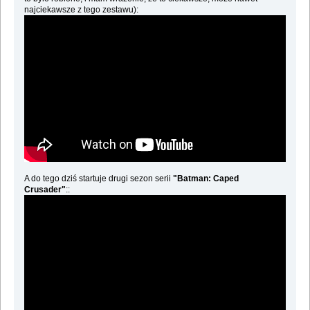
najciekawsze z tego zestawu):
A do tego dziś startuje drugi sezon serii
"Batman: Caped
Crusader"
::