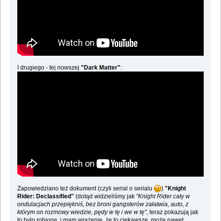
I drugiego - tej nowszej
"Dark Matter"
:
Zapowiedziano też dokument (czyli serial o serialu
)
"Knight
Rider: Declassified"
(dotąd widzieliśmy jak
"Knight Rider cały w
ondulacjach przepiękniś, bez broni gangsterów załatwia, auto, z
którym on rozmowy wiedzie, pędy w tę i we w tę"
, teraz pokazują jak
to bylo robione, i mam wrażenie, że to ciekawsze, może nawet