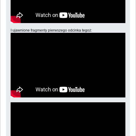
I ujawnione fragmenty pierwszego odcinka tegoż: