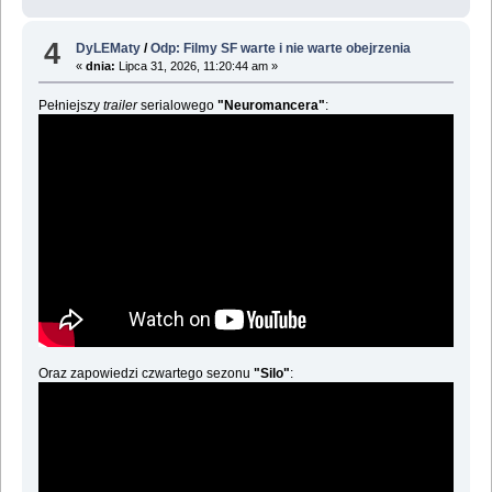
4
DyLEMaty
/
Odp: Filmy SF warte i nie warte obejrzenia
«
dnia:
Lipca 31, 2026, 11:20:44 am »
Pełniejszy
trailer
serialowego
"Neuromancera"
:
Oraz zapowiedzi czwartego sezonu
"Silo"
: