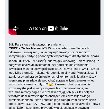
Edit: Parę słów o niedawnych premierach.
"SNW"
-
"Valles Marineris"
? W istocie jeden z (naj)lepszych
odcinków i swojej serii, i obecnej ery "Treka", choć zasadniczo
kontynuujący tradycję podobnych temporalnych drastyczności spoza
*
kanonu (tj. z "AND" i "ORV"
). Zderzający widownię - jak ze ścianą - z
potężnym etycznym dylematem (czy godzi się dla zaistnienia
cywilizacji własnej poświęcić dwie cudze, nawet jeśli 1. wystarczy do
tego tylko bierność - luksus, którego nie mieli Hunt i Mercer, 2. sami
zainteresowani prą do śmiercionośnej konfrontacji, 3. jakiś wyższy
kosmiczny plan zdaje się popychać sprawy w tym kierunku - więc
znowu mistycyzm i jezuityzm?
). Zarazem, choć przyzwoicie
rozpisany (ba jest to wszystko jakoś tak przeprowadzone, że i
wizualne retcony nagle nie przeszkadzają), robiący z tak potężną
tematyką dość niewiele (poza obciążeniem chrześcijańskiego
sumienia kapitana Pike'a i sumień jego załogi), zamiast sążnistych
debat jak w "TOS" czy "TNG", albo podkreślania drastyczności decyzji
jak w "DS9" - kosmiczna przygodówka skręcająca w pewnym