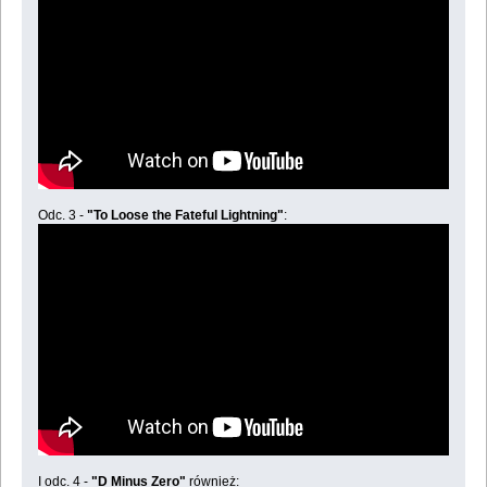
Odc. 3 -
"To Loose the Fateful Lightning"
:
I odc. 4 -
"D Minus Zero"
również: