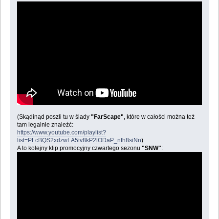
(Skądinąd poszli tu w ślady
"FarScape"
, które w całości można też
tam legalnie znaleźć:
https://www.youtube.com/playlist?
list=PLcBQS2xdzwLA5tv8kP2lODaP_nfh8siNn
)
A to kolejny klip promocyjny czwartego sezonu
"SNW"
: