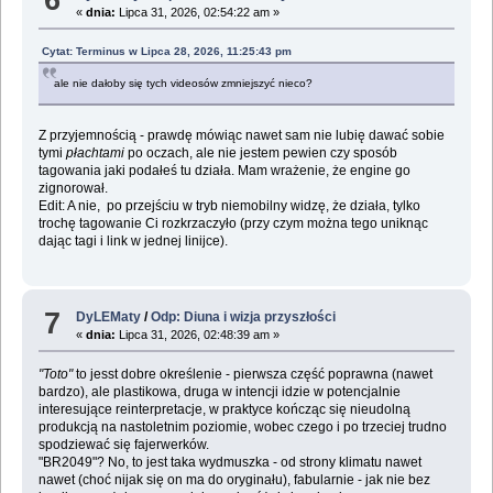
«
dnia:
Lipca 31, 2026, 02:54:22 am »
Cytat: Terminus w Lipca 28, 2026, 11:25:43 pm
ale nie dałoby się tych videosów zmniejszyć nieco?
Z przyjemnością - prawdę mówiąc nawet sam nie lubię dawać sobie
tymi
płachtami
po oczach, ale nie jestem pewien czy sposób
tagowania jaki podałeś tu działa. Mam wrażenie, że engine go
zignorował.
Edit: A nie, po przejściu w tryb niemobilny widzę, że działa, tylko
trochę tagowanie Ci rozkrzaczyło (przy czym można tego uniknąc
dając tagi i link w jednej linijce).
7
DyLEMaty
/
Odp: Diuna i wizja przyszłości
«
dnia:
Lipca 31, 2026, 02:48:39 am »
"Toto"
to jesst dobre określenie - pierwsza część poprawna (nawet
bardzo), ale plastikowa, druga w intencji idzie w potencjalnie
interesujące reinterpretacje, w praktyce kończąc się nieudolną
produkcją na nastoletnim poziomie, wobec czego i po trzeciej trudno
spodziewać się fajerwerków.
"BR2049"? No, to jest taka wydmuszka - od strony klimatu nawet
nawet (choć nijak się on ma do oryginału), fabularnie - jak nie bez