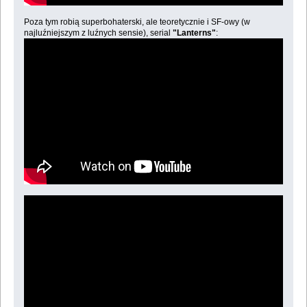
Poza tym robią superbohaterski, ale teoretycznie i SF-owy (w
najluźniejszym z luźnych sensie), serial
"Lanterns"
: