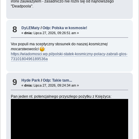
ironii zauważylem - zasadniczo nie różni się od najnowszego
"Deadpoola".
8
DyLEMaty
/
Odp: Polska w kosmosie!
«
dnia:
Lipca 27, 2026, 09:26:51 am »
Vox populi ma sceptyczny stosunek do naszej
kosmicznej
mocarstwowości
:
https://wiadomosci.wp.pl/polski-statek-kosmiczny-polacy-zabrali-glos-
7310180496189536a
9
Hyde Park
/
Odp: Takie tam...
«
dnia:
Lipca 27, 2026, 09:24:34 am »
Pan jeden nt. potencjalnego przyszłego pożytku z Księżyca: