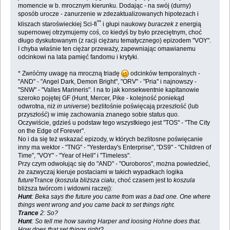
momencie w b. mrocznym kierunku. Dodając - na swój (durny)
sposób urocze - zanurzenie w zdezaktualizowanych hipotezach i
**
kliszach staroświeckiej Sci-fi
i głupi naukowy
buraczek
z energią
supernowej otrzymujemy coś, co kiedyś by było przeciętnym, choć
długo dyskutowanym (z racji ciężaru tematycznego) epizodem "VOY".
I chyba właśnie ten ciężar przeważy, zapewniając omawianemu
odcinkowi na lata pamięć fandomu i krytyki.
* Zwróćmy uwagę na mroczną triadę
odcinków temporalnych -
"AND" - "Angel Dark, Demon Bright", "ORV" - "Pria" i najnowszy -
"SNW" - "Valles Marineris". I na to jak konsekwentnie kapitanowie
szeroko pojętej GF (Hunt, Mercer, Pike - kolejność poniekąd
odwrotna, niż
in universe
) bezlitośnie poświęcają przeszłość (lub
przyszłość) w imię zachowania znanego sobie status quo.
Oczywiście, gdzieś u podstaw tego wszystkiego jest "TOS" - "The City
on the Edge of Forever".
No i da się też wskazać epizody, w których bezlitosne poświęcanie
inny ma wektor - "TNG" - "Yesterday's Enterprise", "DS9" - "Children of
Time", "VOY" - "Year of Hell" i "Timeless".
Przy czym odwołując się do "AND" - "Ouroboros", można powiedzieć,
że zazwyczaj kieruje postaciami w takich wypadkach logika
future
Trance (
koszula bliższa ciału
, choć czasem jest to
koszula
bliższa twórcom i widowni raczej):
Hunt
: Beka says the future you came from was a bad one. One where
things went wrong and you came back to set things right.
Trance
2: So?
Hunt
: So tell me how saving Harper and loosing Hohne does that.
How does that set things right?