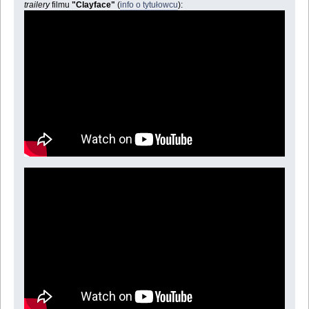
trailery
filmu
"Clayface"
(
info o tytułowcu
):