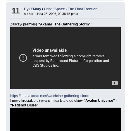
11
DyLEMaty
/
Odp: "Space - The Final Frontier"
«
dnia:
Lipca 25, 2026, 09:38:15 pm »
Zaliczył premierę
"Axanar: The Gathering Storm"
:
https://beta.axanar.com/watch/the-gathering-storm
I nowy króciak o używanym już tytule od ekipy
"Avalon Universe"
-
"Redshirt Blues"
: