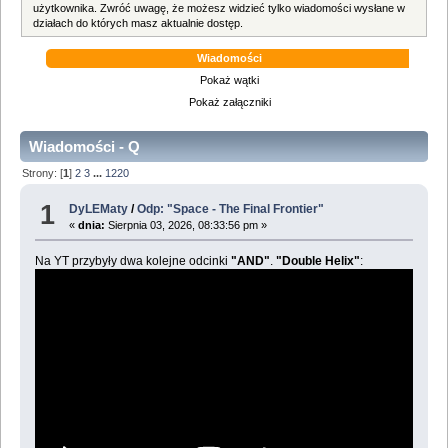
użytkownika. Zwróć uwagę, że możesz widzieć tylko wiadomości wysłane w
działach do których masz aktualnie dostęp.
Wiadomości
Pokaż wątki
Pokaż załączniki
Wiadomości - Q
Strony: [
1
]
2
3
...
1220
1
DyLEMaty
/
Odp: "Space - The Final Frontier"
«
dnia:
Sierpnia 03, 2026, 08:33:56 pm »
Na YT przybyły dwa kolejne odcinki
"AND"
.
"Double Helix"
: