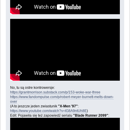
No, tu są ostre kontrowersje:
https://grantmorrison.substack.com/p/153-woke-war-three
https://www.fandompulse.com/p/robert-meyer-burnett-melts-down-
over
(A to jeszcze jeden zwiastunik
"X-Men '97"
:
https://www.youtube.com/watch?v=IG8A9ntUh8E
)
Edit: Pojawiła się też zapowiedź serialu
"Blade Runner 2099"
: