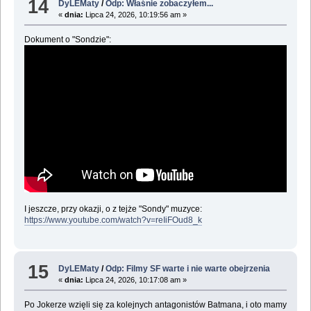
14
DyLEMaty
/
Odp: Właśnie zobaczyłem...
«
dnia:
Lipca 24, 2026, 10:19:56 am »
Dokument o "Sondzie":
I jeszcze, przy okazji, o z tejże "Sondy" muzyce:
https://www.youtube.com/watch?v=reIiFOud8_k
15
DyLEMaty
/
Odp: Filmy SF warte i nie warte obejrzenia
«
dnia:
Lipca 24, 2026, 10:17:08 am »
Po Jokerze wzięli się za kolejnych antagonistów Batmana, i oto mamy