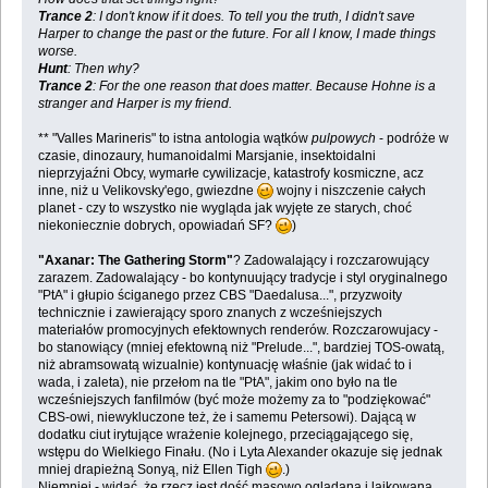
Trance 2
: I don't know if it does. To tell you the truth, I didn't save
Harper to change the past or the future. For all I know, I made things
worse.
Hunt
: Then why?
Trance 2
: For the one reason that does matter. Because Hohne is a
stranger and Harper is my friend.
** "Valles Marineris" to istna antologia wątków
pulpowych
- podróże w
czasie, dinozaury, humanoidalmi Marsjanie, insektoidalni
nieprzyjaźni Obcy, wymarłe cywilizacje, katastrofy kosmiczne, acz
inne, niż u Velikovsky'ego, gwiezdne
wojny i niszczenie całych
planet - czy to wszystko nie wygląda jak wyjęte ze starych, choć
niekoniecznie dobrych, opowiadań SF?
)
"Axanar: The Gathering Storm"
? Zadowalający i rozczarowujący
zarazem. Zadowalający - bo kontynuujący tradycje i styl oryginalnego
"PtA" i głupio ściganego przez CBS "Daedalusa...", przyzwoity
technicznie i zawierający sporo znanych z wcześniejszych
materiałów promocyjnych efektownych renderów. Rozczarowujacy -
bo stanowiący (mniej efektowną niż "Prelude...", bardziej TOS-owatą,
niż abramsowatą wizualnie) kontynuację właśnie (jak widać to i
wada, i zaleta), nie przełom na tle "PtA", jakim ono było na tle
wcześniejszych fanfilmów (być może możemy za to "podziękować"
CBS-owi, niewykluczone też, że i samemu Petersowi). Dającą w
dodatku ciut irytujące wrażenie kolejnego, przeciągającego się,
wstępu do Wielkiego Finału. (No i Lyta Alexander okazuje się jednak
mniej drapieżną Sonyą, niż Ellen Tigh
.)
Niemniej - widać, że rzecz jest dość masowo oglądana i lajkowana