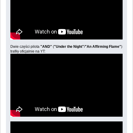
Dwie części pilota
"AND"
(
"Under the Night"
/
"An Affirming Flame"
)
trafiły oficjalnie na YT: