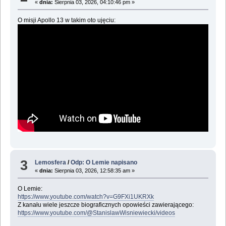
«
dnia:
Sierpnia 03, 2026, 04:10:46 pm »
O misji Apollo 13 w takim oto ujęciu:
3
Lemosfera
/
Odp: O Lemie napisano
«
dnia:
Sierpnia 03, 2026, 12:58:35 am »
O Lemie:
https://www.youtube.com/watch?v=G9FXi1UKRXk
Z kanału wiele jeszcze biograficznych opowieści zawierającego:
https://www.youtube.com/@StanislawWisniewiecki/videos