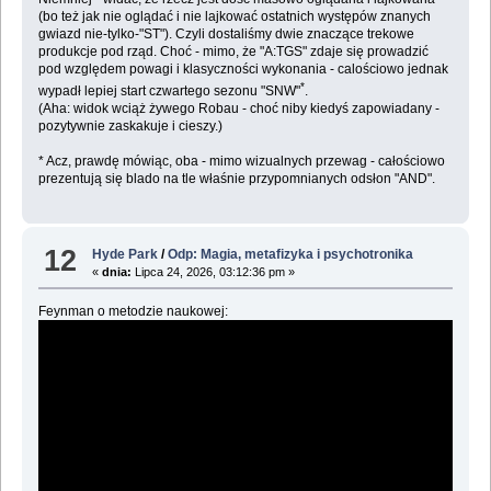
(bo też jak nie oglądać i nie lajkować ostatnich występów znanych
gwiazd nie-tylko-"ST"). Czyli dostaliśmy dwie znaczące trekowe
produkcje pod rząd. Choć - mimo, że "A:TGS" zdaje się prowadzić
pod względem powagi i klasyczności wykonania - calościowo jednak
*
wypadł lepiej start czwartego sezonu "SNW"
.
(Aha: widok wciąż żywego Robau - choć niby kiedyś zapowiadany -
pozytywnie zaskakuje i cieszy.)
* Acz, prawdę mówiąc, oba - mimo wizualnych przewag - całościowo
prezentują się blado na tle właśnie przypomnianych odsłon "AND".
12
Hyde Park
/
Odp: Magia, metafizyka i psychotronika
«
dnia:
Lipca 24, 2026, 03:12:36 pm »
Feynman o metodzie naukowej: