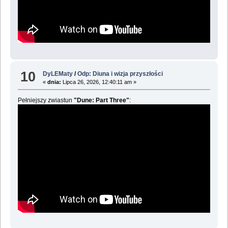
10
DyLEMaty
/
Odp: Diuna i wizja przyszłości
«
dnia:
Lipca 26, 2026, 12:40:11 am »
Pełniejszy zwiastun
"Dune: Part Three"
: