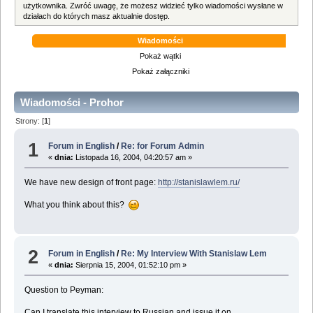
użytkownika. Zwróć uwagę, że możesz widzieć tylko wiadomości wysłane w
działach do których masz aktualnie dostęp.
Wiadomości
Pokaż wątki
Pokaż załączniki
Wiadomości - Prohor
Strony: [
1
]
1
Forum in English
/
Re: for Forum Admin
«
dnia:
Listopada 16, 2004, 04:20:57 am »
We have new design of front page:
http://stanislawlem.ru/
What you think about this?
2
Forum in English
/
Re: My Interview With Stanislaw Lem
«
dnia:
Sierpnia 15, 2004, 01:52:10 pm »
Question to Peyman:
Can I translate this interview to Russian and issue it on