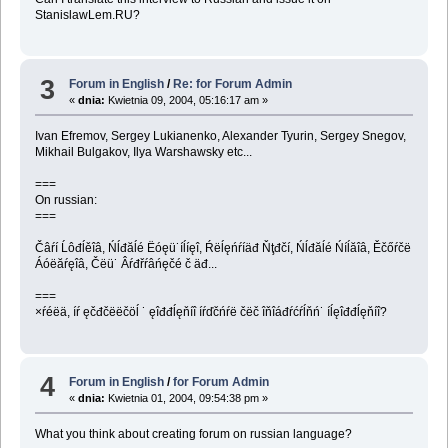
StanislawLem.RU?
3
Forum in English
/
Re: for Forum Admin
«
dnia:
Kwietnia 09, 2004, 05:16:17 am »
Ivan Efremov, Sergey Lukianenko, Alexander Tyurin, Sergey Snegov,
Mikhail Bulgakov, Ilya Warshawsky etc...
===
On russian:
===
Čâŕí Ĺôđĺěîâ, Ńĺđăĺé Ëóęü˙íĺíęî, Ŕëĺęńŕíäđ Ňţđčí, Ńĺđăĺé Ńíĺăîâ, Ěčőŕčë
Áóëăŕęîâ, Čëü˙ Âŕđřŕâńęčé č äđ...
===
×ŕéëä, íŕ ęčđčëëčöĺ ˙ ęîđđĺęňíî íŕďčńŕë čëč îňîáđŕćŕĺňń˙ íĺęîđđĺęňíî?
4
Forum in English
/
for Forum Admin
«
dnia:
Kwietnia 01, 2004, 09:54:38 pm »
What you think about creating forum on russian language?