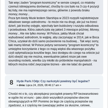
Tak więc żaden "program kosmiczny" w sensie czegoś, co miałoby
czemuś istniejącemu dorównać, choćby to cos było na 3 czy 4 pozycji
tej listy, nie ma najmniejszego sensu, głównie z powodu braku
money, money
...
Poza tym kiedy Musk testem Starshipa w 2023 rozpylił najistotniejsze
składowe swego astrodromu - to może nie na drugi, ale już na trzeci
dzień, jak trochę ostygło, wjechały tam buldożery i ruszyła odbudowa
i przebudowa. Która zakończyła się jakieś 3 miesiące później.
Money,
money
... Ale nie tylko
money
. W Polsce, jakby Musk chciał
wybudować astrodrom, to wątpię, aby zaczynając w 2014, jak w Boca
Chica, uzyskał do dziś samo pozwolenie na budowę... Tak więc sorry,
taki mamy klimat. W Polsce jedyny sensowny "program kosmiczny" to
umiejętne korzystanie z tego co mają więksi dla własnego pożytku
czyli optymalizacja kosztów tego, bez dostępu do czego na orbicie już
dziś obejść się nie można, ewentualnie jakieś nisze jak owe
sounding rockets, wiertła czy młotki do próbników marsjańskich - na
których można robić zwyczajnie biznes - ale nie latać do gwiazd.
8
Hyde Park
/
Odp: Czy narkotyki powinny być legalne?
«
dnia:
Lipca 24, 2026, 08:46:17 am »
Chodzi mi o to, czy akceptujesz porządek prawny RP bezwarunkowo
w ogóle
hic et nunc
- jako zbiór wszystkich przepisów obecnie
obowiązujących w RP. Pomimo że tego że częścią przepisów się
zgadzasz, a z częścią nie (uważając jedne za słuszne, celowe,