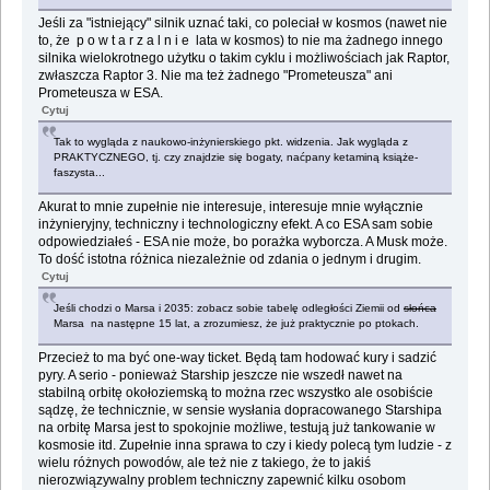
Jeśli za "istniejący" silnik uznać taki, co poleciał w kosmos (nawet nie
to, że p o w t a r z a l n i e lata w kosmos) to nie ma żadnego innego
silnika wielokrotnego użytku o takim cyklu i możliwościach jak Raptor,
zwłaszcza Raptor 3. Nie ma też żadnego "Prometeusza" ani
Prometeusza w ESA.
Cytuj
Tak to wygląda z naukowo-inżynierskiego pkt. widzenia. Jak wygląda z
PRAKTYCZNEGO, tj. czy znajdzie się bogaty, naćpany ketaminą książe-
faszysta...
Akurat to mnie zupełnie nie interesuje, interesuje mnie wyłącznie
inżynieryjny, techniczny i technologiczny efekt. A co ESA sam sobie
odpowiedziałeś - ESA nie może, bo porażka wyborcza. A Musk może.
To dość istotna różnica niezależnie od zdania o jednym i drugim.
Cytuj
Jeśli chodzi o Marsa i 2035: zobacz sobie tabelę odległości Ziemii od
słońca
Marsa na następne 15 lat, a zrozumiesz, że już praktycznie po ptokach.
Przecież to ma być one-way ticket. Będą tam hodować kury i sadzić
pyry. A serio - ponieważ Starship jeszcze nie wszedł nawet na
stabilną orbitę okołoziemską to można rzec wszystko ale osobiście
sądzę, że technicznie, w sensie wysłania dopracowanego Starshipa
na orbitę Marsa jest to spokojnie możliwe, testują już tankowanie w
kosmosie itd. Zupełnie inna sprawa to czy i kiedy polecą tym ludzie - z
wielu różnych powodów, ale też nie z takiego, że to jakiś
nierozwiązywalny problem techniczny zapewnić kilku osobom