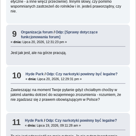
etyczne - a inne wręcz przeciwnie). Innymi słowy, czy pomimo
wspomnianych zastrzeżeń do rolników i in. jesteś praworządny, czy
nie.
9
Organizacja forum
/
Odp: [Sprawy dotyczące
funkcjonowania forum]
«
dnia:
Lipca 20, 2026, 12:31:23 pm »
Jest jak jest, ale na górze pracują.
10
Hyde Park
/
Odp: Czy narkotyki powinny być legalne?
«
dnia:
Lipca 20, 2026, 12:29:31 pm »
Zawieszając na moment Twoje pytanie gdyż chciałbym choćby w
jakimś ułamku dotrzeć do wzajemnego zrozumienia - rozumiem, że
nie zgadzasz się z prawem obowiązującym w Polsce?
11
Hyde Park
/
Odp: Czy narkotyki powinny być legalne?
«
dnia:
Lipca 19, 2026, 09:11:28 am »