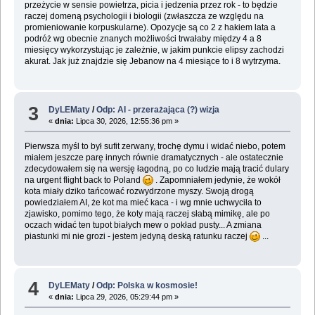
przeżycie w sensie powietrza, picia i jedzenia przez rok - to będzie
raczej domeną psychologii i biologii (zwłaszcza ze względu na
promieniowanie korpuskularne). Opozycje są co 2 z hakiem lata a
podróż wg obecnie znanych możliwości trwałaby między 4 a 8
miesięcy wykorzystując je zależnie, w jakim punkcie elipsy zachodzi
akurat. Jak już znajdzie się Jebanow na 4 miesiące to i 8 wytrzyma.
3
DyLEMaty
/
Odp: AI - przerażająca (?) wizja
«
dnia:
Lipca 30, 2026, 12:55:36 pm »
Pierwsza myśl to był sufit zerwany, trochę dymu i widać niebo, potem
miałem jeszcze parę innych równie dramatycznych - ale ostatecznie
zdecydowałem się na wersję łagodną, po co ludzie mają tracić dulary
na urgent flight back to Poland
. Zapomniałem jedynie, że wokół
kota miały dziko tańcować rozwydrzone myszy. Swoją drogą
powiedziałem AI, że kot ma mieć kaca - i wg mnie uchwyciła to
zjawisko, pomimo tego, że koty mają raczej słabą mimikę, ale po
oczach widać ten tupot białych mew o pokład pusty... A zmiana
piastunki mi nie grozi - jestem jedyną deską ratunku raczej
...
4
DyLEMaty
/
Odp: Polska w kosmosie!
«
dnia:
Lipca 29, 2026, 05:29:44 pm »