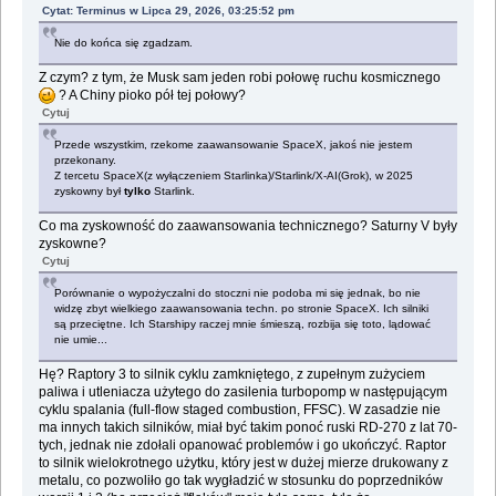
Cytat: Terminus w Lipca 29, 2026, 03:25:52 pm
Nie do końca się zgadzam.
Z czym? z tym, że Musk sam jeden robi połowę ruchu kosmicznego
? A Chiny pioko pół tej połowy?
Cytuj
Przede wszystkim, rzekome zaawansowanie SpaceX, jakoś nie jestem
przekonany.
Z tercetu SpaceX(z wyłączeniem Starlinka)/Starlink/X-AI(Grok), w 2025
zyskowny był
tylko
Starlink.
Co ma zyskowność do zaawansowania technicznego? Saturny V były
zyskowne?
Cytuj
Porównanie o wypożyczalni do stoczni nie podoba mi się jednak, bo nie
widzę zbyt wielkiego zaawansowania techn. po stronie SpaceX. Ich silniki
są przeciętne. Ich Starshipy raczej mnie śmieszą, rozbija się toto, lądować
nie umie...
Hę? Raptory 3 to silnik cyklu zamkniętego, z zupełnym zużyciem
paliwa i utleniacza użytego do zasilenia turbopomp w następującym
cyklu spalania (full-flow staged combustion, FFSC). W zasadzie nie
ma innych takich silników, miał być takim ponoć ruski RD-270 z lat 70-
tych, jednak nie zdołali opanować problemów i go ukończyć. Raptor
to silnik wielokrotnego użytku, który jest w dużej mierze drukowany z
metalu, co pozwoliło go tak wygładzić w stosunku do poprzedników