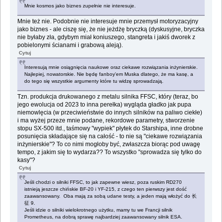
Mnie kosmos jako biznes zupełnie nie interesuje.
Mnie też nie. Podobnie nie interesuje mnie przemysł motoryzacyjny
jako biznes - ale ciszę się, że nie jeżdżę bryczką (dyskusyjne, bryczka
nie byłaby zła, gdybym miał koniuszego, stangreta i jakiś dworek z
pobielonymi ścianami i grabową aleją).
Cytuj
Interesują mnie osiągnięcia naukowe oraz ciekawe rozwiązania inżynierskie.
Najlepiej, nowatorskie. Nie będę fanboy'em Muska dlatego, że ma kasę, a
do tego się wszystkie argumenty które tu widzę sprowadzają.
Tzn. produkcja drukowanego z metalu silnika FFSC, który (teraz, bo
jego ewolucja od 2023 to inna perełka) wygląda gładko jak pupa
niemowlęcia (w przeciwieństwie do innych silników na paliwo ciekłe)
i ma wyżej przeze mnie podane, rekordowe parametry, stworzenie
stopu SX-500 itd., taśmowy "wypiek" płytek do Starshipa, inne drobne
posunięcia składające się na całość - to nie są "ciekawe rozwiązania
inżynierskie"? To co nimi mogłoby być, zwłaszcza biorąc pod uwagę
tempo, z jakim się to wydarza?? To wszystko "sprowadza się tylko do
kasy"?
Cytuj
Jeśli chodzi o silniki FFSC, to jak zapewne wiesz, poza ruskim RD270
istnieją jeszcze chińskie BF-20 i YF-215, z czego ten pierwszy jest dość
zaawansowany. Oba mają za sobą udane testy, a jeden mają włożyć do 长
征 9.
Jeśli idzie o silniki wielokrotnego użytku, mamy tu we Francji silnik
Prometheus, na dobrą sprawę najbardziej zaawansowany silnik ESA.