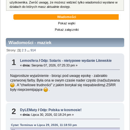
użytkownika. Zwróć uwagę, że możesz widzieć tylko wiadomości wysłane w
działach do których masz aktualnie dostęp.
Wiadomości
Pokaż wątki
Pokaż załączniki
Wiadomości - maziek
Strony: [
1
]
2
3
...
914
1
Lemosfera
/
Odp: Solaris - nietypowe wydanie Litewskie
«
dnia:
Sierpnia 07, 2026, 07:25:33 pm »
Najprostsze wyjaśnienie - biorąc pod uwagę epokę - zabrakło
czerwonej farby. Była ona w owym czasie nader często (nad)używana
. A "chwilowe trudności" z jakim borykał się niepabiedimyj ZSRR
były nieprzemijające
.
2
DyLEMaty
/
Odp: Polska w kosmosie!
«
dnia:
Lipca 30, 2026, 02:18:24 pm »
Cytat: Terminus w Lipca 29, 2026, 11:18:53 pm