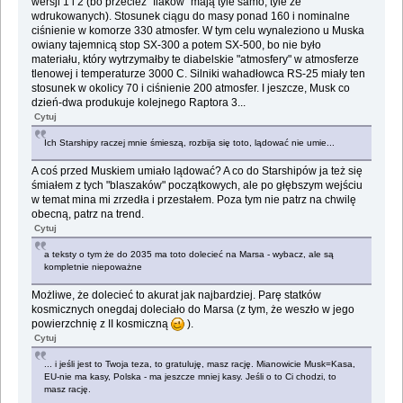
wersji 1 i 2 (bo przecież "flaków" mają tyle samo, tyle że
wdrukowanych). Stosunek ciągu do masy ponad 160 i nominalne
ciśnienie w komorze 330 atmosfer. W tym celu wynaleziono u Muska
owiany tajemnicą stop SX-300 a potem SX-500, bo nie było
materiału, który wytrzymałby te diabelskie "atmosfery" w atmosferze
tlenowej i temperaturze 3000 C. Silniki wahadłowca RS-25 miały ten
stosunek w okolicy 70 i ciśnienie 200 atmosfer. I jeszcze, Musk co
dzień-dwa produkuje kolejnego Raptora 3...
Cytuj
Ich Starshipy raczej mnie śmieszą, rozbija się toto, lądować nie umie...
A coś przed Muskiem umiało lądować? A co do Starshipów ja też się
śmiałem z tych "blaszaków" początkowych, ale po głębszym wejściu
w temat mina mi zrzedła i przestałem. Poza tym nie patrz na chwilę
obecną, patrz na trend.
Cytuj
a teksty o tym że do 2035 ma toto dolecieć na Marsa - wybacz, ale są
kompletnie niepoważne
Możliwe, że dolecieć to akurat jak najbardziej. Parę statków
kosmicznych onegdaj doleciało do Marsa (z tym, że weszło w jego
powierzchnię z II kosmiczną
).
Cytuj
... i jeśli jest to Twoja teza, to gratuluję, masz rację. Mianowicie Musk=Kasa,
EU-nie ma kasy, Polska - ma jeszcze mniej kasy. Jeśli o to Ci chodzi, to
masz rację.