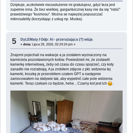
Dziękuje, aczkolwiek niezasłużenie mi gratulujesz, gdyż teza jest
zupełnie inna. Że bez wielkiej, gargantuicznej kasy nie da się "robić"
prawdziwego "kosmosu". Można se najwyżej popuszczać
mikrosatelity (korzystając z usług np. Muska).
5
DyLEMaty
/
Odp: AI - przerażająca (?) wizja
«
dnia:
Lipca 29, 2026, 02:24:24 pm »
Znajomi pojechali na wakacje a ja zostałem wyznaczony na
karmiciela pozostawionych kotów. Powiedzieli mi, że zostawili
kamerkę internetową, żeby od czasu do czasu spojrzeć, czy koty
zanadto nie rozrabiają. A ja zrobiłem zdjęcie z pkt. widzenia tej
kamerki, troszkę je przerobiłem czatem GPT a następnie
zamocowałem na statywie tak, aby wypełnić całe pole widzenia
kamerki. Teraz czekam co będzie, hehe... Czarny kot jest ich
.