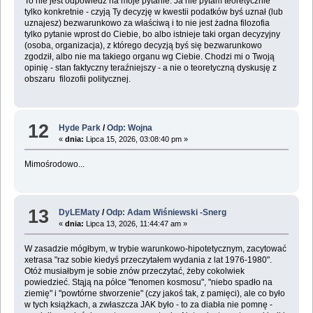
To nie jest odpowiedź na moje pytanie. Ja nie pytam teoretycznie
tylko konkretnie - czyją Ty decyzję w kwestii podatków byś uznał (lub
uznajesz) bezwarunkowo za właściwą i to nie jest żadna filozofia
tylko pytanie wprost do Ciebie, bo albo istnieje taki organ decyzyjny
(osoba, organizacja), z którego decyzją byś się bezwarunkowo
zgodził, albo nie ma takiego organu wg Ciebie. Chodzi mi o Twoją
opinię - stan faktyczny teraźniejszy - a nie o teoretyczną dyskusję z
obszaru filozofii politycznej.
12
Hyde Park
/
Odp: Wojna
«
dnia:
Lipca 15, 2026, 03:08:40 pm »
Mimośrodowo...
13
DyLEMaty
/
Odp: Adam Wiśniewski -Snerg
«
dnia:
Lipca 13, 2026, 11:44:47 am »
W zasadzie mógłbym, w trybie warunkowo-hipotetycznym, zacytować
xetrasa "raz sobie kiedyś przeczytałem wydania z lat 1976-1980".
Otóż musiałbym je sobie znów przeczytać, żeby cokolwiek
powiedzieć. Stąją na półce "fenomen kosmosu", "niebo spadło na
ziemię" i "powtórne stworzenie" (czy jakoś tak, z pamięci), ale co było
w tych książkach, a zwłaszcza JAK było - to za diabła nie pomnę -