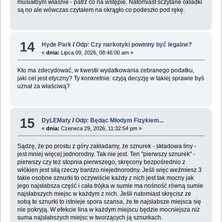
musiałbym właśnie - patrz co na wstępie. Natomiast sczytane okładki
są no ale wówczas czytałem na okrągło co podeszło pod rękę.
14
Hyde Park
/
Odp: Czy narkotyki powinny być legalne?
«
dnia:
Lipca 09, 2026, 08:46:00 am »
Kto ma zdecydować, w kwestii wydatkowania zebranego podatku,
jaki cel jest etyczny? Ty konkretnie: czyją decyzję w takiej sprawie byś
uznał za właściwą?
15
DyLEMaty
/
Odp: Będąc Młodym Fizykiem...
«
dnia:
Czerwca 29, 2026, 11:32:54 pm »
Sądzę, że po prostu z góry zakładamy, że sznurek - składowa liny -
jest mniej więcej jednorodny. Tak nie jest. Ten "pierwszy sznurek" -
pierwszy czy też stopnia pierwszego, skręcony bezpośrednio z
włókien jest siłą rzeczy bardzo niejednorodny. Jeśli więc weźmiesz 3
takie osobne sznurki to oczywiście każdy z nich jest tak mocny jak
jego najsłabsza część i cała trójka w sumie ma nośność równą sumie
najsłabszych miejsc w każdym z nich. Jeśli natomiast skręcisz ze
sobą te sznurki to istnieje spora szansa, że te najsłabsze miejsca się
nie pokryją. W efekcie lina w każdym miejscu będzie mocniejsza niż
suma najsłabszych miejsc w tworzących ją sznurkach.