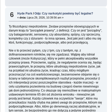
6
Hyde Park
/
Odp: Czy narkotyki powinny być legalne?
«
dnia:
Lipca 29, 2026, 10:39:56 am »
Ty filozofujesz niepotrzebnie. Zestaw przepisów obowiązujących w
danym kraju to "porządek prawny", z definicji. Czy on jest "porządny",
czy bałaganiarski, sensowny, czy absurdalny, spójny, czy sprzeczny,
kompletny czy z dziurami - to inna sprawa. Jest jaki jest i albo mu się
ktoś, funkcjonując, podporządkowuje, albo jest przestępcą.
Nie o to przecież pytam, czy z tym, czy z tamtym, np. z
dofinansowaniem rolników, się nie zgadzasz. Wątpię aby istniał
człowiek (może Kobyszczę), który w pełni akceptowałby wszystkie
przepisy prawa. Przeciwnie, sądzę, że negatywnie ocenia się, będąc
praworządnym, te przepisy, które utrudniają niepotrzebnie życie, jak
na przykład mi utrudnia życie, kradnąc czas, który mógłbym
przeznaczyć na coś wartościowszego, bezsensowne obijanie się o
ściany w labiryncie skomplikowanych nazbyt przepisów, procedur (i
ich interpretacji przez poszczególne starostwa - każde inaczej) - w
celu uzyskania pozwolenia na budowę czegoś równie niewinnego
jak dom jednorodzinny. Co okazuje się niemożliwe w maksymalnym
ustawowym terminie 65 dni od złożenia wniosku - nieważne jak
prosty jest temat. Każdy człowiek ma oczywiście "swoje", które mu
przeszkadza i każdy chyba ma jakieś uwagi do przepisów, którym się
podporządkowuje. Albo, które go denerwują raczej abstrakcyjnie, w
tym sensie, że bezpośrednio go nie dotyczą a jedynie pośrednio