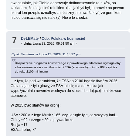
ewentualnie, jak Ciebie denerwuje dofinansowanie rolników, bo
zakładam, że nie jesteś rolnikiem (ba, jakbyś był, to prawie na pewno
akurat ten przepis uznałbyś za słuszny, ale uważałbyś, że górnikom
nic od państwa się nie należy). Nie o to chodzi.
7
DyLEMaty
/
Odp: Polska w kosmosie!
«
dnia:
Lipca 29, 2026, 09:51:50 am »
Cytat: Terminus w Lipca 28, 2026, 11:45:17 pm
Rozpoczęcie programu kosmicznego z prawdziwego zdarzenia wymagałoby
albo zrównanie się z możliwościami ESA (szacowałbym to na 80l, czyli tak
do roku 2100 minimum)
... z tym, że pod warunkiem, że ESA do 2100 będzie tkwić w 2026...
Oraz mając z tyłu głowy, że ESA tak się ma do Muska jak
wypożyczalnia rowerów wodnych do stoczni budującej lotniskowce
atomowe.
W 2025 było startów na orbitę:
USA ~200 a z tego Musk ~165, czyli drugie tyle, co wszyscy inni...
Chiny ~92 z czego ~20 to prywaciarze
Rosja ~17
ESA... hehe, ~7