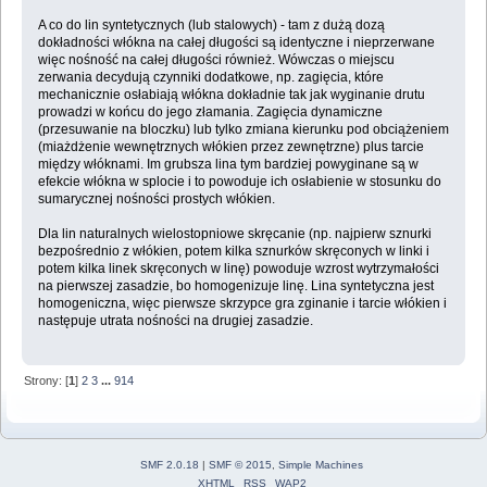
A co do lin syntetycznych (lub stalowych) - tam z dużą dozą
dokładności włókna na całej długości są identyczne i nieprzerwane
więc nośność na całej długości również. Wówczas o miejscu
zerwania decydują czynniki dodatkowe, np. zagięcia, które
mechanicznie osłabiają włókna dokładnie tak jak wyginanie drutu
prowadzi w końcu do jego złamania. Zagięcia dynamiczne
(przesuwanie na bloczku) lub tylko zmiana kierunku pod obciążeniem
(miażdżenie wewnętrznych włókien przez zewnętrzne) plus tarcie
między włóknami. Im grubsza lina tym bardziej powyginane są w
efekcie włókna w splocie i to powoduje ich osłabienie w stosunku do
sumarycznej nośności prostych włókien.
Dla lin naturalnych wielostopniowe skręcanie (np. najpierw sznurki
bezpośrednio z włókien, potem kilka sznurków skręconych w linki i
potem kilka linek skręconych w linę) powoduje wzrost wytrzymałości
na pierwszej zasadzie, bo homogenizuje linę. Lina syntetyczna jest
homogeniczna, więc pierwsze skrzypce gra zginanie i tarcie włókien i
następuje utrata nośności na drugiej zasadzie.
Strony: [
1
]
2
3
...
914
SMF 2.0.18
|
SMF © 2015
,
Simple Machines
XHTML
RSS
WAP2