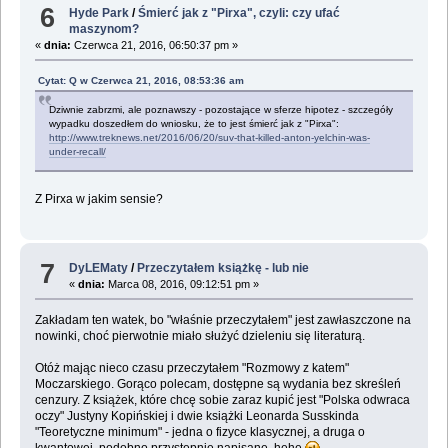
6
Hyde Park
/
Śmierć jak z "Pirxa", czyli: czy ufać
maszynom?
«
dnia:
Czerwca 21, 2016, 06:50:37 pm »
Cytat: Q w Czerwca 21, 2016, 08:53:36 am
Dziwnie zabrzmi, ale poznawszy - pozostające w sferze hipotez - szczegóły
wypadku doszedłem do wniosku, że to jest śmierć jak z "Pirxa":
http://www.treknews.net/2016/06/20/suv-that-killed-anton-yelchin-was-
under-recall/
Z Pirxa w jakim sensie?
7
DyLEMaty
/
Przeczytałem książkę - lub nie
«
dnia:
Marca 08, 2016, 09:12:51 pm »
Zakładam ten watek, bo "właśnie przeczytałem" jest zawłaszczone na
nowinki, choć pierwotnie miało służyć dzieleniu się literaturą.
Otóż mając nieco czasu przeczytałem "Rozmowy z katem"
Moczarskiego. Gorąco polecam, dostępne są wydania bez skreśleń
cenzury. Z książek, które chcę sobie zaraz kupić jest "Polska odwraca
oczy" Justyny Kopińskiej i dwie książki Leonarda Susskinda
"Teoretyczne minimum" - jedna o fizyce klasycznej, a druga o