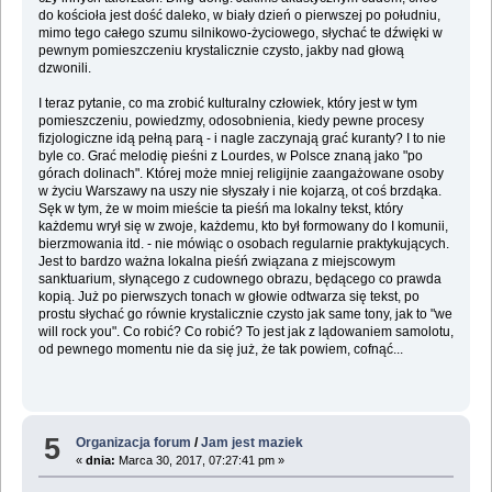
do kościoła jest dość daleko, w biały dzień o pierwszej po południu,
mimo tego całego szumu silnikowo-życiowego, słychać te dźwięki w
pewnym pomieszczeniu krystalicznie czysto, jakby nad głową
dzwonili.
I teraz pytanie, co ma zrobić kulturalny człowiek, który jest w tym
pomieszczeniu, powiedzmy, odosobnienia, kiedy pewne procesy
fizjologiczne idą pełną parą - i nagle zaczynają grać kuranty? I to nie
byle co. Grać melodię pieśni z Lourdes, w Polsce znaną jako "po
górach dolinach". Której może mniej religijnie zaangażowane osoby
w życiu Warszawy na uszy nie słyszały i nie kojarzą, ot coś brzdąka.
Sęk w tym, że w moim mieście ta pieśń ma lokalny tekst, który
każdemu wrył się w zwoje, każdemu, kto był formowany do I komunii,
bierzmowania itd. - nie mówiąc o osobach regularnie praktykujących.
Jest to bardzo ważna lokalna pieśń związana z miejscowym
sanktuarium, słynącego z cudownego obrazu, będącego co prawda
kopią. Już po pierwszych tonach w głowie odtwarza się tekst, po
prostu słychać go równie krystalicznie czysto jak same tony, jak to "we
will rock you". Co robić? Co robić? To jest jak z lądowaniem samolotu,
od pewnego momentu nie da się już, że tak powiem, cofnąć...
5
Organizacja forum
/
Jam jest maziek
«
dnia:
Marca 30, 2017, 07:27:41 pm »