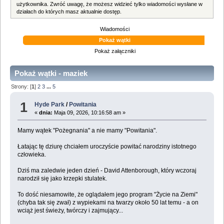
użytkownika. Zwróć uwagę, że możesz widzieć tylko wiadomości wysłane w
działach do których masz aktualnie dostęp.
Wiadomości
Pokaż wątki
Pokaż załączniki
Pokaż wątki - maziek
Strony: [
1
]
2
3
...
5
1
Hyde Park
/
Powitania
«
dnia:
Maja 09, 2026, 10:16:58 am »
Mamy wątek "Pożegnania" a nie mamy "Powitania".
Łatając tę dziurę chciałem uroczyście powitać narodziny istotnego
człowieka.
Dziś ma zaledwie jeden dzień - David Attenborough, który wczoraj
narodził się jako krzepki stulatek.
To dość niesamowite, że oglądałem jego program "Życie na Ziemi"
(chyba tak się zwał) z wypiekami na twarzy około 50 lat temu - a on
wciąż jest świeży, twórczy i zajmujący...