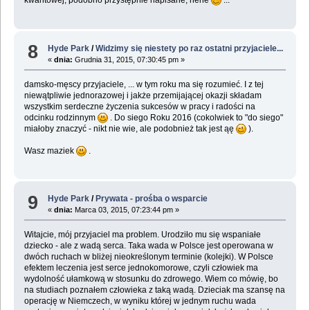
kwantowej, podobno przystępnie napisane, hehe
...
8
Hyde Park
/
Widzimy się niestety po raz ostatni przyjaciele...
«
dnia:
Grudnia 31, 2015, 07:30:45 pm »
damsko-męscy przyjaciele, ... w tym roku ma się rozumieć. I z tej
niewątpliwie jednorazowej i jakże przemijającej okazji składam
wszystkim serdeczne życzenia sukcesów w pracy i radości na
odcinku rodzinnym
. Do siego Roku 2016 (cokolwiek to "do siego"
miałoby znaczyć - nikt nie wie, ale podobnież tak jest ąę
).
Wasz maziek
.
9
Hyde Park
/
Prywata - prośba o wsparcie
«
dnia:
Marca 03, 2015, 07:23:44 pm »
Witajcie, mój przyjaciel ma problem. Urodziło mu się wspaniałe
dziecko - ale z wadą serca. Taka wada w Polsce jest operowana w
dwóch ruchach w bliżej nieokreślonym terminie (kolejki). W Polsce
efektem leczenia jest serce jednokomorowe, czyli człowiek ma
wydolność ułamkową w stosunku do zdrowego. Wiem co mówię, bo
na studiach poznałem człowieka z taką wadą. Dzieciak ma szansę na
operację w Niemczech, w wyniku której w jednym ruchu wada