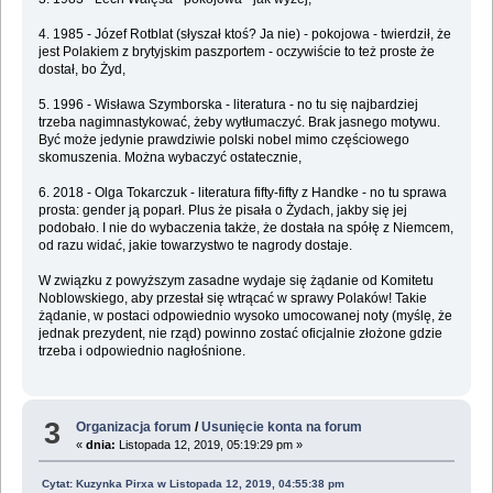
4. 1985 - Józef Rotblat (słyszał ktoś? Ja nie) - pokojowa - twierdził, że
jest Polakiem z brytyjskim paszportem - oczywiście to też proste że
dostał, bo Żyd,
5. 1996 - Wisława Szymborska - literatura - no tu się najbardziej
trzeba nagimnastykować, żeby wytłumaczyć. Brak jasnego motywu.
Być może jedynie prawdziwie polski nobel mimo częściowego
skomuszenia. Można wybaczyć ostatecznie,
6. 2018 - Olga Tokarczuk - literatura fifty-fifty z Handke - no tu sprawa
prosta: gender ją poparł. Plus że pisała o Żydach, jakby się jej
podobało. I nie do wybaczenia także, że dostała na spółę z Niemcem,
od razu widać, jakie towarzystwo te nagrody dostaje.
W związku z powyższym zasadne wydaje się żądanie od Komitetu
Noblowskiego, aby przestał się wtrącać w sprawy Polaków! Takie
żądanie, w postaci odpowiednio wysoko umocowanej noty (myślę, że
jednak prezydent, nie rząd) powinno zostać oficjalnie złożone gdzie
trzeba i odpowiednio nagłośnione.
3
Organizacja forum
/
Usunięcie konta na forum
«
dnia:
Listopada 12, 2019, 05:19:29 pm »
Cytat: Kuzynka Pirxa w Listopada 12, 2019, 04:55:38 pm