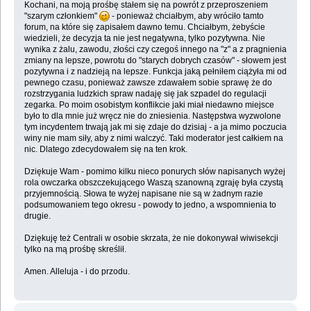
Kochani, na moją prośbę stałem się na powrót z przeproszeniem
"szarym członkiem"
- ponieważ chciałbym, aby wróciło tamto
forum, na które się zapisałem dawno temu. Chciałbym, żebyście
wiedzieli, że decyzja ta nie jest negatywna, tylko pozytywna. Nie
wynika z żalu, zawodu, złości czy czegoś innego na "z" a z pragnienia
zmiany na lepsze, powrotu do "starych dobrych czasów" - słowem jest
pozytywna i z nadzieją na lepsze. Funkcja jaką pełniłem ciążyła mi od
pewnego czasu, ponieważ zawsze zdawałem sobie sprawę że do
rozstrzygania ludzkich spraw nadaję się jak szpadel do regulacji
zegarka. Po moim osobistym konflikcie jaki miał niedawno miejsce
było to dla mnie już wręcz nie do zniesienia. Następstwa wyzwolone
tym incydentem trwają jak mi się zdaje do dzisiaj - a ja mimo poczucia
winy nie mam siły, aby z nimi walczyć. Taki moderator jest całkiem na
nic. Dlatego zdecydowałem się na ten krok.
Dziękuje Wam - pomimo kilku nieco ponurych słów napisanych wyżej
rola owczarka obszczekującego Waszą szanowną zgraję była czystą
przyjemnością. Słowa te wyżej napisane nie są w żadnym razie
podsumowaniem tego okresu - powody to jedno, a wspomnienia to
drugie.
Dziękuję też Centrali w osobie skrzata, że nie dokonywał wiwisekcji
tylko na mą prośbę skreślił.
Amen. Alleluja - i do przodu.