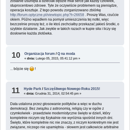
zostanie usunięta a dzieciak będzie miał serce jak każdy człowiek,
stuprocentowo zdrowe. Tyle że oczywiście problemem są pieniądze,
operacja kosztuje. Z tego powodu zorganizowano zbiórkę
http://forum.optyczne.pl/viewtopic.php?t=26658
. Proszę Was, rzućcie
okiem. Późno wpadłem na pomysł umieszczenia tej notki, więc
bezczelnie proszę też, o ile ktoś zechciałby przekazać jakieś środki, o
szybkie działanie. Jak zwykle w takich razach w kupie siła i liczy się
dosłownie każda złotówka.
10
Organizacja forum
/
Q na moda
«
dnia:
Lutego 05, 2015, 05:41:12 pm »
... bójcie się
!
11
Hyde Park
/
Szczęśliwego Nowego Roku 2015!
«
dnia:
Grudnia 31, 2014, 02:54:45 pm »
Data ustalona przez głosowanie polityków a więc w duchu
demokracji. Bez związku z astronomią, religią czy w ogóle z
czymkolwiek - prawdziwie modernistyczne święto w dzień, który
kompletnie niczym się fizykalnie nie wyróżnia spośród innych dni.
Święto, które kompletnie nic nie znaczy, z niczym konkretnym nie jest
związane, niczego nie upamiętnia - słowem jest całkowicie arbitralne