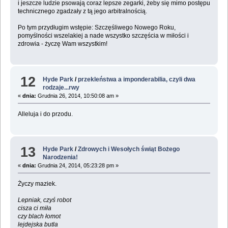
i jeszcze ludzie psowają coraz lepsze zegarki, żeby się mimo postępu
technicznego zgadzały z tą jego arbitralnością.
Po tym przydługim wstępie: Szczęśliwego Nowego Roku,
pomyślności wszelakiej a nade wszystko szczęścia w miłości i
zdrowia - życzę Wam wszystkim!
12
Hyde Park
/
przekleństwa a imponderabilia, czyli dwa
rodzaje...rwy
«
dnia:
Grudnia 26, 2014, 10:50:08 am »
Alleluja i do przodu.
13
Hyde Park
/
Zdrowych i Wesołych świąt Bożego
Narodzenia!
«
dnia:
Grudnia 24, 2014, 05:23:28 pm »
Życzy maziek.
Lepniak, czyś robot
cisza ci miła
czy blach łomot
lejdejska butla