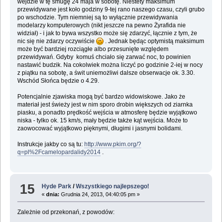
wejdzie w tę smugę 24 maja w sobotę. Niestety maksimum
przewidywane jest koło godziny 9-tej rano naszego czasu, czyli grubo
po wschodzie. Tym niemniej są to wyłącznie przewidywania
modelarzy komputerowych (nikt jeszcze na pewno Żyrafida nie
widział) - i jak to bywa wszystko może się zdarzyć, łącznie z tym, że
nic się nie zdarzy oczywiście
. Jednak będąc optymistą maksimum
może być bardziej rozciągłe albo przesunięte względem
przewidywań. Gdyby komuś chciało się zarwać noc, to powinien
nastawić budzik. Na cokolwiek można liczyć po godzinie 2-iej w nocy
z piątku na sobotę, a świt uniemożliwi dalsze obserwacje ok. 3.30.
Wschód Słońca będzie o 4.29.
Potencjalnie zjawiska mogą być bardzo widowiskowe. Jako że
materiał jest świeży jest w nim sporo drobin większych od ziarnka
piasku, a ponadto prędkość wejścia w atmosferę będzie wyjątkowo
niska - tylko ok. 15 km/s, mały będzie także kąt wejścia. Może to
zaowocować wyjątkowo pięknymi, długimi i jasnymi bolidami.
Instrukcje jakby co są tu:
http://www.pkim.org/?
q=pl%2Fcamelopardalidy2014
.
15
Hyde Park
/
Wszystkiego najlepszego!
«
dnia:
Grudnia 24, 2013, 04:40:05 pm »
Zależnie od przekonań, z powodów: