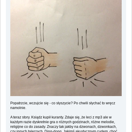
Popatrzcie, wczujcie się - co słyszycie? Po chwili słychać to wręcz
namolnie.
A teraz story. Ksiądz kupił kuranty. Zdaje się, że leci z mp3 ale w
każdym razie dyskretnie gra o różnych godzinach, różne melodie,
religijne co do zasady. Znaczy tak jakby na dzwonach, dzwonkach,
czy innych talerzach. Ding-dong. Jakimś akustycznym cudem, choć