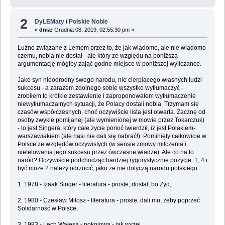
2
DyLEMaty
/
Polskie Noble
«
dnia:
Grudnia 08, 2019, 02:55:30 pm »
Luźno związane z Lemem przez to, że jak wiadomo, ale nie wiadomo
czemu, nobla nie dostał - ale który ze względu na poniższą
argumentację mógłby zająć godne miejsce w poniższej wyliczance.
Jako syn nieodrodny swego narodu, nie cierpiącego własnych ludzi
sukcesu - a zarazem zdolnego sobie wszystko wytłumaczyć -
zrobiłem to krótkie zestawienie i zaproponowałem wytłumaczenie
niewytłumaczalnych sytuacji, że Polacy dostali nobla. Trzymam się
czasów współczesnych, choć oczywiście lista jest otwarta. Zacznę od
osoby zwykle pomijanej (ale wymienionej w mowie przez Tokarczuk)
- to jest Singera, który całe życie ponoć twierdził, iż jest Polakiem-
warszawiakiem (ale nasi nie dali się nabrać!). Pominięty całkowicie w
Polsce ze względów oczywistych (w sensie zmowy milczenia i
niefetowania jego sukcesu przez ówczesne władze). Ale co na to
naród? Oczywiście podchodząc bardziej rygorystycznie pozycje 1, 4 i
być może 2 należy odrzucić, jako że nie dotyczą narodu polskiego.
1. 1978 - Izaak Singer - literatura - proste, dostał, bo Żyd,
2. 1980 - Czesław Miłosz - literatura - proste, dali mu, żeby poprzeć
Solidarność w Polsce,
3. 1983 - Lech Wałęsa - pokojowa - jak wyżej,