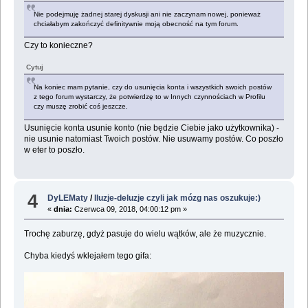
Nie podejmuję żadnej starej dyskusji ani nie zaczynam nowej, ponieważ
chciałabym zakończyć definitywnie moją obecność na tym forum.
Czy to konieczne?
Cytuj
Na koniec mam pytanie, czy do usunięcia konta i wszystkich swoich postów
z tego forum wystarczy, że potwierdzę to w Innych czynnościach w Profilu
czy muszę zrobić coś jeszcze.
Usunięcie konta usunie konto (nie będzie Ciebie jako użytkownika) -
nie usunie natomiast Twoich postów. Nie usuwamy postów. Co poszło
w eter to poszło.
4
DyLEMaty
/
Iluzje-deluzje czyli jak mózg nas oszukuje:)
«
dnia:
Czerwca 09, 2018, 04:00:12 pm »
Trochę zaburzę, gdyż pasuje do wielu wątków, ale że muzycznie.
Chyba kiedyś wklejałem tego gifa: