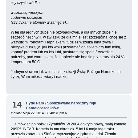
czy czysta wódka...
w sztancę wierzysz,
cudowne poczęcie
(czy trykanie atomów w zamęcie)...
W tej dla jednych zupełnie przypadkowej, a dla innych zupełnie
szczególnej chwili, w związku że dla mnie jest szczególną, chcę się z
wszystkimi robotami i lepniakami tudzież wszelka inną żywa i
nieżywą duszą (AI jak kto woli) przełamać opłatkiem czy tam miką,
kopnąć prądem lub co kto lubi, postaram się spełnić wszelkie
potrzeby, pod warunkiem, że napięcie nie będzie przekraczało 24 V a
temperatura 50 C.
Jednym słowem jak w temacie: z okazji Świąt Bożego Narodzenia
życzę Wam miłości, wiary i nadziei!
14
Hyde Park
/
Spodziewane narodziny roju
Camelopardalidów
«
dnia:
Maja 22, 2014, 08:40:31 pm »
... a mówiąc po polsku Żyrafidów. W 2004 odkryto nową, małą kometę
209P/LINEAR. Kometa ta ma okres ok. 5 lat i 6 maja tego roku
przeszła znów koło Słońca, wyrzucając z jądra materiał. Ziemia