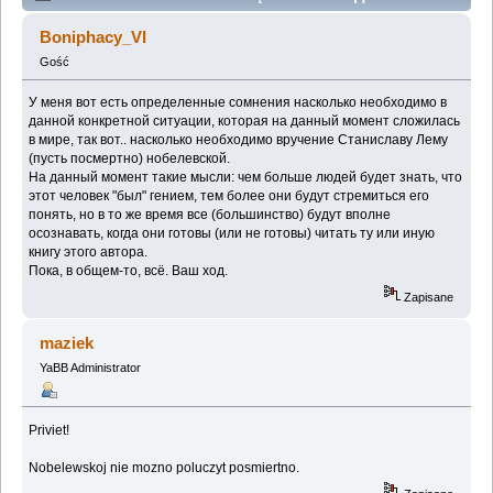
признания (Przeczytany 156632 razy)
Boniphacy_VI
Gość
У меня вот есть определенные сомнения насколько необходимо в
данной конкретной ситуации, которая на данный момент сложилась
в мире, так вот.. насколько необходимо вручение Станиславу Лему
(пусть посмертно) нобелевской.
На данный момент такие мысли: чем больше людей будет знать, что
этот человек "был" гением, тем более они будут стремиться его
понять, но в то же время все (большинство) будут вполне
осознавать, когда они готовы (или не готовы) читать ту или иную
книгу этого автора.
Пока, в общем-то, всё. Ваш ход.
Zapisane
maziek
YaBB Administrator
Priviet!
Nobelewskoj nie mozno poluczyt posmiertno.