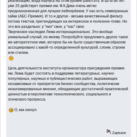
реализацию, когда научусь на этом уровне работать. В Штатах лет
уже 25 действует премия им. Ф.К.Дика очень метко
предназначенная для лучших пейпербеков. У нас есть семигранные
гайки (АБС-Премия). И то и другое - весьма качественный фильтр
потока текстов, претендующих на интересное и полезное чтиво. Но
это все раздельно: у "них" свое, у "нас" свое.
Творческое наследие Лема интернационально. Это вообще
уникальный случай, по-моему. Попробуйте предложить другое такое
же авторитетное имя, которое бы не было существенным образом
ассоциировано с какой-то определенной культурой, слоем, строем
или стилем.
Цель деятельности института-организатора присуждения премии
им. Лема будет состоять в поддержке литературных, научно-
популярных, научных и публицистических работ, выражающих
независимые от приоритетов бизнес-сообщества, политически
неангажированные мнения, обладающие достаточной практической
ценностью в перспективе технологического, социального и
этического прогресса.
О, как загнул.
Zapisane