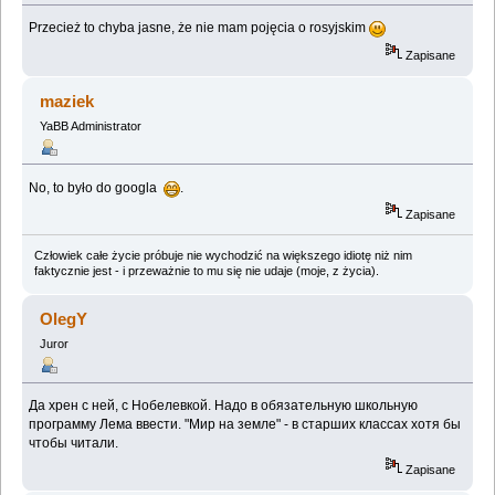
Przecież to chyba jasne, że nie mam pojęcia o rosyjskim
Zapisane
maziek
YaBB Administrator
No, to było do googla
.
Zapisane
Człowiek całe życie próbuje nie wychodzić na większego idiotę niż nim
faktycznie jest - i przeważnie to mu się nie udaje (moje, z życia).
OlegY
Juror
Да хрен с ней, с Нобелевкой. Надо в обязательную школьную
программу Лема ввести. "Мир на земле" - в старших классах хотя бы
чтобы читали.
Zapisane