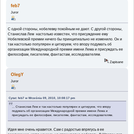
feb7
Juror
С одной стороны, нобелевку покойным не дают. С другой стороны,
Станислав Лем настолько известен, что присуждение ему
Нобелевской премии ничего бы принципиально не изменило. Он и
так настолько популярен и цитируем, что впору подумать об
организации Международной премии имени Лема и присуждать ее
философам, писателям, фантастам, исследователям.
Zapisane
OlegY
Juror
Cytat: feb7 w Września 09, 2010, 10:08:17 pm
... Станислав Лем и так настолько популярен и цитируем, что впору
подумать об организации Международной премии имени Лема и
присуждать ее философам, писателям, фантастам, исследователям.
Идея мне очень нравится. Сам с радостью впрягусь в ее