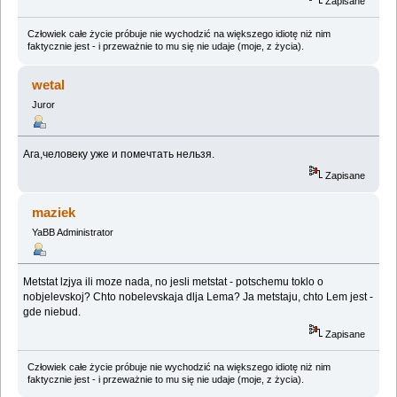
Zapisane
Człowiek całe życie próbuje nie wychodzić na większego idiotę niż nim
faktycznie jest - i przeważnie to mu się nie udaje (moje, z życia).
wetal
Juror
Ага,человеку уже и помечтать нельзя.
Zapisane
maziek
YaBB Administrator
Metstat lzjya ili moze nada, no jesli metstat - potschemu toklo o
nobjelevskoj? Chto nobelevskaja dlja Lema? Ja metstaju, chto Lem jest -
gde niebud.
Zapisane
Człowiek całe życie próbuje nie wychodzić na większego idiotę niż nim
faktycznie jest - i przeważnie to mu się nie udaje (moje, z życia).