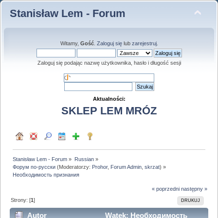
Stanisław Lem - Forum
Witamy,
Gość
.
Zaloguj się
lub
zarejestruj
.
Zaloguj się podając nazwę użytkownika, hasło i długość sesji
Aktualności:
SKLEP LEM MRÓZ
Stanisław Lem - Forum
»
Russian
»
Форум по-русски
(Moderatorzy:
Prohor
,
Forum Admin
,
skrzat
) »
Необходимость признания
« poprzedni
następny »
Strony: [
1
]
DRUKUJ
Autor
Wątek: Необходимость