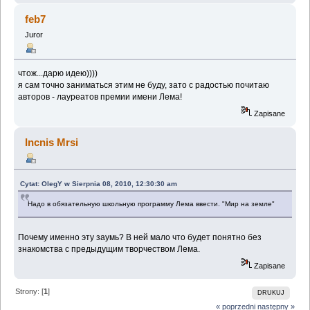
feb7
Juror
чтож...дарю идею))))
я сам точно заниматься этим не буду, зато с радостью почитаю
авторов - лауреатов премии имени Лема!
Zapisane
Incnis Mrsi
Cytat: OlegY w Sierpnia 08, 2010, 12:30:30 am
Надо в обязательную школьную программу Лема ввести. "Мир на земле"
Почему именно эту заумь? В ней мало что будет понятно без
знакомства с предыдущим творчеством Лема.
Zapisane
Strony: [
1
]
DRUKUJ
« poprzedni
następny »