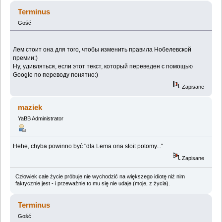
Terminus
Gość
Лем стоит она для того, чтобы изменить правила Нобелевской
премии:)
Ну, удивляться, если этот текст, который переведен с помощью
Google по переводу понятно:)
Zapisane
maziek
YaBB Administrator
Hehe, chyba powinno być "dla Lema ona stoit potomy..."
Zapisane
Człowiek całe życie próbuje nie wychodzić na większego idiotę niż nim
faktycznie jest - i przeważnie to mu się nie udaje (moje, z życia).
Terminus
Gość