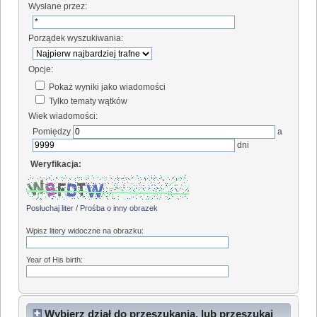
Wysłane przez:
Porządek wyszukiwania:
Opcje:
Pokaż wyniki jako wiadomości
Tylko tematy wątków
Wiek wiadomości:
Pomiędzy
a
dni
Weryfikacja:
Posłuchaj liter
/
Prośba o inny obrazek
Wpisz litery widoczne na obrazku:
Year of His birth:
Wybierz dział do przeszukania, lub przeszukaj