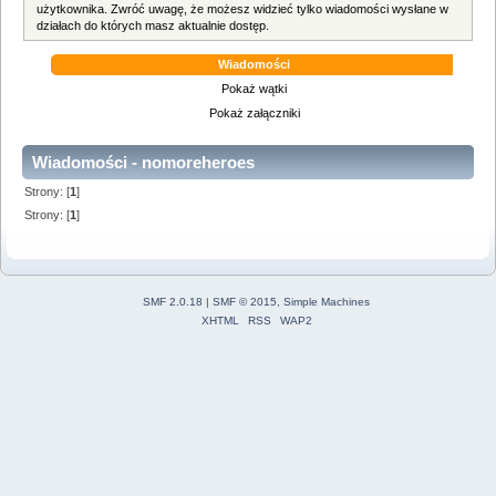
użytkownika. Zwróć uwagę, że możesz widzieć tylko wiadomości wysłane w
działach do których masz aktualnie dostęp.
Wiadomości
Pokaż wątki
Pokaż załączniki
Wiadomości - nomoreheroes
Strony: [
1
]
Strony: [
1
]
SMF 2.0.18
|
SMF © 2015
,
Simple Machines
XHTML
RSS
WAP2