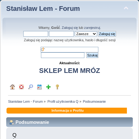
Stanisław Lem - Forum
Witamy,
Gość
.
Zaloguj się
lub
zarejestruj
.
Zaloguj się podając nazwę użytkownika, hasło i długość sesji
Aktualności:
SKLEP LEM MRÓZ
Stanisław Lem - Forum
»
Profil użytkownika Q
»
Podsumowanie
Informacja o Profilu
Podsumowanie
Q 