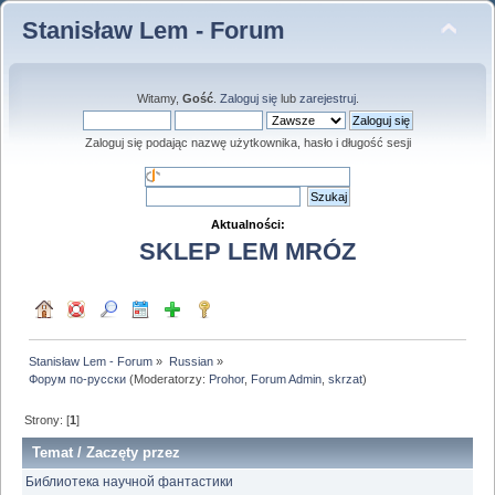
Stanisław Lem - Forum
Witamy,
Gość
.
Zaloguj się
lub
zarejestruj
.
Zaloguj się podając nazwę użytkownika, hasło i długość sesji
Aktualności:
SKLEP LEM MRÓZ
Stanisław Lem - Forum
»
Russian
»
Форум по-русски
(Moderatorzy:
Prohor
,
Forum Admin
,
skrzat
)
Strony: [
1
]
Temat
/
Zaczęty przez
Библиотека научной фантастики