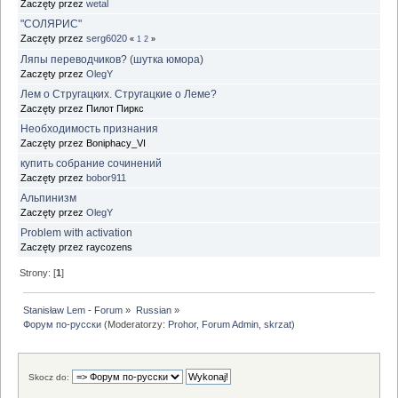
Zaczęty przez
wetal
"СОЛЯРИС"
Zaczęty przez
serg6020
«
1
2
»
Ляпы переводчиков? (шутка юмора)
Zaczęty przez
OlegY
Лем о Стругацких. Стругацкие о Леме?
Zaczęty przez Пилот Пиркс
Необходимость признания
Zaczęty przez Boniphacy_VI
купить собрание сочинений
Zaczęty przez
bobor911
Альпинизм
Zaczęty przez
OlegY
Problem with activation
Zaczęty przez raycozens
Strony: [
1
]
Stanisław Lem - Forum
»
Russian
»
Форум по-русски
(Moderatorzy:
Prohor
,
Forum Admin
,
skrzat
)
Skocz do: