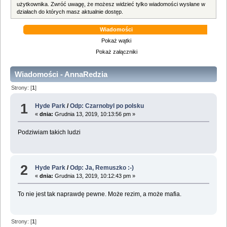
użytkownika. Zwróć uwagę, że możesz widzieć tylko wiadomości wysłane w
działach do których masz aktualnie dostęp.
Wiadomości
Pokaż wątki
Pokaż załączniki
Wiadomości - AnnaRedzia
Strony: [
1
]
1
Hyde Park
/
Odp: Czarnobyl po polsku
«
dnia:
Grudnia 13, 2019, 10:13:56 pm »
Podziwiam takich ludzi
2
Hyde Park
/
Odp: Ja, Remuszko :-)
«
dnia:
Grudnia 13, 2019, 10:12:43 pm »
To nie jest tak naprawdę pewne. Może rezim, a może mafia.
Strony: [
1
]