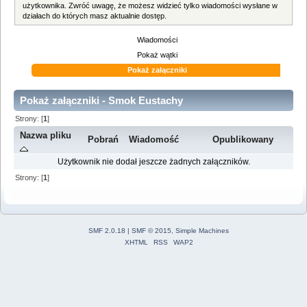
użytkownika. Zwróć uwagę, że możesz widzieć tylko wiadomości wysłane w
działach do których masz aktualnie dostęp.
Wiadomości
Pokaż wątki
Pokaż załączniki
Pokaż załączniki - Smok Eustachy
Strony: [
1
]
Nazwa pliku
Pobrań
Wiadomość
Opublikowany
Użytkownik nie dodał jeszcze żadnych załączników.
Strony: [
1
]
SMF 2.0.18
|
SMF © 2015
,
Simple Machines
XHTML
RSS
WAP2