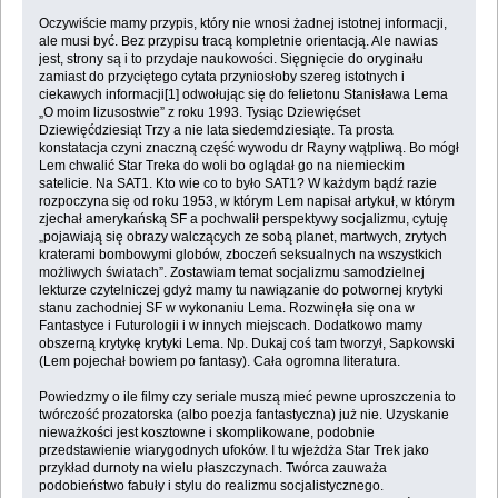
Oczywiście mamy przypis, który nie wnosi żadnej istotnej informacji,
ale musi być. Bez przypisu tracą kompletnie orientacją. Ale nawias
jest, strony są i to przydaje naukowości. Sięgnięcie do oryginału
zamiast do przyciętego cytata przyniosłoby szereg istotnych i
ciekawych informacji[1] odwołując się do felietonu Stanisława Lema
„O moim lizusostwie” z roku 1993. Tysiąc Dziewięćset
Dziewięćdziesiąt Trzy a nie lata siedemdziesiąte. Ta prosta
konstatacja czyni znaczną część wywodu dr Rayny wątpliwą. Bo mógł
Lem chwalić Star Treka do woli bo oglądał go na niemieckim
satelicie. Na SAT1. Kto wie co to było SAT1? W każdym bądź razie
rozpoczyna się od roku 1953, w którym Lem napisał artykuł, w którym
zjechał amerykańską SF a pochwalił perspektywy socjalizmu, cytuję
„pojawiają się obrazy walczących ze sobą planet, martwych, zrytych
kraterami bombowymi globów, zboczeń seksualnych na wszystkich
możliwych światach”. Zostawiam temat socjalizmu samodzielnej
lekturze czytelniczej gdyż mamy tu nawiązanie do potwornej krytyki
stanu zachodniej SF w wykonaniu Lema. Rozwinęła się ona w
Fantastyce i Futurologii i w innych miejscach. Dodatkowo mamy
obszerną krytykę krytyki Lema. Np. Dukaj coś tam tworzył, Sapkowski
(Lem pojechał bowiem po fantasy). Cała ogromna literatura.
Powiedzmy o ile filmy czy seriale muszą mieć pewne uproszczenia to
twórczość prozatorska (albo poezja fantastyczna) już nie. Uzyskanie
nieważkości jest kosztowne i skomplikowane, podobnie
przedstawienie wiarygodnych ufoków. I tu wjeżdża Star Trek jako
przykład durnoty na wielu płaszczynach. Twórca zauważa
podobieństwo fabuły i stylu do realizmu socjalistycznego.