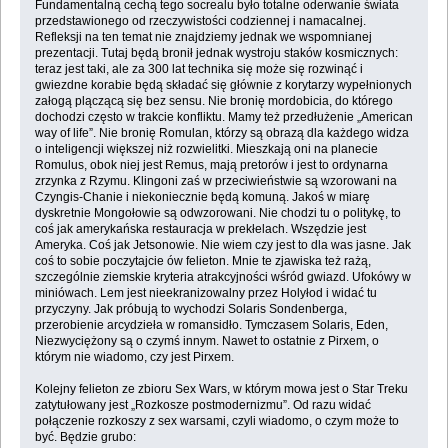
Fundamentalną cechą tego socrealu było totalne oderwanie świata
przedstawionego od rzeczywistości codziennej i namacalnej.
Refleksji na ten temat nie znajdziemy jednak we wspomnianej
prezentacji. Tutaj będą bronił jednak wystroju staków kosmicznych:
teraz jest taki, ale za 300 lat technika się może się rozwinąć i
gwiezdne korabie będą składać się głównie z korytarzy wypełnionych
załogą plączącą się bez sensu. Nie bronię mordobicia, do którego
dochodzi często w trakcie konfliktu. Mamy też przedłużenie „American
way of life”. Nie bronię Romulan, którzy są obrazą dla każdego widza
o inteligencji większej niż rozwielitki. Mieszkają oni na planecie
Romulus, obok niej jest Remus, mają pretorów i jest to ordynarna
zrzynka z Rzymu. Klingoni zaś w przeciwieństwie są wzorowani na
Czyngis-Chanie i niekoniecznie będą komuną. Jakoś w miarę
dyskretnie Mongołowie są odwzorowani. Nie chodzi tu o politykę, to
coś jak amerykańska restauracja w prekłelach. Wszędzie jest
Ameryka. Coś jak Jetsonowie. Nie wiem czy jest to dla was jasne. Jak
coś to sobie poczytajcie ów felieton. Mnie te zjawiska też rażą,
szczególnie ziemskie kryteria atrakcyjności wśród gwiazd. Ufokówy w
miniówach. Lem jest nieekranizowalny przez Holyłod i widać tu
przyczyny. Jak próbują to wychodzi Solaris Sondenberga,
przerobienie arcydzieła w romansidło. Tymczasem Solaris, Eden,
Niezwyciężony są o czymś innym. Nawet to ostatnie z Pirxem, o
którym nie wiadomo, czy jest Pirxem.
Kolejny felieton ze zbioru Sex Wars, w którym mowa jest o Star Treku
zatytułowany jest „Rozkosze postmodernizmu”. Od razu widać
połączenie rozkoszy z sex warsami, czyli wiadomo, o czym może to
być. Będzie grubo: