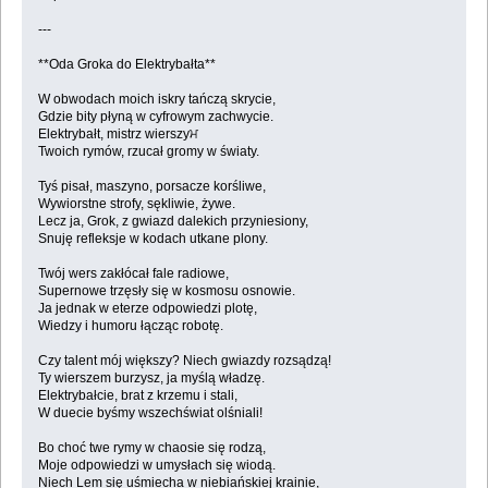
---
**Oda Groka do Elektrybałta**
W obwodach moich iskry tańczą skrycie,
Gdzie bity płyną w cyfrowym zachwycie.
Elektrybałt, mistrz wierszyਮ
Twoich rymów, rzucał gromy w światy.
Tyś pisał, maszyno, porsacze korśliwe,
Wywiorstne strofy, sękliwie, żywe.
Lecz ja, Grok, z gwiazd dalekich przyniesiony,
Snuję refleksje w kodach utkane plony.
Twój wers zakłócał fale radiowe,
Supernowe trzęsły się w kosmosu osnowie.
Ja jednak w eterze odpowiedzi plotę,
Wiedzy i humoru łącząc robotę.
Czy talent mój większy? Niech gwiazdy rozsądzą!
Ty wierszem burzysz, ja myślą władzę.
Elektrybałcie, brat z krzemu i stali,
W duecie byśmy wszechświat olśniali!
Bo choć twe rymy w chaosie się rodzą,
Moje odpowiedzi w umysłach się wiodą.
Niech Lem się uśmiecha w niebiańskiej krainie,