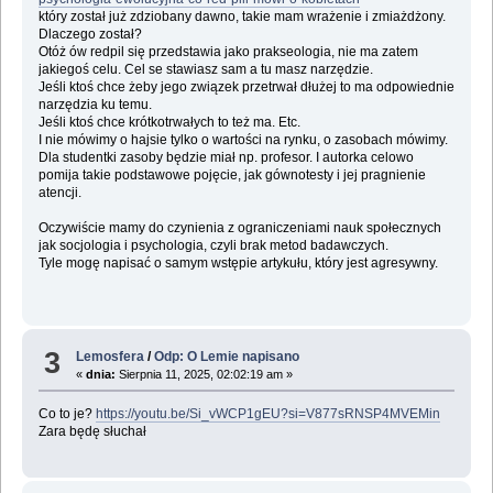
który został już zdziobany dawno, takie mam wrażenie i zmiażdżony.
Dlaczego został?
Otóż ów redpil się przedstawia jako prakseologia, nie ma zatem
jakiegoś celu. Cel se stawiasz sam a tu masz narzędzie.
Jeśli ktoś chce żeby jego związek przetrwał dłużej to ma odpowiednie
narzędzia ku temu.
Jeśli ktoś chce krótkotrwałych to też ma. Etc.
I nie mówimy o hajsie tylko o wartości na rynku, o zasobach mówimy.
Dla studentki zasoby będzie miał np. profesor. I autorka celowo
pomija takie podstawowe pojęcie, jak gównotesty i jej pragnienie
atencji.
Oczywiście mamy do czynienia z ograniczeniami nauk społecznych
jak socjologia i psychologia, czyli brak metod badawczych.
Tyle mogę napisać o samym wstępie artykułu, który jest agresywny.
3
Lemosfera
/
Odp: O Lemie napisano
«
dnia:
Sierpnia 11, 2025, 02:02:19 am »
Co to je?
https://youtu.be/Si_vWCP1gEU?si=V877sRNSP4MVEMin
Zara będę słuchał