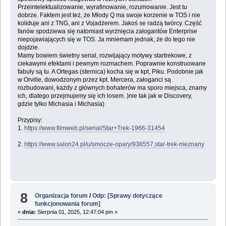
Przeintelektualizowanie, wyrafinowanie, rozumowanie. Jest tu
dobrze. Faktem jest też, że Młody Q ma swoje korzenie w TOS i nie
koliduje ani z TNG, ani z Vojadżerem. Jakoś se radzą twórcy. Część
fanów spodziewa się natomiast wyrżnięcia załogantów Enterprise
niepojawiających się w TOS. Ja mniemam jednak, że do tego nie
dojdzie.
Mamy bowiem świetny serial, rozwijający motywy startrekowe, z
ciekawymi efektami i pewnym rozmachem. Poprawnie konstruowane
fabuły są tu. A Ortegas (sternica) kocha się w kpt, Piku. Podobnie jak
w Orville, dowodzonym przez kpt. Mercera, załoganci są
rozbudowani, każdy z głównych bohaterów ma sporo miejsca, znamy
ich, dlatego przejmujemy się ich losem. )nie tak jak w Discovery,
gdzie tylko Michasia i Michasia)
Przypisy:
1.
https://www.filmweb.pl/serial/Star+Trek-1966-31454
2.
https://www.salon24.pl/u/smocze-opary/938557,star-trek-nieznany
8
Organizacja forum
/
Odp: [Sprawy dotyczące
funkcjonowania forum]
«
dnia:
Sierpnia 01, 2025, 12:47:04 pm »