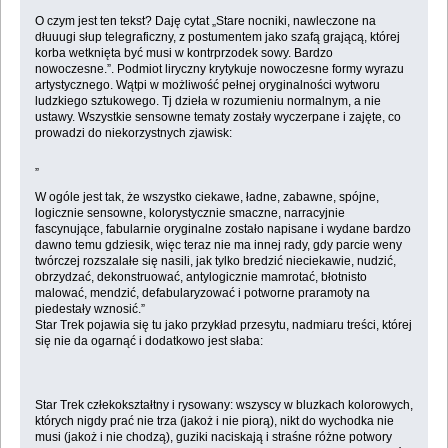
O czym jest ten tekst? Daję cytat „Stare nocniki, nawleczone na
dłuuugi słup telegraficzny, z postumentem jako szafą grającą, której
korba wetknięta być musi w kontrprzodek sowy. Bardzo
nowoczesne.”. Podmiot liryczny krytykuje nowoczesne formy wyrazu
artystycznego. Wątpi w możliwość pełnej oryginalności wytworu
ludzkiego sztukowego. Tj dzieła w rozumieniu normalnym, a nie
ustawy. Wszystkie sensowne tematy zostały wyczerpane i zajęte, co
prowadzi do niekorzystnych zjawisk:
„
W ogóle jest tak, że wszystko ciekawe, ładne, zabawne, spójne,
logicznie sensowne, kolorystycznie smaczne, narracyjnie
fascynujące, fabularnie oryginalne zostało napisane i wydane bardzo
dawno temu gdziesik, więc teraz nie ma innej rady, gdy parcie weny
twórczej rozszalałe się nasili, jak tylko bredzić nieciekawie, nudzić,
obrzydzać, dekonstruować, antylogicznie mamrotać, błotnisto
malować, mendzić, defabularyzować i potworne praramoty na
piedestały wznosić.”
Star Trek pojawia się tu jako przykład przesytu, nadmiaru treści, której
się nie da ogarnąć i dodatkowo jest słaba:
Star Trek człekokształtny i rysowany: wszyscy w bluzkach kolorowych,
których nigdy prać nie trza (jakoż i nie piorą), nikt do wychodka nie
musi (jakoż i nie chodzą), guziki naciskają i straśne różne potwory