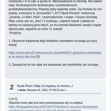
niemiecku i ni w ząb, a grube to. Wprowadzenie w Derridę. Nie dałem
rady. Destrukcjonizm destrukcyjny i postmodernizm
poststrukturalistyczny. Prędzej zęby wyłamię sobie. Za cholerę nic nie
pojmę, a wszyscy w „Encounter” i „NYT Book Review” mamrocą!
„Destruk, Le Man, Paul”. I pramodernizm. I super. I Susan Sonntag.
Więc znów, ale nic, choć i z rozbiegu, i pędem nawet. Łatwiej mi
byłoby na szklaną górę wleźć, aż mi członek Akademii, bardzo mądry
starszy pan, wyjaśnił na ucho: D. wariat!
Przypisy:
1. Obszerne fragmenty tego felietonu cytowałem na blogu już przy
okazji:
https://www.salon24.pl/u/smocze-opary/943057,gwiezdna-wedrowka-
w-xx-wieku-star-trek
[2]
2, Zauważcie że nie daję ani nawiasów, ani średników, ani niczego.
2
Hyde Park
/
Odp: Co tępora, to mores...!
«
dnia:
Sierpnia 16, 2025, 07:36:23 pm »
Cze Q,
Objaśnij mnie jaki jest sens powoływania się na artykuł:
https://klubjagiellonski.pl/2023/07/02/kobiecy-narcyzm-hipergamia-
psychologia-ewolucyjna-co-red-pill-mowi-o-kobietach