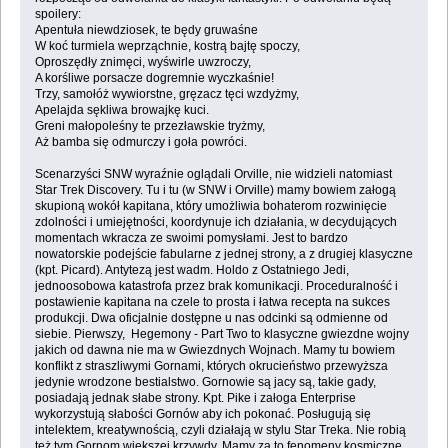
spoilery:
Apentuła niewdziosek, te będy gruwaśne
W koć turmiela weprząchnie, kostrą bajtę spoczy,
Oproszędły znimęci, wyświrle uwzroczy,
A korśliwe porsacze dogremnie wyczkaśnie!
Trzy, samołóż wywiorstne, gręzacz tęci wzdyżmy,
Apelajda sękliwa browajkę kuci.
Greni małopoleśny te przezławskie tryżmy,
Aż bamba się odmurczy i goła powróci.
Scenarzyści SNW wyraźnie oglądali Orville, nie widzieli natomiast
Star Trek Discovery. Tu i tu (w SNW i Orville) mamy bowiem załogą
skupioną wokół kapitana, który umożliwia bohaterom rozwinięcie
zdolności i umiejętności, koordynuje ich działania, w decydujących
momentach wkracza ze swoimi pomysłami. Jest to bardzo
nowatorskie podejście fabularne z jednej strony, a z drugiej klasyczne
(kpt. Picard). Antytezą jest wadm. Holdo z Ostatniego Jedi,
jednoosobowa katastrofa przez brak komunikacji. Proceduralność i
postawienie kapitana na czele to prosta i łatwa recepta na sukces
produkcji. Dwa oficjalnie dostępne u nas odcinki są odmienne od
siebie. Pierwszy, Hegemony - Part Two to klasyczne gwiezdne wojny
jakich od dawna nie ma w Gwiezdnych Wojnach. Mamy tu bowiem
konflikt z straszliwymi Gornami, których okrucieństwo przewyższa
jedynie wrodzone bestialstwo. Gornowie są jacy są, takie gady,
posiadają jednak słabe strony. Kpt. Pike i załoga Enterprise
wykorzystują słabości Gornów aby ich pokonać. Posługują się
intelektem, kreatywnością, czyli działają w stylu Star Treka. Nie robią
też tym Gornom większej krzywdy. Mamy za to fenomeny kosmiczne