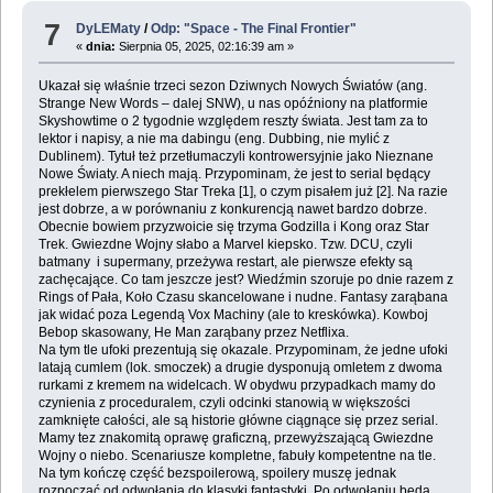
7
DyLEMaty
/
Odp: "Space - The Final Frontier"
«
dnia:
Sierpnia 05, 2025, 02:16:39 am »
Ukazał się właśnie trzeci sezon Dziwnych Nowych Światów (ang.
Strange New Words – dalej SNW), u nas opóźniony na platformie
Skyshowtime o 2 tygodnie względem reszty świata. Jest tam za to
lektor i napisy, a nie ma dabingu (eng. Dubbing, nie mylić z
Dublinem). Tytuł też przetłumaczyli kontrowersyjnie jako Nieznane
Nowe Światy. A niech mają. Przypominam, że jest to serial będący
prekłelem pierwszego Star Treka [1], o czym pisałem już [2]. Na razie
jest dobrze, a w porównaniu z konkurencją nawet bardzo dobrze.
Obecnie bowiem przyzwoicie się trzyma Godzilla i Kong oraz Star
Trek. Gwiezdne Wojny słabo a Marvel kiepsko. Tzw. DCU, czyli
batmany i supermany, przeżywa restart, ale pierwsze efekty są
zachęcające. Co tam jeszcze jest? Wiedźmin szoruje po dnie razem z
Rings of Pała, Koło Czasu skancelowane i nudne. Fantasy zarąbana
jak widać poza Legendą Vox Machiny (ale to kreskówka). Kowboj
Bebop skasowany, He Man zarąbany przez Netflixa.
Na tym tle ufoki prezentują się okazale. Przypominam, że jedne ufoki
latają cumlem (lok. smoczek) a drugie dysponują omletem z dwoma
rurkami z kremem na widelcach. W obydwu przypadkach mamy do
czynienia z proceduralem, czyli odcinki stanowią w większości
zamknięte całości, ale są historie główne ciągnące się przez serial.
Mamy tez znakomitą oprawę graficzną, przewyższającą Gwiezdne
Wojny o niebo. Scenariusze kompletne, fabuły kompetentne na tle.
Na tym kończę część bezspoilerową, spoilery muszę jednak
rozpocząć od odwołania do klasyki fantastyki. Po odwołaniu będą