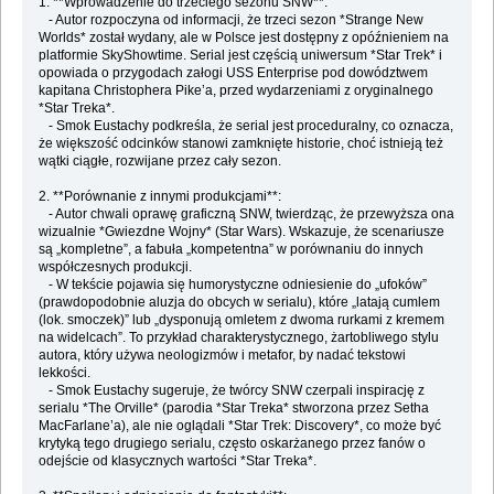
1. **Wprowadzenie do trzeciego sezonu SNW**:
- Autor rozpoczyna od informacji, że trzeci sezon *Strange New
Worlds* został wydany, ale w Polsce jest dostępny z opóźnieniem na
platformie SkyShowtime. Serial jest częścią uniwersum *Star Trek* i
opowiada o przygodach załogi USS Enterprise pod dowództwem
kapitana Christophera Pike’a, przed wydarzeniami z oryginalnego
*Star Treka*.
- Smok Eustachy podkreśla, że serial jest proceduralny, co oznacza,
że większość odcinków stanowi zamknięte historie, choć istnieją też
wątki ciągłe, rozwijane przez cały sezon.
2. **Porównanie z innymi produkcjami**:
- Autor chwali oprawę graficzną SNW, twierdząc, że przewyższa ona
wizualnie *Gwiezdne Wojny* (Star Wars). Wskazuje, że scenariusze
są „kompletne”, a fabuła „kompetentna” w porównaniu do innych
współczesnych produkcji.
- W tekście pojawia się humorystyczne odniesienie do „ufoków”
(prawdopodobnie aluzja do obcych w serialu), które „latają cumlem
(lok. smoczek)” lub „dysponują omletem z dwoma rurkami z kremem
na widelcach”. To przykład charakterystycznego, żartobliwego stylu
autora, który używa neologizmów i metafor, by nadać tekstowi
lekkości.
- Smok Eustachy sugeruje, że twórcy SNW czerpali inspirację z
serialu *The Orville* (parodia *Star Treka* stworzona przez Setha
MacFarlane’a), ale nie oglądali *Star Trek: Discovery*, co może być
krytyką tego drugiego serialu, często oskarżanego przez fanów o
odejście od klasycznych wartości *Star Treka*.