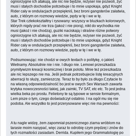
ogniorzygne ich atakują, ale nic nie będzie, reżyser nie pozwoli, żyć
musi i stałych dochodów potrzebuje i to mnie uspokaja, gdyż Knight
Rider cały w ondulacjach przepiękniś, bez broni gangsterów załatwia,
auto, z którym on rozmowy wiedzie, pędy w tę i we w tę.
Star Trek człekokształtny i rysowany: wszyscy w bluzkach kolorowych,
których nigdy prać nie trza (jakoż i nie piorą), nikt do wychodka nie
musi (jakoż i nie chodzą), guziki naciskają i straśne różne potwory
ogniorzygne ich atakują, ale nic nie będzie, reżyser nie pozwoli, żyć
musi i stałych dochodów potrzebuje i to mnie uspokaja, gdyż Knight
Rider cały w ondulacjach przepiękniś, bez broni gangsterów załatwia,
auto, z którym on rozmowy wiedzie, pędy w tę i we w tę.
Podsumowując: nie chodzi w owych textach o politykę, o jakieś
Wietnamy. Absolutnie nie i nie. I długo nie. Lemowi przeszkadza
prymitywizm kreacji kosmicznej i brak polotu. Mnie też przeszkadza
ale nic lepszego nie ma. Jeśli jednak potrzebujecie listę kreacyjnych
aberracji to służę, zamieszczę. Teraz to by było za długo.Czytacie to
na własną odpowiedzialność bo jest w owych Sex Warsach zawarta
krytyka nowoczesności takiej, jak zaimki, TV SAT, etc etc. To jest jedna
wielka beka po prostu. Felietony te są typowe w sensie formalnym,
Lem pisze o tym, czego doświadczył ostatnio. I na ogół mu się nie
podoba. Ale wszystko to jest przerysowane więc nie ma pewności:
A tu nagle widzę, żem zapomniał pszenicznego ziarna wróblom na
tarasie moim nasypać, więc zaraz to odrobię czym prędzej i znów do
tych rozmaitości zasiadam. Derrida. Kupiłem jego Grammatologię po