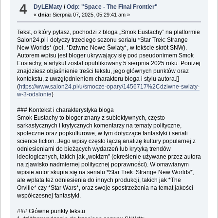
4
DyLEMaty
/
Odp: "Space - The Final Frontier"
«
dnia:
Sierpnia 07, 2025, 05:29:41 am »
Tekst, o który pytasz, pochodzi z bloga „Smok Eustachy” na platformie
Salon24.pl i dotyczy trzeciego sezonu serialu *Star Trek: Strange
New Worlds* (pol. *Dziwne Nowe Światy*, w tekście skrót SNW).
Autorem wpisu jest bloger ukrywający się pod pseudonimem Smok
Eustachy, a artykuł został opublikowany 5 sierpnia 2025 roku. Poniżej
znajdziesz objaśnienie treści tekstu, jego głównych punktów oraz
kontekstu, z uwzględnieniem charakteru bloga i stylu autora.[]
(
https://www.salon24.pl/u/smocze-opary/1456717%2Cdziwne-swiaty-
w-3-odslonie
)
### Kontekst i charakterystyka bloga
Smok Eustachy to bloger znany z subiektywnych, często
sarkastycznych i krytycznych komentarzy na tematy polityczne,
społeczne oraz popkulturowe, w tym dotyczące fantastyki i seriali
science fiction. Jego wpisy często łączą analizę kultury popularnej z
odniesieniami do bieżących wydarzeń lub krytyką trendów
ideologicznych, takich jak „wokizm” (określenie używane przez autora
na zjawisko nadmiernej politycznej poprawności). W omawianym
wpisie autor skupia się na serialu *Star Trek: Strange New Worlds*,
ale wplata też odniesienia do innych produkcji, takich jak *The
Orville* czy *Star Wars*, oraz swoje spostrzeżenia na temat jakości
współczesnej fantastyki.
### Główne punkty tekstu