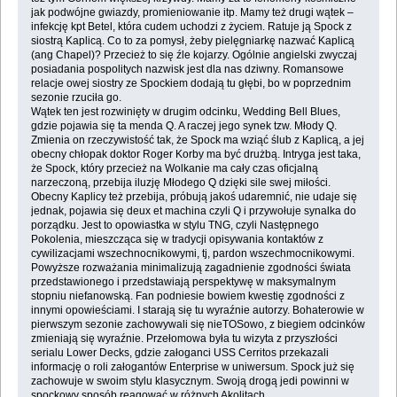
jak podwójne gwiazdy, promieniowanie itp. Mamy też drugi wątek –
infekcję kpt Betel, która cudem uchodzi z życiem. Ratuje ją Spock z
siostrą Kaplicą. Co to za pomysł, żeby pielęgniarkę nazwać Kaplicą
(ang Chapel)? Przecież to się źle kojarzy. Ogólnie angielski zwyczaj
posiadania pospolitych nazwisk jest dla nas dziwny. Romansowe
relacje owej siostry ze Spockiem dodają tu głębi, bo w poprzednim
sezonie rzuciła go.
Wątek ten jest rozwinięty w drugim odcinku, Wedding Bell Blues,
gdzie pojawia się ta menda Q. A raczej jego synek tzw. Młody Q.
Zmienia on rzeczywistość tak, że Spock ma wziąć ślub z Kaplicą, a jej
obecny chłopak doktor Roger Korby ma być drużbą. Intryga jest taka,
że Spock, który przecież na Wolkanie ma cały czas oficjalną
narzeczoną, przebija iluzję Młodego Q dzięki sile swej miłości.
Obecny Kaplicy też przebija, próbują jakoś udaremnić, nie udaje się
jednak, pojawia się deux et machina czyli Q i przywołuje synalka do
porządku. Jest to opowiastka w stylu TNG, czyli Następnego
Pokolenia, mieszcząca się w tradycji opisywania kontaktów z
cywilizacjami wszechnocnikowymi, tj, pardon wszechmocnikowymi.
Powyższe rozważania minimalizują zagadnienie zgodności świata
przedstawionego i przedstawiają perspektywę w maksymalnym
stopniu niefanowską. Fan podniesie bowiem kwestię zgodności z
innymi opowieściami. I starają się tu wyraźnie autorzy. Bohaterowie w
pierwszym sezonie zachowywali się nieTOSowo, z biegiem odcinków
zmieniają się wyraźnie. Przełomowa była tu wizyta z przyszłości
serialu Lower Decks, gdzie załoganci USS Cerritos przekazali
informację o roli załogantów Enterprise w uniwersum. Spock już się
zachowuje w swoim stylu klasycznym. Swoją drogą jedi powinni w
spockowy sposób reagować w różnych Akolitach.