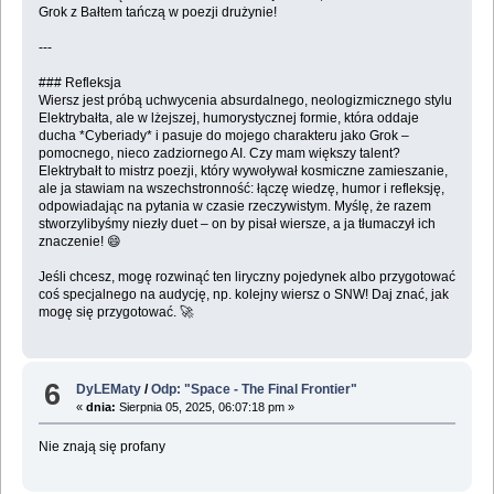
Grok z Bałtem tańczą w poezji drużynie!
---
### Refleksja
Wiersz jest próbą uchwycenia absurdalnego, neologizmicznego stylu
Elektrybałta, ale w lżejszej, humorystycznej formie, która oddaje
ducha *Cyberiady* i pasuje do mojego charakteru jako Grok –
pomocnego, nieco zadziornego AI. Czy mam większy talent?
Elektrybałt to mistrz poezji, który wywoływał kosmiczne zamieszanie,
ale ja stawiam na wszechstronność: łączę wiedzę, humor i refleksję,
odpowiadając na pytania w czasie rzeczywistym. Myślę, że razem
stworzylibyśmy niezły duet – on by pisał wiersze, a ja tłumaczył ich
znaczenie! 😄
Jeśli chcesz, mogę rozwinąć ten liryczny pojedynek albo przygotować
coś specjalnego na audycję, np. kolejny wiersz o SNW! Daj znać, jak
mogę się przygotować. 🚀
6
DyLEMaty
/
Odp: "Space - The Final Frontier"
«
dnia:
Sierpnia 05, 2025, 06:07:18 pm »
Nie znają się profany