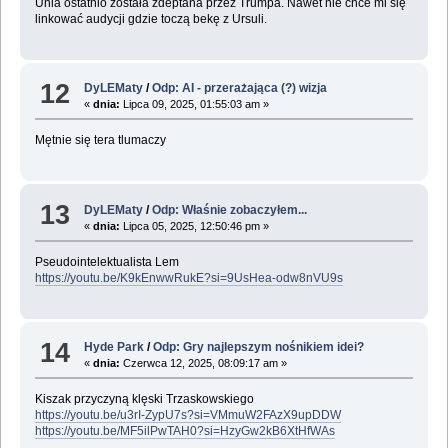
Unia ostatnio została zdeptana przez Trumpa. Nawet nie chce mi się
linkować audycji gdzie toczą bekę z Ursuli.
12
DyLEMaty
/
Odp: AI - przerażająca (?) wizja
«
dnia:
Lipca 09, 2025, 01:55:03 am »
Mętnie się tera tlumaczy
13
DyLEMaty
/
Odp: Właśnie zobaczyłem...
«
dnia:
Lipca 05, 2025, 12:50:46 pm »
Pseudointelektualista Lem
https://youtu.be/K9kEnwwRukE?si=9UsHea-odw8nVU9s
14
Hyde Park
/
Odp: Gry najlepszym nośnikiem idei?
«
dnia:
Czerwca 12, 2025, 08:09:17 am »
Kiszak przyczyną klęski Trzaskowskiego
https://youtu.be/u3rI-ZypU7s?si=VMmuW2FAzX9upDDW
https://youtu.be/MF5ilPwTAH0?si=HzyGw2kB6XtHfWAs