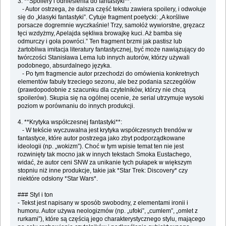
3. **Spoilery i odniesienia do fantastyki**:
- Autor ostrzega, że dalsza część tekstu zawiera spoilery, i odwołuje
się do „klasyki fantastyki”. Cytuje fragment poetycki: „A korśliwe
porsacze dogremnie wyczkaśnie! Trzy, samołóż wywiorstne, gręzacz
tęci wzdyżmy, Apelajda sękliwa browajkę kuci. Aż bamba się
odmurczy i goła powróci.” Ten fragment brzmi jak pastisz lub
żartobliwa imitacja literatury fantastycznej, być może nawiązujący do
twórczości Stanisława Lema lub innych autorów, którzy używali
podobnego, absurdalnego języka.
- Po tym fragmencie autor przechodzi do omówienia konkretnych
elementów fabuły trzeciego sezonu, ale bez podania szczegółów
(prawdopodobnie z szacunku dla czytelników, którzy nie chcą
spoilerów). Skupia się na ogólnej ocenie, że serial utrzymuje wysoki
poziom w porównaniu do innych produkcji.
4. **Krytyka współczesnej fantastyki**:
- W tekście wyczuwalna jest krytyka współczesnych trendów w
fantastyce, które autor postrzega jako zbyt podporządkowane
ideologii (np. „wokizm”). Choć w tym wpisie temat ten nie jest
rozwinięty tak mocno jak w innych tekstach Smoka Eustachego,
widać, że autor ceni SNW za unikanie tych pułapek w większym
stopniu niż inne produkcje, takie jak *Star Trek: Discovery* czy
niektóre odsłony *Star Wars*.
### Styl i ton
- Tekst jest napisany w sposób swobodny, z elementami ironii i
humoru. Autor używa neologizmów (np. „ufoki”, „cumlem”, „omlet z
rurkami”), które są częścią jego charakterystycznego stylu, mającego