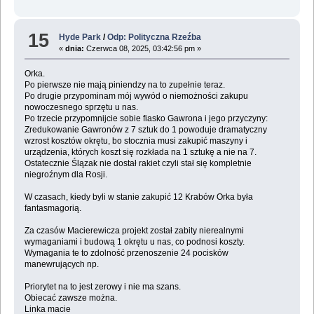
15
Hyde Park
/
Odp: Polityczna Rzeźba
«
dnia:
Czerwca 08, 2025, 03:42:56 pm »
Orka.
Po pierwsze nie mają piniendzy na to zupełnie teraz.
Po drugie przypominam mój wywód o niemożności zakupu
nowoczesnego sprzętu u nas.
Po trzecie przypomnijcie sobie fiasko Gawrona i jego przyczyny:
Zredukowanie Gawronów z 7 sztuk do 1 powoduje dramatyczny
wzrost kosztów okrętu, bo stocznia musi zakupić maszyny i
urządzenia, których koszt się rozkłada na 1 sztukę a nie na 7.
Ostatecznie Ślązak nie dostał rakiet czyli stał się kompletnie
niegroźnym dla Rosji.
W czasach, kiedy byli w stanie zakupić 12 Krabów Orka była
fantasmagorią.
Za czasów Macierewicza projekt został zabity nierealnymi
wymaganiami i budową 1 okrętu u nas, co podnosi koszty.
Wymagania te to zdolność przenoszenie 24 pocisków
manewrujących np.
Priorytet na to jest zerowy i nie ma szans.
Obiecać zawsze można.
Linka macie