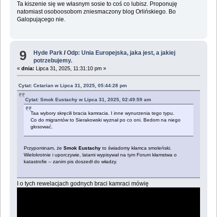
Ta kiszenie się we własnym sosie to coś co lubisz. Proponuję
natomiast osoboosobom zniesmaczony blog Orlińskiego. Bo
Galopującego nie.
9
Hyde Park
/
Odp: Unia Europejska, jaka jest, a jakiej
potrzebujemy.
«
dnia:
Lipca 31, 2025, 11:31:10 pm »
Cytat: Cetarian w Lipca 31, 2025, 05:44:28 pm
Cytat: Smok Eustachy w Lipca 31, 2025, 02:49:59 am
Taa wybory skręcili bracia kamracia. I inne wynurzenia tego typu.
Co do migrantów to Sierakowski wyznał po co oni. Bedom na niego
głosować.
Przypominam, że
Smok Eustachy
to świadomy kłamca smoleński.
Wielokrotnie i uporczywie, latami wypisywał na tym Forum kłamstwa o
katastrofie – zanim pis doszedł do władzy.
I o tych rewelacjach godnych braci kamraci mówię