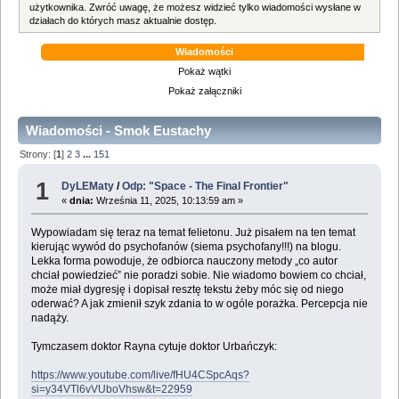
użytkownika. Zwróć uwagę, że możesz widzieć tylko wiadomości wysłane w
działach do których masz aktualnie dostęp.
Wiadomości
Pokaż wątki
Pokaż załączniki
Wiadomości - Smok Eustachy
Strony: [
1
]
2
3
...
151
1
DyLEMaty
/
Odp: "Space - The Final Frontier"
«
dnia:
Września 11, 2025, 10:13:59 am »
Wypowiadam się teraz na temat felietonu. Już pisałem na ten temat
kierując wywód do psychofanów (siema psychofany!!!) na blogu.
Lekka forma powoduje, że odbiorca nauczony metody „co autor
chciał powiedzieć” nie poradzi sobie. Nie wiadomo bowiem co chciał,
może miał dygresję i dopisał resztę tekstu żeby móc się od niego
oderwać? A jak zmienił szyk zdania to w ogóle porażka. Percepcja nie
nadąży.
Tymczasem doktor Rayna cytuje doktor Urbańczyk:
https://www.youtube.com/live/fHU4CSpcAqs?
si=y34VTl6vVUboVhsw&t=22959