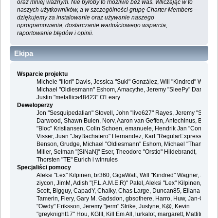
oraz mniej ważnym. Nie byłoby to możliwe bez was. Wliczając w to
naszych użytkowników, a w szczególności grupę Charter Members –
dziękujemy za instalowanie oraz używanie naszego
oprogramowania, dostarczanie wartościowego wsparcia,
raportowanie błędów i opinii.
Ekipa
Wsparcie projektu
Michele "Illori" Davis, Jessica "Suki" González, Will "Kindred" Wagner
Michael "Oldiesmann" Eshom, Amacythe, Jeremy "SleePy" Darwood 
Justin "metallica48423" O'Leary
Deweloperzy
Jon "Sesquipedalian" Stovell, John "live627" Rayes, Jeremy "SleePy
Darwood, Shawn Bulen, Norv, Aaron van Geffen, Antechinus, Bjoern
"Bloc" Kristiansen, Colin Schoen, emanuele, Hendrik Jan "Compuart
Visser, Juan "JayBachatero" Hernandez, Karl "RegularExpression"
Benson, Grudge, Michael "Oldiesmann" Eshom, Michael "Thantos"
Miller, Selman "[SiNaN]" Eser, Theodore "Orstio" Hildebrandt,
Thorsten "TE" Eurich i winrules
Specjaliści pomocy
Aleksi "Lex" Kilpinen, br360, GigaWatt, Will "Kindred" Wagner, Steve,
ziycon, JimM, Adish "(F.L.A.M.E.R)" Patel, Aleksi "Lex" Kilpinen, Ben
Scott, Bigguy, CapadY, Chalky, Chas Large, Duncan85, Eliana
Tamerin, Fiery, Gary M. Gadsdon, gbsothere, Harro, Huw, Jan-Olof
"Owdy" Eriksson, Jeremy "jerm" Strike, Justyne, K@, Kevin
"greyknight17" Hou, KGIII, Kill Em All, lurkalot, margarett, Mattitude,