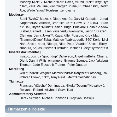
Mashby, Mick G., Michele "Illori" Davis, MrPhil, Nick "Fizzy" Dyer, Nick
"Ha²", Paul_Pauline, Piro "Sarge" Dhima, Rumbaar, Pitti, RedOne, S-
Ace, Wade "sησω" Poulsen i xenovanis
Modderzy
Sami "SychO" Mazouz, Diego Andrés, Gary M. Gadsdon, Jonathan
"vbgamer45" Valentin, Brad "IchBin™" Grow, ディン1031, Brannon
"B" Hall, Bryan "Runic" Deakin, Bugo, Bulakbol, Colin "Shadow82x"
Blaber, Daniel15, Eren Yasarkurt, Gwenwyfar, Jason "JBlaze"
Clemons, Jerry, Joker™, Kays, Killer Possum, Kirby, Matt
"SlammedDime" Zuba, Matthew "Labradoodle-360" Kerle, Mick.,
NanoSector, nend, Nibogo, Niko, Peter "Arantor" Spicer, Ricky.,
snork13, Spuds, Steven "Fustrate" Hoffman i Joey "Tyrsson" Smith
Pisarze dokumentacji
Irisado, Joshua "groundup" Dickerson, AngellinaBelle, Chainy, Danie
Diehl, Dannii Willis, emanuele, Graeme Spence, Jack "akabugeyes"
Thorsen, Jade Elizabeth Trainor i Peter Duggan
Marketing
Will "Kindred" Wagner, Marcus "cσσкιє мσηѕтєя" Forsberg, Ralph "
[n3rve]" Otowo, rickC, Tony Reid i Mert "Antes" Alınbay
Tłumacze
Francisco "d3vcho" Domínguez, Nikola "Dzonny" Novaković,
Relyana, Robert., Akyhne i GravuTrad
Administratorzy Serwera
Derek Schwab, Michael Johnson i Liroy van Hoewijk
Tłumaczenie Polskie