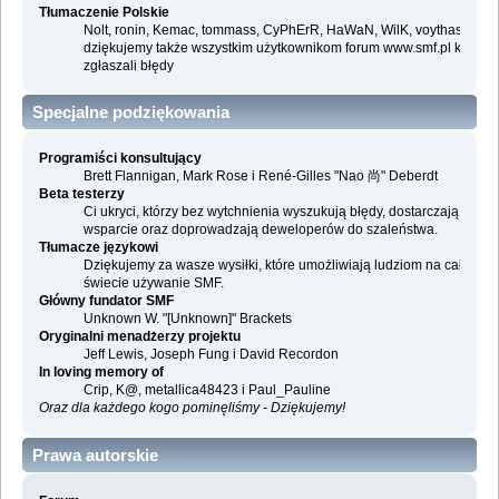
Tłumaczenie Polskie
Nolt, ronin, Kemac, tommass, CyPhErR, HaWaN, WilK, voythas i
dziękujemy także wszystkim użytkownikom forum www.smf.pl którzy
zgłaszali błędy
Specjalne podziękowania
Programiści konsultujący
Brett Flannigan, Mark Rose i René-Gilles "Nao 尚" Deberdt
Beta testerzy
Ci ukryci, którzy bez wytchnienia wyszukują błędy, dostarczają
wsparcie oraz doprowadzają deweloperów do szaleństwa.
Tłumacze językowi
Dziękujemy za wasze wysiłki, które umożliwiają ludziom na całym
świecie używanie SMF.
Główny fundator SMF
Unknown W. "[Unknown]" Brackets
Oryginalni menadżerzy projektu
Jeff Lewis, Joseph Fung i David Recordon
In loving memory of
Crip, K@, metallica48423 i Paul_Pauline
Oraz dla każdego kogo pominęliśmy - Dziękujemy!
Prawa autorskie