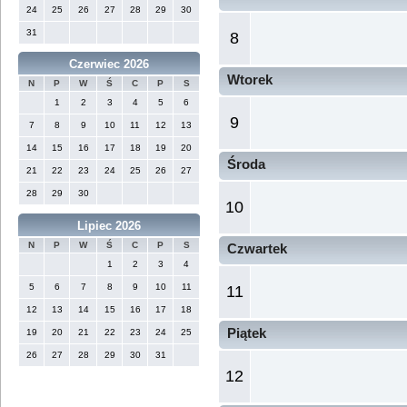
24
25
26
27
28
29
30
31
8
Czerwiec 2026
Wtorek
N
P
W
Ś
C
P
S
1
2
3
4
5
6
9
7
8
9
10
11
12
13
14
15
16
17
18
19
20
Środa
21
22
23
24
25
26
27
28
29
30
10
Lipiec 2026
N
P
W
Ś
C
P
S
Czwartek
1
2
3
4
5
6
7
8
9
10
11
11
12
13
14
15
16
17
18
Piątek
19
20
21
22
23
24
25
26
27
28
29
30
31
12