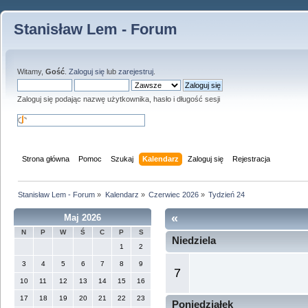
Stanisław Lem - Forum
Witamy,
Gość
.
Zaloguj się
lub
zarejestruj
.
Zaloguj się podając nazwę użytkownika, hasło i długość sesji
Strona główna
Pomoc
Szukaj
Kalendarz
Zaloguj się
Rejestracja
Stanisław Lem - Forum
»
Kalendarz
»
Czerwiec 2026
»
Tydzień 24
«
Maj 2026
N
P
W
Ś
C
P
S
Niedziela
1
2
3
4
5
6
7
8
9
7
10
11
12
13
14
15
16
17
18
19
20
21
22
23
Poniedziałek