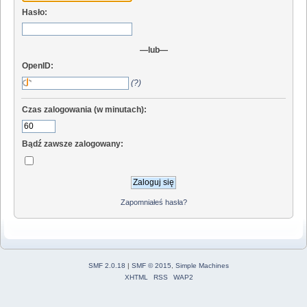
Hasło:
—lub—
OpenID:
(?)
Czas zalogowania (w minutach):
Bądź zawsze zalogowany:
Zapomniałeś hasła?
SMF 2.0.18
|
SMF © 2015
,
Simple Machines
XHTML
RSS
WAP2