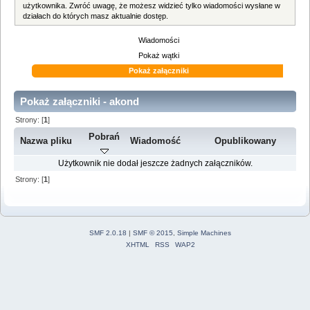
użytkownika. Zwróć uwagę, że możesz widzieć tylko wiadomości wysłane w
działach do których masz aktualnie dostęp.
Wiadomości
Pokaż wątki
Pokaż załączniki
Pokaż załączniki - akond
Strony: [
1
]
Pobrań
Nazwa pliku
Wiadomość
Opublikowany
Użytkownik nie dodał jeszcze żadnych załączników.
Strony: [
1
]
SMF 2.0.18
|
SMF © 2015
,
Simple Machines
XHTML
RSS
WAP2