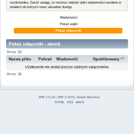
użytkownika. Zwróć uwagę, że możesz widzieć tylko wiadomości wysłane w
działach do których masz aktualnie dostęp.
Wiadomości
Pokaż wątki
Pokaż załączniki
Pokaż załączniki - akond
Strony: [
1
]
Nazwa pliku
Pobrań
Wiadomość
Opublikowany
Użytkownik nie dodał jeszcze żadnych załączników.
Strony: [
1
]
SMF 2.0.18
|
SMF © 2015
,
Simple Machines
XHTML
RSS
WAP2