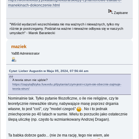
manekinach-dokonczenie.html
Zapisane
"Wśród wydarzeń wszechświata nie ma ważnych i nieważnych, tylko my
różnie je postrzegamy. Podział na ważne i nieważne odbywa się w naszych
umysłach" - Marek Baraniecki
maziek
YaBB Administrator
Cytat: Lieber Augustin w Maja 05, 2024, 07:56:44 am
A teoria strun nie ujdzie?
https://zapytajfizyka.fuw.edu.pl/pytania/czym-jest-i-czym-sie-obecnie-zajmuje-
teoria-strun/
Nominalnie tak. Tylko pytanie filozoficzne, o ile nie religijne, czy te
teoretycznie nieważkie struny, nabywające masę poprzez drgania
własne, to jest "coś", czy "model czegoś"
. No i to jednak
zniechęcenie po 40 latach w sumie. Wielu to porzuciło jako ostatecznie
ślepą uliczkę (np. często tu wzmiankowany Andrzej Dragan).
Ta babka dobrze gado... (nie że ma rację, tego nie wiem, ale