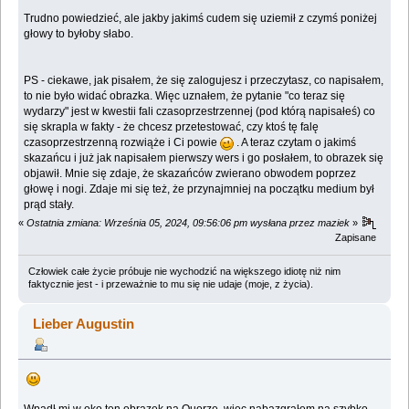
Trudno powiedzieć, ale jakby jakimś cudem się uziemił z czymś poniżej
głowy to byłoby słabo.
PS - ciekawe, jak pisałem, że się zalogujesz i przeczytasz, co napisałem,
to nie było widać obrazka. Więc uznałem, że pytanie "co teraz się
wydarzy" jest w kwestii fali czasoprzestrzennej (pod którą napisałeś) co
się skrapla w fakty - że chcesz przetestować, czy ktoś tę falę
czasoprzestrzenną rozwiąże i Ci powie
. A teraz czytam o jakimś
skazańcu i już jak napisałem pierwszy wers i go posłałem, to obrazek się
objawił. Mnie się zdaje, że skazańców zwierano obwodem poprzez
głowę i nogi. Zdaje mi się też, że przynajmniej na początku medium był
prąd stały.
«
Ostatnia zmiana: Września 05, 2024, 09:56:06 pm wysłana przez maziek
»
Zapisane
Człowiek całe życie próbuje nie wychodzić na większego idiotę niż nim
faktycznie jest - i przeważnie to mu się nie udaje (moje, z życia).
Lieber Augustin