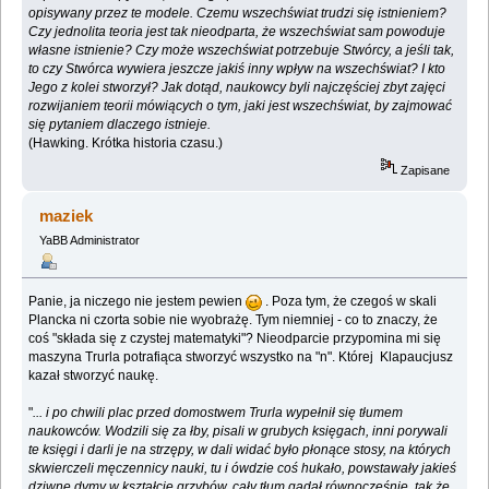
opisywany przez te modele. Czemu wszechświat trudzi się istnieniem?
Czy jednolita teoria jest tak nieodparta, że wszechświat sam powoduje
własne istnienie? Czy może wszechświat potrzebuje Stwórcy, a jeśli tak,
to czy Stwórca wywiera jeszcze jakiś inny wpływ na wszechświat? I kto
Jego z kolei stworzył? Jak dotąd, naukowcy byli najczęściej zbyt zajęci
rozwijaniem teorii mówiących o tym, jaki jest wszechświat, by zajmować
się pytaniem dlaczego istnieje.
(Hawking. Krótka historia czasu.)
Zapisane
maziek
YaBB Administrator
Panie, ja niczego nie jestem pewien
. Poza tym, że czegoś w skali
Plancka ni czorta sobie nie wyobrażę. Tym niemniej - co to znaczy, że
coś "składa się z czystej matematyki"? Nieodparcie przypomina mi się
maszyna Trurla potrafiąca stworzyć wszystko na "n". Której Klapaucjusz
kazał stworzyć naukę.
"
... i po chwili plac przed domostwem Trurla wypełnił się tłumem
naukowców. Wodzili się za łby, pisali w grubych księgach, inni porywali
te księgi i darli je na strzępy, w dali widać było płonące stosy, na których
skwierczeli męczennicy nauki, tu i ówdzie coś hukało, powstawały jakieś
dziwne dymy w kształcie grzybów, cały tłum gadał równocześnie, tak że