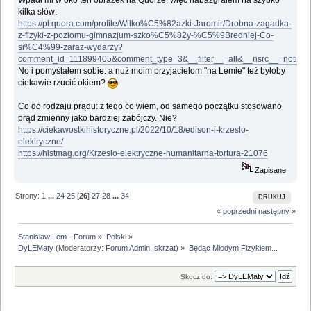
Wpadł mi w oko ten obrazek na Quorze, więc nabazgrałem na szybko
kilka słów:
https://pl.quora.com/profile/Wilko%C5%82azki-Jaromir/Drobna-zagadka-
z-fizyki-z-poziomu-gimnazjum-szko%C5%82y-%C5%9Bredniej-Co-
si%C4%99-zaraz-wydarzy?
comment_id=111899405&comment_type=3&__filter__=all&__nsrc__=notif
No i pomyślałem sobie: a nuż moim przyjacielom "na Lemie" też byłoby
ciekawie rzucić okiem?
Co do rodzaju prądu: z tego co wiem, od samego początku stosowano
prąd zmienny jako bardziej zabójczy. Nie?
https://ciekawostkihistoryczne.pl/2022/10/18/edison-i-krzeslo-
elektryczne/
https://histmag.org/Krzeslo-elektryczne-humanitarna-tortura-21076
Zapisane
Strony:
1
...
24
25
[
26
]
27
28
...
34
DRUKUJ
« poprzedni
następny »
Stanisław Lem - Forum
»
Polski
»
DyLEMaty
(Moderatorzy:
Forum Admin
,
skrzat
) »
Będąc Młodym Fizykiem...
Skocz do: