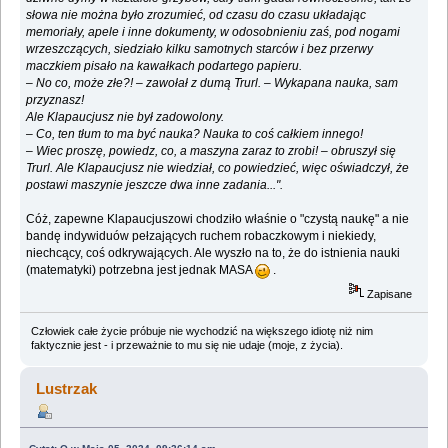
słowa nie można było zrozumieć, od czasu do czasu układając
memoriały, apele i inne dokumenty, w odosobnieniu zaś, pod nogami
wrzeszczących, siedziało kilku samotnych starców i bez przerwy
maczkiem pisało na kawałkach podartego papieru.
– No co, może złe?! – zawołał z dumą Trurl. – Wykapana nauka, sam
przyznasz!
Ale Klapaucjusz nie był zadowolony.
– Co, ten tłum to ma być nauka? Nauka to coś całkiem innego!
– Wiec proszę, powiedz, co, a maszyna zaraz to zrobi! – obruszył się
Trurl. Ale Klapaucjusz nie wiedział, co powiedzieć, więc oświadczył, że
postawi maszynie jeszcze dwa inne zadania...".
Cóż, zapewne Klapaucjuszowi chodziło właśnie o "czystą naukę" a nie
bandę indywiduów pełzających ruchem robaczkowym i niekiedy,
niechcący, coś odkrywających. Ale wyszło na to, że do istnienia nauki
(matematyki) potrzebna jest jednak MASA
.
Zapisane
Człowiek całe życie próbuje nie wychodzić na większego idiotę niż nim
faktycznie jest - i przeważnie to mu się nie udaje (moje, z życia).
Lustrzak