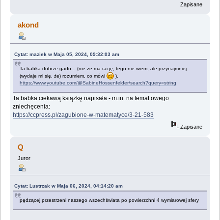
Zapisane
akond
Cytat: maziek w Maja 05, 2024, 09:32:03 am
Ta babka dobrze gado... (nie że ma rację, tego nie wiem, ale przynajmniej
(wydaje mi się, że) rozumiem, co mówi
).
https://www.youtube.com/@SabineHossenfelder/search?query=string
Ta babka ciekawą książkę napisała - m.in. na temat owego
zniechęcenia:
https://ccpress.pl/zagubione-w-matematyce/3-21-583
Zapisane
Q
Juror
Cytat: Lustrzak w Maja 06, 2024, 04:14:20 am
pędzącej przestrzeni naszego wszechświata po powierzchni 4 wymiarowej sfery