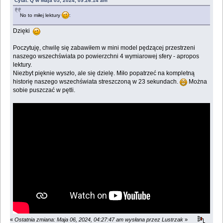
Cytat: Q w Maja 05, 2024, 09:26:14 am
No to miłej lektury
:
Dzięki
Poczytuję, chwilę się zabawiłem w mini model pędzącej przestrzeni
naszego wszechświata po powierzchni 4 wymiarowej sfery - apropos
lektury.
Niezbyt pięknie wyszło, ale się dzielę. Miło popatrzeć na kompletną
historię naszego wszechświata streszczoną w 23 sekundach.
Można
sobie puszczać w pętli.
«
Ostatnia zmiana: Maja 06, 2024, 04:27:47 am wysłana przez Lustrzak
»