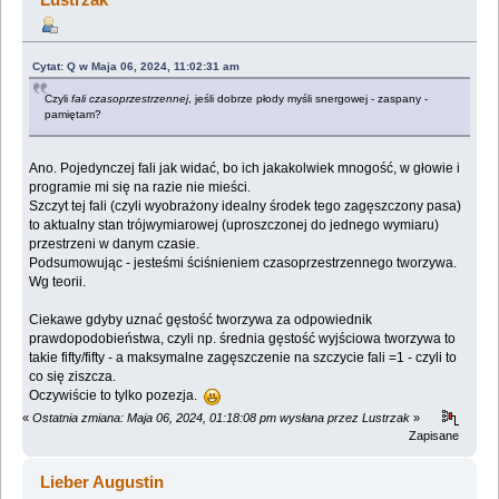
Cytat: Q w Maja 06, 2024, 11:02:31 am
Czyli
fali czasoprzestrzennej
, jeśli dobrze płody myśli snergowej - zaspany -
pamiętam?
Ano. Pojedynczej fali jak widać, bo ich jakakolwiek mnogość, w głowie i
programie mi się na razie nie mieści.
Szczyt tej fali (czyli wyobrażony idealny środek tego zagęszczony pasa)
to aktualny stan trójwymiarowej (uproszczonej do jednego wymiaru)
przestrzeni w danym czasie.
Podsumowując - jesteśmi ściśnieniem czasoprzestrzennego tworzywa.
Wg teorii.
Ciekawe gdyby uznać gęstość tworzywa za odpowiednik
prawdopodobieństwa, czyli np. średnia gęstość wyjściowa tworzywa to
takie fifty/fifty - a maksymalne zagęszczenie na szczycie fali =1 - czyli to
co się ziszcza.
Oczywiście to tylko pozezja.
«
Ostatnia zmiana: Maja 06, 2024, 01:18:08 pm wysłana przez Lustrzak
»
Zapisane
Lieber Augustin