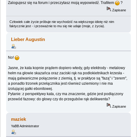
Zalogujesz się na forum i przeczytasz moją wypowiedź. Trafiłem
?
Zapisane
Człowiek całe życie próbuje nie wychodzić na większego idiotę niż nim
faktycznie jest - i przeważnie to mu się nie udaje (moje, z życia).
Lieber Augustin
No!
Jasne, że kata kopnie prądem dopiero wtedy, gdy elektrody - metalowy
hełm na głowie skazańca oraz zaciski rąk na podłokietnikach krzesła -
mają galwaniczne połączenie z ziemią, tj. w praktyce są "fazą" i "zerem",
a ponadto trzonek przełącznika jest również uziemiony i nie ma
izolującej gałki ebonitowej.
Pytanie: z perspektywy kata, czy ma znaczenie, gdzie jest podłączony
przewód fazowy: do głowy czy do przegubów rąk delikwenta?
Zapisane
maziek
YaBB Administrator