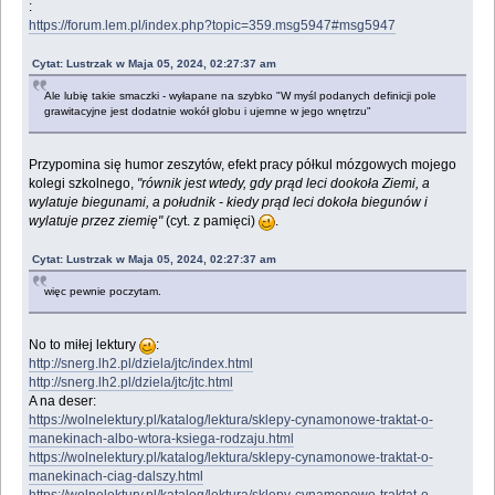
:
https://forum.lem.pl/index.php?topic=359.msg5947#msg5947
Cytat: Lustrzak w Maja 05, 2024, 02:27:37 am
Ale lubię takie smaczki - wyłapane na szybko "W myśl podanych definicji pole
grawitacyjne jest dodatnie wokół globu i ujemne w jego wnętrzu"
Przypomina się humor zeszytów, efekt pracy półkul mózgowych mojego
kolegi szkolnego,
"równik jest wtedy, gdy prąd leci dookoła Ziemi, a
wylatuje biegunami, a południk - kiedy prąd leci dokoła biegunów i
wylatuje przez ziemię"
(cyt. z pamięci)
.
Cytat: Lustrzak w Maja 05, 2024, 02:27:37 am
więc pewnie poczytam.
No to miłej lektury
:
http://snerg.lh2.pl/dziela/jtc/index.html
http://snerg.lh2.pl/dziela/jtc/jtc.html
A na deser:
https://wolnelektury.pl/katalog/lektura/sklepy-cynamonowe-traktat-o-
manekinach-albo-wtora-ksiega-rodzaju.html
https://wolnelektury.pl/katalog/lektura/sklepy-cynamonowe-traktat-o-
manekinach-ciag-dalszy.html
https://wolnelektury.pl/katalog/lektura/sklepy-cynamonowe-traktat-o-