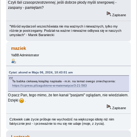
Czyli
fali czasoprzestrzennej
, jeśli dobrze płody myśli snergowej -
zaspany - pamiętam?
Zapisane
"Wśród wydarzeń wszechświata nie ma ważnych i nieważnych, tylko my
różnie je postrzegamy. Podział na ważne i nieważne odbywa się w naszych
umysłach" - Marek Baraniecki
maziek
YaBB Administrator
Cytat: akond w Maja 06, 2024, 10:43:01 am
Ta babka ciekawą książkę napisała - m.in. na temat owego zniechęcenia:
https://ccpress.pl/zagubione-w-matematyce/3-21-583
O pacz Pan, tego mimo, że ten kanał "pasjami" oglądam, nie wiedziałem.
Dzięki
.
Zapisane
Człowiek całe życie próbuje nie wychodzić na większego idiotę niż nim
faktycznie jest - i przeważnie to mu się nie udaje (moje, z życia).
Lustrzak