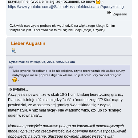
przynajmniej (wydaje mi się, że) rozumiem, co mówi
).
https://www.youtube.com/@SabineHossenfelder/search?query=string
Zapisane
Człowiek całe życie próbuje nie wychodzić na większego idiotę niż nim
faktycznie jest - i przeważnie to mu się nie udaje (moje, z życia).
Lieber Augustin
Cytat: maziek w Maja 05, 2024, 09:32:03 am
Tylko pytanie filozoficzne, o ile nie religijne, czy te teoretycznie nieważkie struny,
nabywające masę poprzez drgania własne, to jest "coś", czy "model czegoś"
.
To pytanie...
A czy jesteś pewien, że w skali 10-31 cm, bliskiej teoretycznej granicy
Plancka, istnieje różnica między "coś" a "model czegoś"? Ktoś mądry
powiedział, że w ostatecznej granicy świat składa się z czystej
matematyki. A nuż miał rację? Nie wiadomo tylko, kto lub co "tchnęło
ogień w równania"...
Normalne podejście naukowe polega na konstrukcji matematycznych
modeli opisujących rzeczywistość, nie obejmuje natomiast poszukiwań
odpowiedzi na pytanie, dlaczego powinien istnieć wszechświat