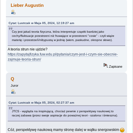
Fizykiem... (Przeczytany 785063 razy)
Lieber Augustin
Cytat: Lustrzak w Maja 05, 2024, 12:19:27 am
Czy jest jakaś teoria fizyczna, która interpretuje cząstki bardziej jako
cechy/fluktuacje przestrzeni niż fruwające w przestrzeni "cosie" - czyli wiąże
materię i przestrzeń/nibypustą w jednię (wiem, paskudne, okropne słowo).
A teoria strun nie ujdzie?
https://zapytajfizyka.fuw.edu.pl/pytania/czym-jest-i-czym-sie-obecnie-
zajmuje-teoria-strun/
Zapisane
Q
Juror
Cytat: Lustrzak w Maja 05, 2024, 02:27:37 am
JTCS - wygląda na inspirującą, chociaż pewnie z perspektywy naukowej to
raczej zabawa (przez swoje aspiracje do poważnej teori - szalona i śmieszna).
Cóż, perspektywę naukową mamy stronę dalej w wątku snergowskim