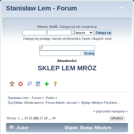
Stanisław Lem - Forum
Witamy,
Gość
.
Zaloguj się
lub
zarejestruj
.
Zaloguj się podając nazwę użytkownika, hasło i długość sesji
Aktualności:
SKLEP LEM MRÓZ
Stanisław Lem - Forum
»
Polski
»
DyLEMaty
(Moderatorzy:
Forum Admin
,
skrzat
) »
Będąc Młodym Fizykiem...
« poprzedni
następny »
Strony:
1
...
24
25
[
26
]
27
28
...
34
DRUKUJ
Autor
Wątek: Będąc Młodym