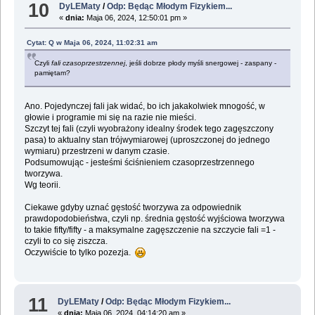
10
DyLEMaty
/
Odp: Będąc Młodym Fizykiem...
«
dnia:
Maja 06, 2024, 12:50:01 pm »
Cytat: Q w Maja 06, 2024, 11:02:31 am
Czyli
fali czasoprzestrzennej
, jeśli dobrze płody myśli snergowej - zaspany -
pamiętam?
Ano. Pojedynczej fali jak widać, bo ich jakakolwiek mnogość, w
głowie i programie mi się na razie nie mieści.
Szczyt tej fali (czyli wyobrażony idealny środek tego zagęszczony
pasa) to aktualny stan trójwymiarowej (uproszczonej do jednego
wymiaru) przestrzeni w danym czasie.
Podsumowując - jesteśmi ściśnieniem czasoprzestrzennego
tworzywa.
Wg teorii.
Ciekawe gdyby uznać gęstość tworzywa za odpowiednik
prawdopodobieństwa, czyli np. średnia gęstość wyjściowa tworzywa
to takie fifty/fifty - a maksymalne zagęszczenie na szczycie fali =1 -
czyli to co się ziszcza.
Oczywiście to tylko pozezja.
11
DyLEMaty
/
Odp: Będąc Młodym Fizykiem...
«
dnia:
Maja 06, 2024, 04:14:20 am »