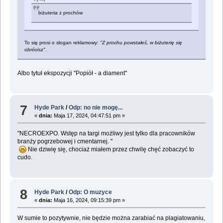
biżuteria z prochów
To się prosi o slogan reklamowy:
"Z prochu powstałeś, w biżuterię się
obrócisz"
.
Albo tytuł ekspozycji "Popiół - a diament"
7
Hyde Park
/
Odp: no nie mogę...
«
dnia:
Maja 17, 2024, 04:47:51 pm »
"NECROEXPO. Wstęp na targi możliwy jest tylko dla pracowników
branży pogrzebowej i cmentarnej. "
Nie dziwię się, chociaż miałem przez chwilę chęć zobaczyć to
cudo.
8
Hyde Park
/
Odp: O muzyce
«
dnia:
Maja 16, 2024, 09:15:39 pm »
W sumie to pozytywnie, nie będzie można zarabiać na plagiatowaniu,