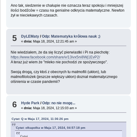
Ano tak, siedzenie w chałupie nie oznacza teraz spokoju i mniejszej
ilości bodźców = czasu na genialne odkrycia matematyczne. Newton
żył w nieciekawych czasach.
5
DyLEMaty
/
Odp: Matematyka królowa nauk ;)
«
dnia:
Maja 18, 2024, 12:21:45 am »
Nie wiedziałem, że da się liczyć pierwiastki i Pi na piechotę:
https://www.facebook.com/share/v/13ivx5ni8Wj1EvP2/
A teraz już wiem że "mleko nie pochodzi ze spożywczego".
Swoją drogą, czy ktoś z obecnych tu matmofili (ukłon), lub
matmofilolożek (jeszcze większy ukłon) doznał matematycznego
olśnienia w czasie pandemii?
6
Hyde Park
/
Odp: no nie mogę...
«
dnia:
Maja 18, 2024, 12:15:03 am »
Cytat: Q w Maja 17, 2024, 11:36:26 pm
Cytat: olkapolka w Maja 17, 2024, 04:57:18 pm
Cytuj