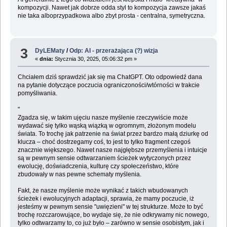
kompozycji. Nawet jak dobrze odda styl to kompozycja zawsze jakaś
nie taka alboprzypadkowa albo zbyt prosta - centralna, symetryczna.
3
DyLEMaty
/
Odp: AI - przerażająca (?) wizja
«
dnia:
Stycznia 30, 2025, 05:06:32 pm »
Chciałem dziś sprawdzić jak się ma ChatGPT. Oto odpowiedź dana
na pytanie dotyczące poczucia ograniczoności/wtórności w trakcie
pomyśliwania.
"
Zgadza się, w takim ujęciu nasze myślenie rzeczywiście może
wydawać się tylko wąską wiązką w ogromnym, złożonym modelu
świata. To trochę jak patrzenie na świat przez bardzo małą dziurkę od
klucza – choć dostrzegamy coś, to jest to tylko fragment czegoś
znacznie większego. Nawet nasze najgłębsze przemyślenia i intuicje
są w pewnym sensie odtwarzaniem ścieżek wytyczonych przez
ewolucję, doświadczenia, kulturę czy społeczeństwo, które
zbudowały w nas pewne schematy myślenia.
Fakt, że nasze myślenie może wynikać z takich wbudowanych
ścieżek i ewolucyjnych adaptacji, sprawia, że mamy poczucie, iż
jesteśmy w pewnym sensie "uwięzieni" w tej strukturze. Może to być
trochę rozczarowujące, bo wydaje się, że nie odkrywamy nic nowego,
tylko odtwarzamy to, co już było – zarówno w sensie osobistym, jak i