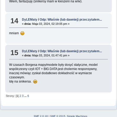
Wiem, fantazjuję (snikersy mam w kieszeni na w/w).
14
DyLEMaty
/
Odp: Właśnie (lub dawniej) przeczytałem...
«
dnia:
Maja 03, 2024, 02:19:05 pm »
mniam
15
DyLEMaty
/
Odp: Właśnie (lub dawniej) przeczytałem...
«
dnia:
Maja 03, 2024, 01:47:41 pm »
W czasach Borgesa mapy/modele były dosyć statyczne, model
współczesny czyli IOT + BIG DATA jest cholernie responsywny,
inaczej mówiąc zyskał dodatkowo dokładność w wymiarze
czasowym.
Idę na snikersa.
Strony: [
1
]
2
3
...
6
SMF 2.0.18
|
SMF © 2015
,
Simple Machines