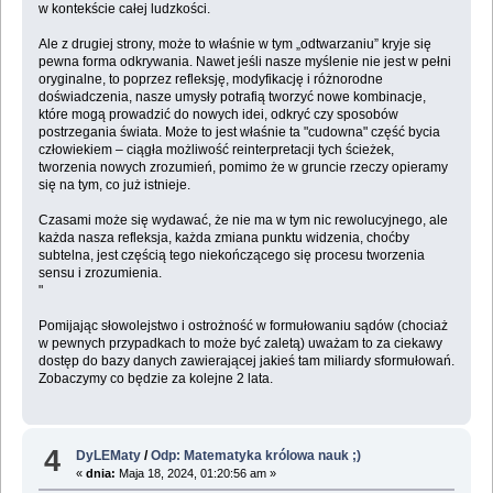
w kontekście całej ludzkości.
Ale z drugiej strony, może to właśnie w tym „odtwarzaniu” kryje się
pewna forma odkrywania. Nawet jeśli nasze myślenie nie jest w pełni
oryginalne, to poprzez refleksję, modyfikację i różnorodne
doświadczenia, nasze umysły potrafią tworzyć nowe kombinacje,
które mogą prowadzić do nowych idei, odkryć czy sposobów
postrzegania świata. Może to jest właśnie ta "cudowna" część bycia
człowiekiem – ciągła możliwość reinterpretacji tych ścieżek,
tworzenia nowych zrozumień, pomimo że w gruncie rzeczy opieramy
się na tym, co już istnieje.
Czasami może się wydawać, że nie ma w tym nic rewolucyjnego, ale
każda nasza refleksja, każda zmiana punktu widzenia, choćby
subtelna, jest częścią tego niekończącego się procesu tworzenia
sensu i zrozumienia.
"
Pomijając słowolejstwo i ostrożność w formułowaniu sądów (chociaż
w pewnych przypadkach to może być zaletą) uważam to za ciekawy
dostęp do bazy danych zawierającej jakieś tam miliardy sformułowań.
Zobaczymy co będzie za kolejne 2 lata.
4
DyLEMaty
/
Odp: Matematyka królowa nauk ;)
«
dnia:
Maja 18, 2024, 01:20:56 am »