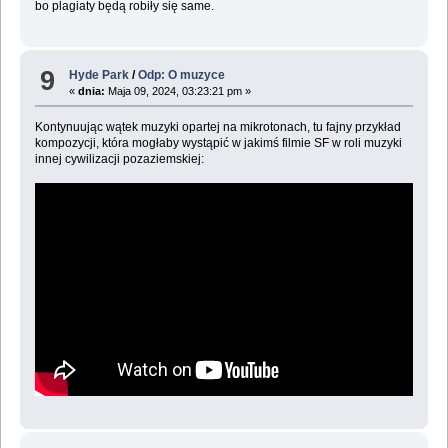
bo plagiaty będą robiły się same.
9
Hyde Park
/
Odp: O muzyce
«
dnia:
Maja 09, 2024, 03:23:21 pm »
Kontynuując wątek muzyki opartej na mikrotonach, tu fajny przykład
kompozycji, która mogłaby wystąpić w jakimś filmie SF w roli muzyki
innej cywilizacji pozaziemskiej: