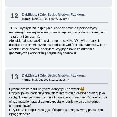
12
DyLEMaty
/
Odp: Będąc Młodym Fizykiem...
«
dnia:
Maja 05, 2024, 02:27:37 am »
JTCS - wygląda na inspirującą, chociaż pewnie z perspektywy
naukowej to raczej zabawa (przez swoje aspiracje do poważnej teori
- szalona i śmieszna).
Ale lubię takie smaczki - wyłapane na szybko "W myśl podanych
definicji pole grawitacyjne jest dodatnie wokół globu i ujemne w jego
wnętrzu" więc pewnie poczytam. Wygląda na to że autor miał
geometryczną wyobraźnię i fajnie nią operował.
13
DyLEMaty
/
Odp: Będąc Młodym Fizykiem...
«
dnia:
Maja 05, 2024, 12:19:27 am »
Pytanie prosto z sufitu: (może dobry tytuł na wątek
Czy jest jakaś teoria fizyczna, która interpretuje cząstki bardziej jako
cechy/fluktuacje przestrzeni niż fruwające w przestrzeni "cosie" - czyli
wiąże materię i przestrzeń/nibypustą w jednię (wiem, paskudne,
okropne słowo).
I czy teoria ta dopuszcza gęstość ujemną takiej dziwnej przestrzeni
("pogęstość")?