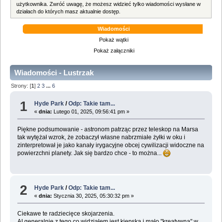
użytkownika. Zwróć uwagę, że możesz widzieć tylko wiadomości wysłane w
działach do których masz aktualnie dostęp.
Wiadomości
Pokaż wątki
Pokaż załączniki
Wiadomości - Lustrzak
Strony: [
1
]
2
3
...
6
1
Hyde Park
/
Odp: Takie tam...
«
dnia:
Lutego 01, 2025, 09:56:41 pm »
Piękne podsumowanie - astronom patrząc przez teleskop na Marsa
tak wytężał wzrok, że zobaczył własne nabrzmiałe żyłki w oku i
zinterpretował je jako kanały irygacyjne obcej cywilizacji widoczne na
powierzchni planety. Jak się bardzo chce - to można...
2
Hyde Park
/
Odp: Takie tam...
«
dnia:
Stycznia 30, 2025, 05:30:32 pm »
Ciekawe te radziecięce skojarzenia.
AI generalnie z tego co widziałem jest kiepska i mało "kreatywna" w