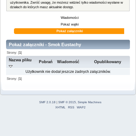
użytkownika. Zwróć uwagę, że możesz widzieć tylko wiadomości wysłane w
działach do których masz aktualnie dostęp.
Wiadomości
Pokaż wątki
Pokaż załączniki
Pokaż załączniki - Smok Eustachy
Strony: [
1
]
Nazwa pliku
Pobrań
Wiadomość
Opublikowany
Użytkownik nie dodał jeszcze żadnych załączników.
Strony: [
1
]
SMF 2.0.18
|
SMF © 2015
,
Simple Machines
XHTML
RSS
WAP2