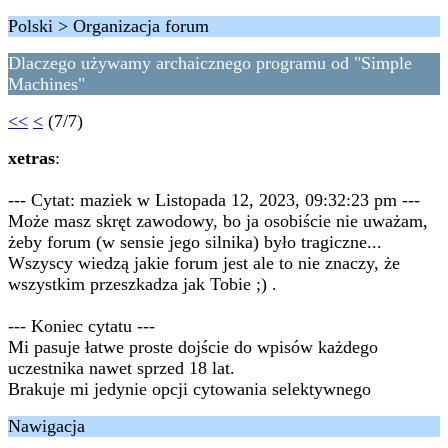
Polski > Organizacja forum
Dlaczego używamy archaicznego programu od "Simple
Machines"
<<
<
(7/7)
xetras
:
--- Cytat: maziek w Listopada 12, 2023, 09:32:23 pm ---
Może masz skręt zawodowy, bo ja osobiście nie uważam,
żeby forum (w sensie jego silnika) było tragiczne...
Wszyscy wiedzą jakie forum jest ale to nie znaczy, że
wszystkim przeszkadza jak Tobie ;) .
--- Koniec cytatu ---
Mi pasuje łatwe proste dojście do wpisów każdego
uczestnika nawet sprzed 18 lat.
Brakuje mi jedynie opcji cytowania selektywnego
Nawigacja