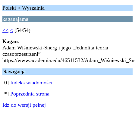
Polski > Wyszalnia
kaganajama
<<
<
(54/54)
Kagan
:
Adam Wiśniewski-Snerg i jego „Jednolita teoria
czasoprzestrzeni”
https://www.academia.edu/46511532/Adam_Wiśniewski_Snerg
Nawigacja
[0]
Indeks wiadomości
[*]
Poprzednia strona
Idź do wersji pełnej