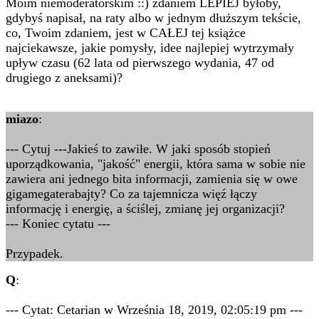
Moim niemoderatorskim ::) zdaniem LEPIEJ byłoby,
gdybyś napisał, na raty albo w jednym dłuższym tekście,
co, Twoim zdaniem, jest w CAŁEJ tej książce
najciekawsze, jakie pomysły, idee najlepiej wytrzymały
upływ czasu (62 lata od pierwszego wydania, 47 od
drugiego z aneksami)?
miazo
:
--- Cytuj ---Jakieś to zawiłe. W jaki sposób stopień
uporządkowania, "jakość" energii, która sama w sobie nie
zawiera ani jednego bita informacji, zamienia się w owe
gigamegaterabajty? Co za tajemnicza więź łączy
informację i energię, a ściślej, zmianę jej organizacji?
--- Koniec cytatu ---
Przypadek.
Q
:
--- Cytat: Cetarian w Września 18, 2019, 02:05:19 pm ---