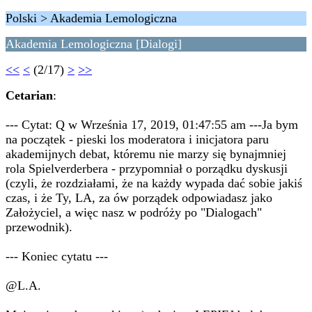
Polski > Akademia Lemologiczna
Akademia Lemologiczna [Dialogi]
<<
<
(2/17)
>
>>
Cetarian
:
--- Cytat: Q w Września 17, 2019, 01:47:55 am ---Ja bym
na początek - pieski los moderatora i inicjatora paru
akademijnych debat, któremu nie marzy się bynajmniej
rola Spielverderbera - przypomniał o porządku dyskusji
(czyli, że rozdziałami, że na każdy wypada dać sobie jakiś
czas, i że Ty, LA, za ów porządek odpowiadasz jako
Założyciel, a więc nasz w podróży po "Dialogach"
przewodnik).
--- Koniec cytatu ---
@L.A.