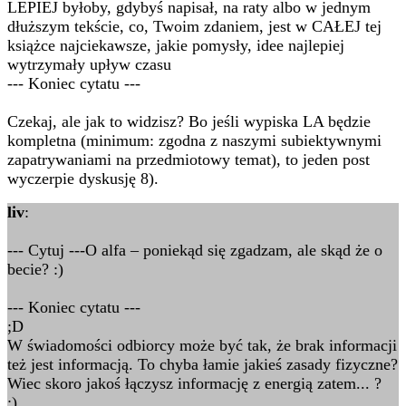
LEPIEJ byłoby, gdybyś napisał, na raty albo w jednym
dłuższym tekście, co, Twoim zdaniem, jest w CAŁEJ tej
książce najciekawsze, jakie pomysły, idee najlepiej
wytrzymały upływ czasu
--- Koniec cytatu ---
Czekaj, ale jak to widzisz? Bo jeśli wypiska LA będzie
kompletna (minimum: zgodna z naszymi subiektywnymi
zapatrywaniami na przedmiotowy temat), to jeden post
wyczerpie dyskusję 8).
liv
:
--- Cytuj ---O alfa – poniekąd się zgadzam, ale skąd że o
becie? :)
--- Koniec cytatu ---
;D
W świadomości odbiorcy może być tak, że brak informacji
też jest informacją. To chyba łamie jakieś zasady fizyczne?
Wiec skoro jakoś łączysz informację z energią zatem... ?
;)