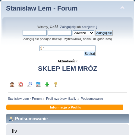
Stanisław Lem - Forum
Witamy,
Gość
.
Zaloguj się
lub
zarejestruj
.
Zaloguj się podając nazwę użytkownika, hasło i długość sesji
Aktualności:
SKLEP LEM MRÓZ
Stanisław Lem - Forum
»
Profil użytkownika liv
»
Podsumowanie
Informacja o Profilu
Podsumowanie
liv 