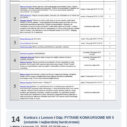
14
Konkurs z Lemem
/
Odp: PYTANIE KONKURSOWE NR 5
(ostatnie i najbardziej hardcorowe)
«
dnia:
Listopada 10, 2018, 02:34:56 pm »