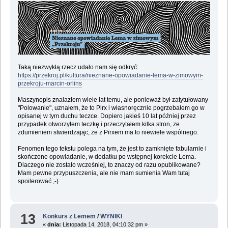
Taką niezwykłą rzecz udało nam się odkryć:
https://przekroj.pl/kultura/nieznane-opowiadanie-lema-w-zimowym-
przekroju-marcin-orlins
Maszynopis znalazłem wiele lat temu, ale ponieważ był zatytułowany
"Polowanie", uznałem, że to Pirx i własnoręcznie pogrzebałem go w
opisanej w tym duchu teczce. Dopiero jakieś 10 lat później przez
przypadek otworzyłem teczkę i przeczytałem kilka stron, ze
zdumieniem stwierdzając, że z Pirxem ma to niewiele wspólnego.
Fenomen tego tekstu polega na tym, że jest to zamknięte fabularnie i
skończone opowiadanie, w dodatku po wstępnej korekcie Lema.
Dlaczego nie zostało wcześniej, to znaczy od razu opublikowane?
Mam pewne przypuszczenia, ale nie mam sumienia Wam tutaj
spoilerować ;-)
13
Konkurs z Lemem
/
WYNIKI
«
dnia:
Listopada 14, 2018, 04:10:32 pm »