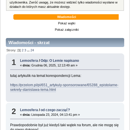
użytkownika. Zwróć uwagę, że możesz widzieć tylko wiadomości wysłane w
działach do których masz aktualnie dostęp.
Wiadomości
Pokaż wątki
Pokaż załączniki
Wiadomości - skrzat
Strony: [
1
]
2
3
...
24
1
Lemosfera
/
Odp: O Lemie napisano
«
dnia:
Grudnia 06, 2025, 12:13:49 am »
tutaj artykulik na temat korespondencji Lema:
https://przelom.pl/pl/651_artykuly-sponsorowane/65288_epistolarne-
sekrety-stanislawa-lema.html
2
Lemosfera
/
od czego zacząć?
«
dnia:
Listopada 23, 2024, 04:13:41 pm »
Prawdopodobnie był już kiedyś taki wątek na forum, ale nie mogę się
do niego dokopać.