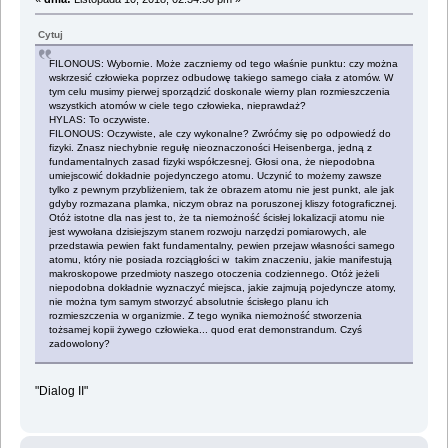
Cytuj
FILONOUS: Wybornie. Może zaczniemy od tego właśnie punktu: czy można
wskrzesić człowieka poprzez odbudowę takiego samego ciała z atomów. W
tym celu musimy pierwej sporządzić doskonale wierny plan rozmieszczenia
wszystkich atomów w ciele tego człowieka, nieprawdaż?
HYLAS: To oczywiste.
FILONOUS: Oczywiste, ale czy wykonalne? Zwróćmy się po odpowiedź do
fizyki. Znasz niechybnie regułę nieoznaczoności Heisenberga, jedną z
fundamentalnych zasad fizyki współczesnej. Głosi ona, że niepodobna
umiejscowić dokładnie pojedynczego atomu. Uczynić to możemy zawsze
tylko z pewnym przybliżeniem, tak że obrazem atomu nie jest punkt, ale jak
gdyby rozmazana plamka, niczym obraz na poruszonej kliszy fotograficznej.
Otóż istotne dla nas jest to, że ta niemożność ścisłej lokalizacji atomu nie
jest wywołana dzisiejszym stanem rozwoju narzędzi pomiarowych, ale
przedstawia pewien fakt fundamentalny, pewien przejaw własności samego
atomu, który nie posiada rozciągłości w takim znaczeniu, jakie manifestują
makroskopowe przedmioty naszego otoczenia codziennego. Otóż jeżeli
niepodobna dokładnie wyznaczyć miejsca, jakie zajmują pojedyncze atomy,
nie można tym samym stworzyć absolutnie ścisłego planu ich
rozmieszczenia w organizmie. Z tego wynika niemożność stworzenia
tożsamej kopii żywego człowieka... quod erat demonstrandum. Czyś
zadowolony?
"Dialog II"