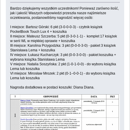
Bardzo dziękujemy wszystkim uczestnikom! Ponieważ zarówno ilość,
jak i jakość Waszych odpowiedzi przeszła nasze najśmielsze
oczekiwania, postanowiliśmy nagrodzić więcej osób:
I miejsce: Bartosz Górski: 6 pkt (3-0-0-0-3) - czytnik książek
PocketBook Touch Lux 4 + koszulka
II miejsce: Mateusz Szczerba: 5 pkt (0-3-0-1-1) - komplet 17 książek
w serii WL w miękkiej oprawie + koszulka
III miejsce: Karolina Przygodzka: 3 pkt (0-0-0-3-0) - pakiet 3 książek
Stanisława Lema + koszulka
IV miejsce: Łukasz Kucharczyk: 3 pkt (0-0-3-0-0) - pakiet koszulka +
wybrana książka Stanisława Lema
V miejsce: Natalia Soszyńska: 2 pkt (1-0-1-0-0) - do wyboru książka
Lema lub koszulka
VI miejsce: Mirosław Mrozek: 2 pkt (0-1–0-0-1) - do wyboru książka
Lema lub koszulka
Nagroda dodatkowa w postaci koszulki: Diana Diana.