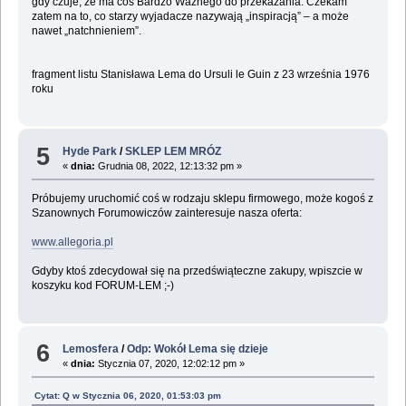
gdy czuje, że ma coś Bardzo Ważnego do przekazania. Czekam
zatem na to, co starzy wyjadacze nazywają „inspiracją” – a może
nawet „natchnieniem”.
fragment listu Stanisława Lema do Ursuli le Guin z 23 września 1976
roku
5
Hyde Park
/
SKLEP LEM MRÓZ
«
dnia:
Grudnia 08, 2022, 12:13:32 pm »
Próbujemy uruchomić coś w rodzaju sklepu firmowego, może kogoś z
Szanownych Forumowiczów zainteresuje nasza oferta:
www.allegoria.pl
Gdyby ktoś zdecydował się na przedświąteczne zakupy, wpiszcie w
koszyku kod FORUM-LEM ;-)
6
Lemosfera
/
Odp: Wokół Lema się dzieje
«
dnia:
Stycznia 07, 2020, 12:02:12 pm »
Cytat: Q w Stycznia 06, 2020, 01:53:03 pm