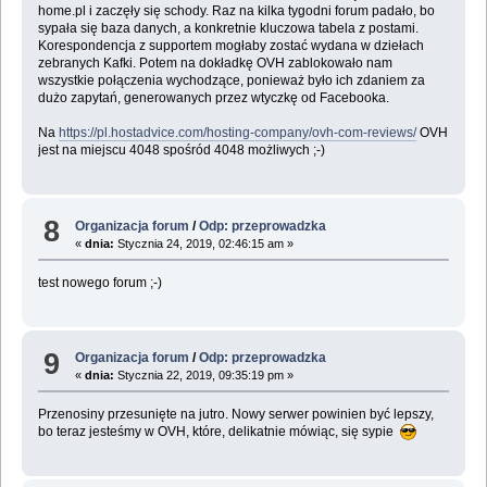
home.pl i zaczęły się schody. Raz na kilka tygodni forum padało, bo
sypała się baza danych, a konkretnie kluczowa tabela z postami.
Korespondencja z supportem mogłaby zostać wydana w dziełach
zebranych Kafki. Potem na dokładkę OVH zablokowało nam
wszystkie połączenia wychodzące, ponieważ było ich zdaniem za
dużo zapytań, generowanych przez wtyczkę od Facebooka.
Na
https://pl.hostadvice.com/hosting-company/ovh-com-reviews/
OVH
jest na miejscu 4048 spośród 4048 możliwych ;-)
8
Organizacja forum
/
Odp: przeprowadzka
«
dnia:
Stycznia 24, 2019, 02:46:15 am »
test nowego forum ;-)
9
Organizacja forum
/
Odp: przeprowadzka
«
dnia:
Stycznia 22, 2019, 09:35:19 pm »
Przenosiny przesunięte na jutro. Nowy serwer powinien być lepszy,
bo teraz jesteśmy w OVH, które, delikatnie mówiąc, się sypie