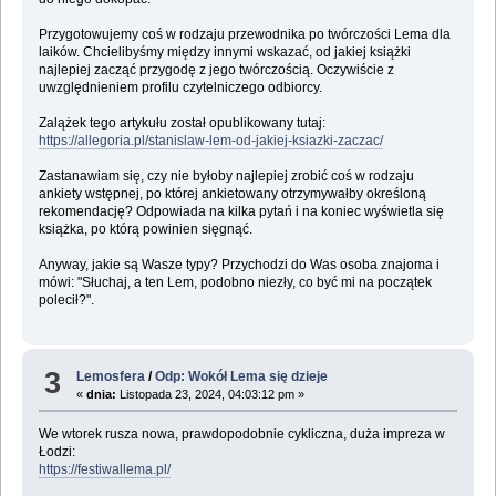
Przygotowujemy coś w rodzaju przewodnika po twórczości Lema dla
laików. Chcielibyśmy między innymi wskazać, od jakiej książki
najlepiej zacząć przygodę z jego twórczością. Oczywiście z
uwzględnieniem profilu czytelniczego odbiorcy.
Zalążek tego artykułu został opublikowany tutaj:
https://allegoria.pl/stanislaw-lem-od-jakiej-ksiazki-zaczac/
Zastanawiam się, czy nie byłoby najlepiej zrobić coś w rodzaju
ankiety wstępnej, po której ankietowany otrzymywałby określoną
rekomendację? Odpowiada na kilka pytań i na koniec wyświetla się
książka, po którą powinien sięgnąć.
Anyway, jakie są Wasze typy? Przychodzi do Was osoba znajoma i
mówi: "Słuchaj, a ten Lem, podobno niezły, co być mi na początek
polecił?".
3
Lemosfera
/
Odp: Wokół Lema się dzieje
«
dnia:
Listopada 23, 2024, 04:03:12 pm »
We wtorek rusza nowa, prawdopodobnie cykliczna, duża impreza w
Łodzi:
https://festiwallema.pl/