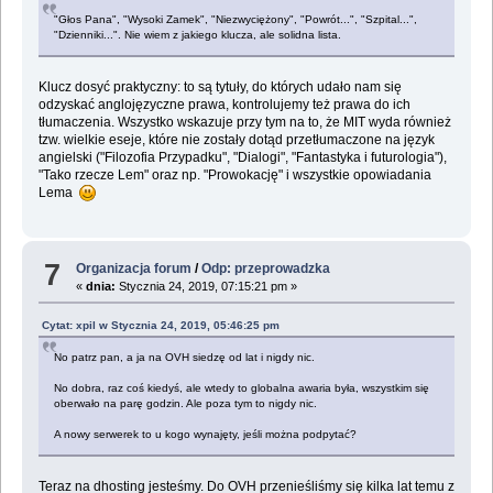
"Głos Pana", "Wysoki Zamek", "Niezwyciężony", "Powrót...", "Szpital...",
"Dzienniki...". Nie wiem z jakiego klucza, ale solidna lista.
Klucz dosyć praktyczny: to są tytuły, do których udało nam się
odzyskać anglojęzyczne prawa, kontrolujemy też prawa do ich
tłumaczenia. Wszystko wskazuje przy tym na to, że MIT wyda również
tzw. wielkie eseje, które nie zostały dotąd przetłumaczone na język
angielski ("Filozofia Przypadku", "Dialogi", "Fantastyka i futurologia"),
"Tako rzecze Lem" oraz np. "Prowokację" i wszystkie opowiadania
Lema
7
Organizacja forum
/
Odp: przeprowadzka
«
dnia:
Stycznia 24, 2019, 07:15:21 pm »
Cytat: xpil w Stycznia 24, 2019, 05:46:25 pm
No patrz pan, a ja na OVH siedzę od lat i nigdy nic.
No dobra, raz coś kiedyś, ale wtedy to globalna awaria była, wszystkim się
oberwało na parę godzin. Ale poza tym to nigdy nic.
A nowy serwerek to u kogo wynajęty, jeśli można podpytać?
Teraz na dhosting jesteśmy. Do OVH przenieśliśmy się kilka lat temu z