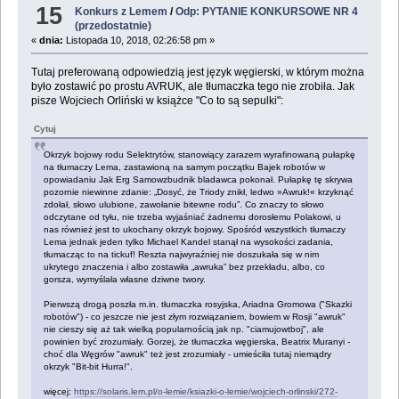
15
Konkurs z Lemem
/
Odp: PYTANIE KONKURSOWE NR 4
(przedostatnie)
«
dnia:
Listopada 10, 2018, 02:26:58 pm »
Tutaj preferowaną odpowiedzią jest język węgierski, w którym można
było zostawić po prostu AVRUK, ale tłumaczka tego nie zrobiła. Jak
pisze Wojciech Orliński w książce "Co to są sepulki":
Cytuj
Okrzyk bojowy rodu Selektrytów, stanowiący zarazem wyrafinowaną pułapkę
na tłumaczy Lema, zastawioną na samym początku Bajek robotów w
opowiadaniu Jak Erg Samowzbudnik bladawca pokonał. Pułapkę tę skrywa
pozornie niewinne zdanie: „Dosyć, że Triody znikł, ledwo »Awruk!« krzyknąć
zdołał, słowo ulubione, zawołanie bitewne rodu”. Co znaczy to słowo
odczytane od tyłu, nie trzeba wyjaśniać żadnemu dorosłemu Polakowi, u
nas również jest to ukochany okrzyk bojowy. Spośród wszystkich tłumaczy
Lema jednak jeden tylko Michael Kandel stanął na wysokości zadania,
tłumacząc to na tickuf! Reszta najwyraźniej nie doszukała się w nim
ukrytego znaczenia i albo zostawiła „awruka” bez przekładu, albo, co
gorsza, wymyślała własne dziwne twory.
Pierwszą drogą poszła m.in. tłumaczka rosyjska, Ariadna Gromowa ("Skazki
robotów") - co jeszcze nie jest złym rozwiązaniem, bowiem w Rosji "awruk"
nie cieszy się aż tak wielką popularnością jak np. "ciamujowtboj", ale
powinien być zrozumiały. Gorzej, że tłumaczka węgierska, Beatrix Muranyi -
choć dla Węgrów "awruk" też jest zrozumiały - umieściła tutaj niemądry
okrzyk "Bit-bit Hurra!".
więcej:
https://solaris.lem.pl/o-lemie/ksiazki-o-lemie/wojciech-orlinski/272-