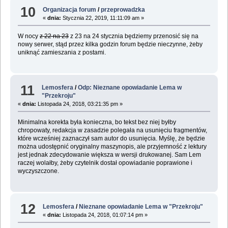
10
Organizacja forum
/
przeprowadzka
«
dnia:
Stycznia 22, 2019, 11:11:09 am »
W nocy
z 22 na 23
z 23 na 24 stycznia będziemy przenosić się na
nowy serwer, stąd przez kilka godzin forum będzie nieczynne, żeby
uniknąć zamieszania z postami.
11
Lemosfera
/
Odp: Nieznane opowiadanie Lema w
"Przekroju"
«
dnia:
Listopada 24, 2018, 03:21:35 pm »
Minimalna korekta była konieczna, bo tekst bez niej byłby
chropowaty, redakcja w zasadzie polegała na usunięciu fragmentów,
które wcześniej zaznaczył sam autor do usunięcia. Myślę, że będzie
można udostępnić oryginalny maszynopis, ale przyjemność z lektury
jest jednak zdecydowanie większa w wersji drukowanej. Sam Lem
raczej wolałby, żeby czytelnik dostał opowiadanie poprawione i
wyczyszczone.
12
Lemosfera
/
Nieznane opowiadanie Lema w "Przekroju"
«
dnia:
Listopada 24, 2018, 01:07:14 pm »