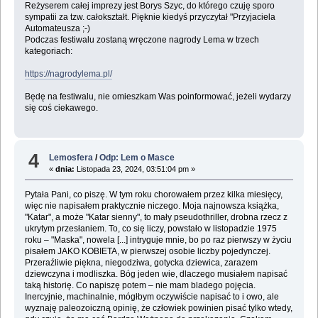
Reżyserem całej imprezy jest Borys Szyc, do którego czuję sporo
sympatii za tzw. całokształt. Pięknie kiedyś przyczytał "Przyjaciela
Automateusza ;-)
Podczas festiwalu zostaną wręczone nagrody Lema w trzech
kategoriach:
https://nagrodylema.pl/
Będę na festiwalu, nie omieszkam Was poinformować, jeżeli wydarzy
się coś ciekawego.
4
Lemosfera
/
Odp: Lem o Masce
«
dnia:
Listopada 23, 2024, 03:51:04 pm »
Pytała Pani, co piszę. W tym roku chorowałem przez kilka miesięcy,
więc nie napisałem praktycznie niczego. Moja najnowsza książka,
"Katar", a może "Katar sienny", to mały pseudothriller, drobna rzecz z
ukrytym przesłaniem. To, co się liczy, powstało w listopadzie 1975
roku – "Maska", nowela [...] intryguje mnie, bo po raz pierwszy w życiu
pisałem JAKO KOBIETA, w pierwszej osobie liczby pojedynczej.
Przeraźliwie piękna, niegodziwa, gotycka dziewica, zarazem
dziewczyna i modliszka. Bóg jeden wie, dlaczego musiałem napisać
taką historię. Co napiszę potem – nie mam bladego pojęcia.
Inercyjnie, machinalnie, mógłbym oczywiście napisać to i owo, ale
wyznaję paleozoiczną opinię, że człowiek powinien pisać tylko wtedy,