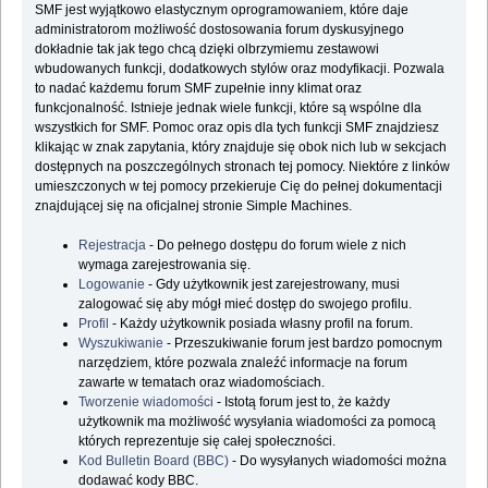
SMF jest wyjątkowo elastycznym oprogramowaniem, które daje
administratorom możliwość dostosowania forum dyskusyjnego
dokładnie tak jak tego chcą dzięki olbrzymiemu zestawowi
wbudowanych funkcji, dodatkowych stylów oraz modyfikacji. Pozwala
to nadać każdemu forum SMF zupełnie inny klimat oraz
funkcjonalność. Istnieje jednak wiele funkcji, które są wspólne dla
wszystkich for SMF. Pomoc oraz opis dla tych funkcji SMF znajdziesz
klikając w znak zapytania, który znajduje się obok nich lub w sekcjach
dostępnych na poszczególnych stronach tej pomocy. Niektóre z linków
umieszczonych w tej pomocy przekieruje Cię do pełnej dokumentacji
znajdującej się na oficjalnej stronie Simple Machines.
Rejestracja
- Do pełnego dostępu do forum wiele z nich
wymaga zarejestrowania się.
Logowanie
- Gdy użytkownik jest zarejestrowany, musi
zalogować się aby mógł mieć dostęp do swojego profilu.
Profil
- Każdy użytkownik posiada własny profil na forum.
Wyszukiwanie
- Przeszukiwanie forum jest bardzo pomocnym
narzędziem, które pozwala znaleźć informacje na forum
zawarte w tematach oraz wiadomościach.
Tworzenie wiadomości
- Istotą forum jest to, że każdy
użytkownik ma możliwość wysyłania wiadomości za pomocą
których reprezentuje się całej społeczności.
Kod Bulletin Board (BBC)
- Do wysyłanych wiadomości można
dodawać kody BBC.