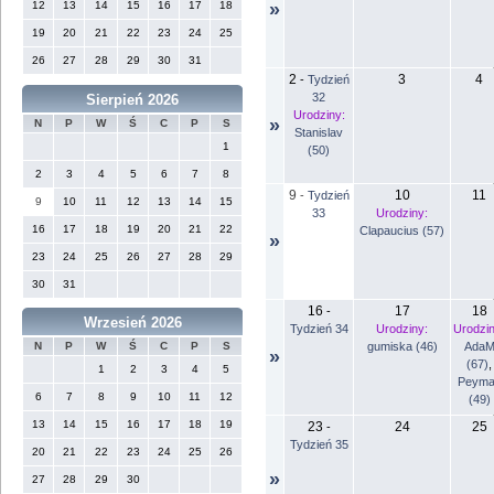
12
13
14
15
16
17
18
»
19
20
21
22
23
24
25
26
27
28
29
30
31
2
3
4
-
Tydzień
32
Sierpień 2026
Urodziny:
»
N
P
W
Ś
C
P
S
Stanislav
1
(50)
2
3
4
5
6
7
8
9
10
11
-
Tydzień
9
10
11
12
13
14
15
33
Urodziny:
16
17
18
19
20
21
22
Clapaucius (57)
»
23
24
25
26
27
28
29
30
31
16
17
18
-
Wrzesień 2026
Tydzień 34
Urodziny:
Urodzin
gumiska (46)
Ada
N
P
W
Ś
C
P
S
»
(67)
,
1
2
3
4
5
Peyma
6
7
8
9
10
11
12
(49)
13
14
15
16
17
18
19
23
24
25
-
Tydzień 35
20
21
22
23
24
25
26
»
27
28
29
30