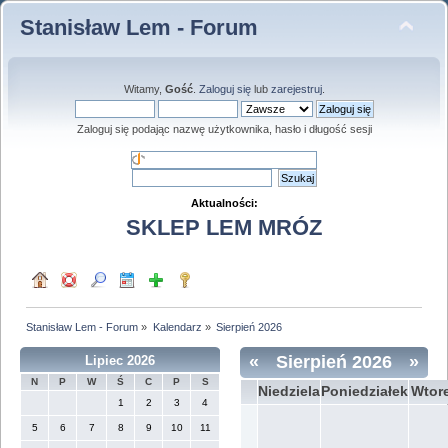
Stanisław Lem - Forum
Witamy,
Gość
.
Zaloguj się
lub
zarejestruj
.
Zaloguj się podając nazwę użytkownika, hasło i długość sesji
Aktualności:
SKLEP LEM MRÓZ
Stanisław Lem - Forum
»
Kalendarz
»
Sierpień 2026
«
Sierpień 2026
»
Lipiec 2026
N
P
W
Ś
C
P
S
Niedziela
Poniedziałek
Wtor
1
2
3
4
5
6
7
8
9
10
11